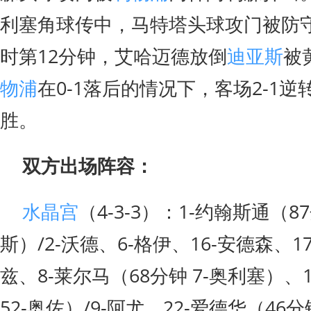
利塞角球传中，马特塔头球攻门被防
时第12分钟，艾哈迈德放倒
迪亚斯
被
物浦
在0-1落后的情况下，客场2-1逆
胜。
双方出场阵容：
水晶宫
（4-3-3）：1-约翰斯通（87
斯）/2-沃德、6-格伊、16-安德森、17
兹、8-莱尔马（68分钟 7-奥利塞）、1
52-奥佐）/9-阿尤、22-爱德华（46分