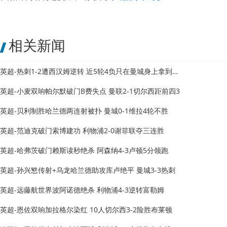
相关新闻
英超-热刺1-2遭西汉姆逆转 近5轮4负只在曼城身上拿到1分
英超-小麦双响帕尔默破门B费失点 曼联2-1切尔西距前四3
英超-贝利制胜哈兰德两连射被扑 曼城0-1维拉4轮不胜
英超-范迪克破门索博建功 利物浦2-0谢菲联夺三连胜
英超-哈弗茨破门赖斯读秒绝杀 阿森纳4-3卢顿5分领跑
英超-孙兴慜传射+乌龙哈兰德助攻库卢绝平 曼城3-3热刺
英超-远藤航世界波阿诺德绝杀 利物浦4-3逆转富勒姆
英超-恩佐双响加拉格尔染红 10人切尔西3-2险胜布莱顿