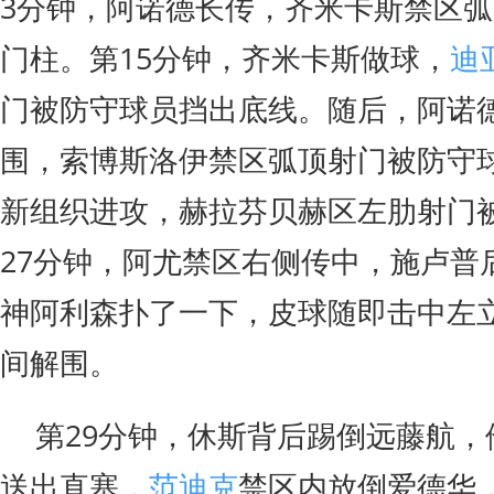
3分钟，阿诺德长传，齐米卡斯禁区
门柱。第15分钟，齐米卡斯做球，
迪
门被防守球员挡出底线。随后，阿诺
围，索博斯洛伊禁区弧顶射门被防守
新组织进攻，赫拉芬贝赫区左肋射门
27分钟，阿尤禁区右侧传中，施卢普
神阿利森扑了一下，皮球随即击中左
间解围。
第29分钟，休斯背后踢倒远藤航，
送出直塞，
范迪克
禁区内放倒爱德华