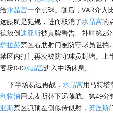
给
水晶宫
一个点球。随后，VAR介入
远藤航是犯规，进而取消了
水晶宫
的
德放倒
迪亚斯
被黄牌警告。补时第2
萨拉赫
禁区右肋射门被防守球员阻挡
禁区内打门再次被防守球员封堵。上
客场0-0
水晶宫
进入中场休息。
下半场易边再战，
水晶宫
用马特塔
利物浦
用戈麦斯替下远藤航。第49分
亚斯
禁区弧顶左侧似传似射，
努涅斯