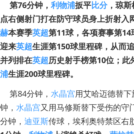
第76分钟，
利物浦
扳平
比分
，琼斯
点右侧射门打在防守球员身上折射入网
赫
本赛季
英超
第11球，各项赛事第1
迎来
英超
生涯第150球里程碑，从而
并列排在
英超
历史射手榜第10位；此
浦
生涯200球里程碑。
第84分钟，
水晶宫
用艾哈迈德替下
钟，
水晶宫
又用马修斯替下受伤的守门
分钟，
迪亚斯
传球，埃利奥特禁区右