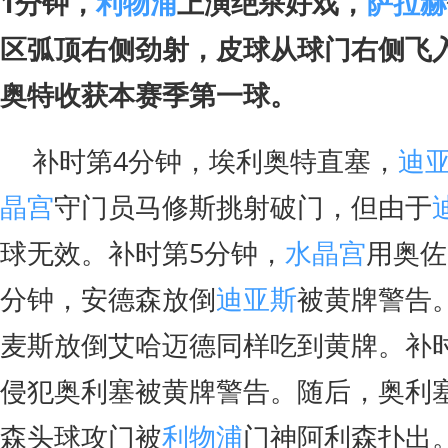
1分钟，
利物浦
上演绝杀好戏，
萨拉赫
区弧顶右侧劲射，皮球从球门右侧飞入
奥特收获本赛季第一球。
补时第4分钟，埃利奥特直塞，
迪
晶宫
守门员马修斯挑射破门，但由于
球无效。补时第5分钟，
水晶宫
用奥佐
分钟，安德森放倒
迪亚斯
被黄牌警告
麦斯放倒艾哈迈德同样吃到黄牌。补时
侵犯奥利塞被黄牌警告。随后，奥利
森头球攻门被
利物浦
门神阿利森扑出。