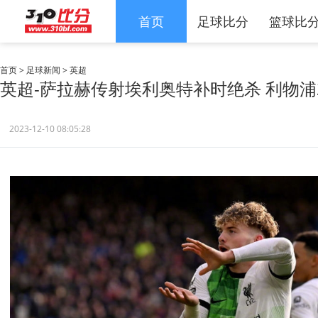
首页
足球比分
篮球比
首页
>
足球新闻
>
英超
英超-萨拉赫传射埃利奥特补时绝杀 利物浦2
2023-12-10 08:05:28