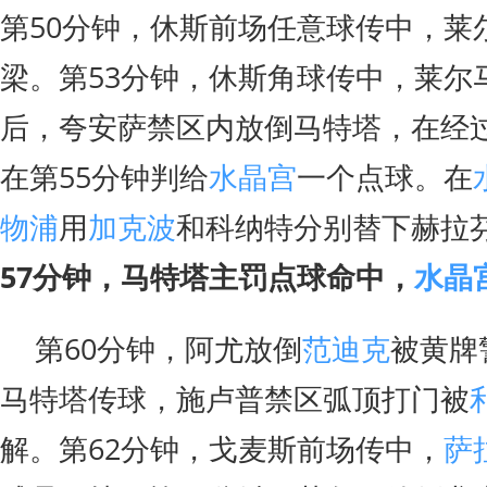
第50分钟，休斯前场任意球传中，莱
梁。第53分钟，休斯角球传中，莱尔
后，夸安萨禁区内放倒马特塔，在经过
在第55分钟判给
水晶宫
一个点球。在
物浦
用
加克波
和科纳特分别替下赫拉
57分钟，马特塔主罚点球命中，
水晶
第60分钟，阿尤放倒
范迪克
被黄牌
马特塔传球，施卢普禁区弧顶打门被
解。第62分钟，戈麦斯前场传中，
萨