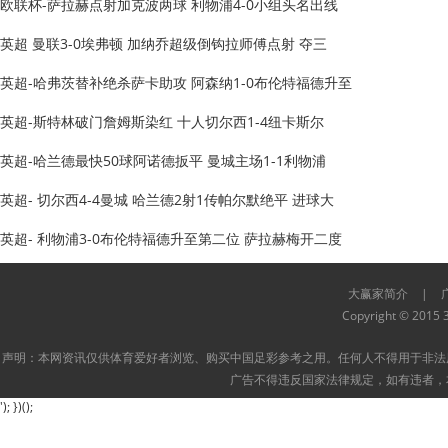
欧联杯-萨拉赫点射加克波两球 利物浦4-0小组头名出线
英超 曼联3-0埃弗顿 加纳乔超级倒钩拉师傅点射 夺三
英超-哈弗茨替补绝杀萨卡助攻 阿森纳1-0布伦特福德升至
英超-斯特林破门詹姆斯染红 十人切尔西1-4纽卡斯尔
英超-哈兰德最快50球阿诺德扳平 曼城主场1-1利物浦
英超- 切尔西4-4曼城 哈兰德2射1传帕尔默绝平 进球大
英超- 利物浦3-0布伦特福德升至第二位 萨拉赫梅开二度
大赢家简介
|
Copyright © 2015 3
声明：本网资讯仅供体育爱好者浏览、购买中国足彩参考之用。任何人不得用于非法
广告不得违反国家法律规定，如有违者，
'); })();