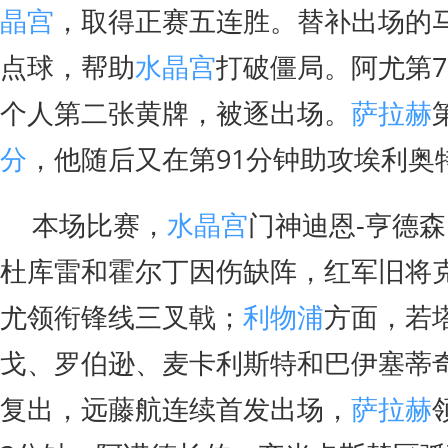
晶宫
，取得正赛五连胜。替补出场的马
点球，帮助
水晶宫
打破僵局。阿尤第7
个人第二张黄牌，被逐出场。
萨拉赫
分
，他随后又在第91分钟助攻埃利奥
本场比赛，
水晶宫
门神迪恩-亨德
杜库雷和霍尔丁因伤缺阵，红军旧将
尤领衔锋线三叉戟；
利物浦
方面，若
戈、罗伯逊、麦卡利斯特和巴伊塞蒂
复出，远藤航连续首发出场，
萨拉赫