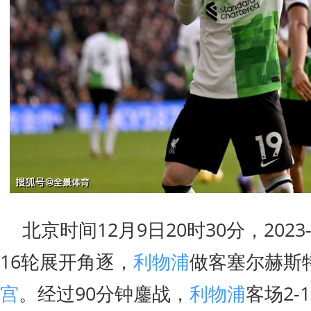
北京时间12月9日20时30分，2023
16轮展开角逐，
利物浦
做客塞尔赫斯
宫
。经过90分钟鏖战，
利物浦
客场2-