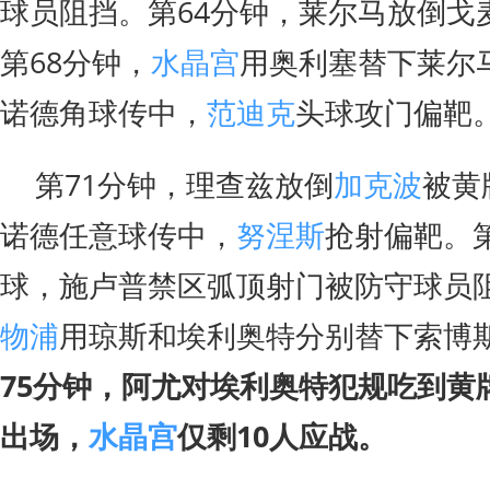
球员阻挡。第64分钟，莱尔马放倒戈
第68分钟，
水晶宫
用奥利塞替下莱尔
诺德角球传中，
范迪克
头球攻门偏靶
第71分钟，理查兹放倒
加克波
被黄
诺德任意球传中，
努涅斯
抢射偏靶。
球，施卢普禁区弧顶射门被防守球员阻
物浦
用琼斯和埃利奥特分别替下索博
75分钟，阿尤对埃利奥特犯规吃到黄
出场，
水晶宫
仅剩10人应战。