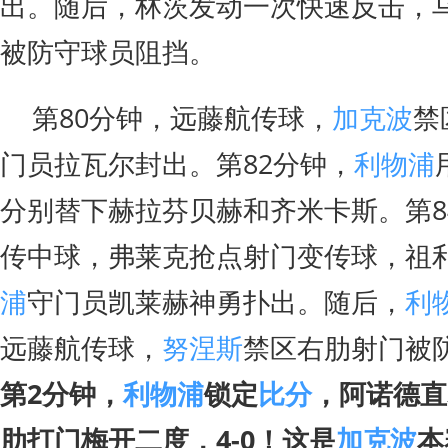
出。随后，林茨发动一次快速反击，
被防守球员阻挡。
第80分钟，远藤航传球，
加克波
禁
门员拉瓦尔封出。第82分钟，
利物浦
分别替下赫拉芬贝赫和齐米卡斯。第8
传中球，弗莱克抢点射门变传球，祖
浦
守门员凯莱赫神勇扑出。随后，
利
远藤航传球，
努涅斯
禁区右肋射门被
第2分钟，
利物浦
锁定
比分
，阿诺德直
肋打门梅开二度，4-0！这是
加克波
本