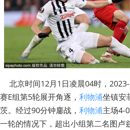
北京时间12月1日凌晨04时，2023-
赛E组第5轮展开角逐，
利物浦
坐镇安
茨。经过90分钟鏖战，
利物浦
主场4
一轮的情况下，超出小组第二名图卢