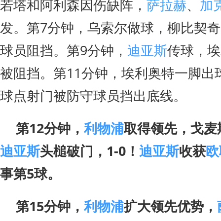
若塔和阿利森因伤缺阵，
萨拉赫
、
加
发。第7分钟，乌索尔做球，柳比契
球员阻挡。第9分钟，
迪亚斯
传球，埃
被阻挡。第11分钟，埃利奥特一脚出
球点射门被防守球员挡出底线。
第12分钟，
利物浦
取得领先，戈麦
迪亚斯
头槌破门，1-0！
迪亚斯
收获
欧
事第5球。
第15分钟，
利物浦
扩大领先优势，