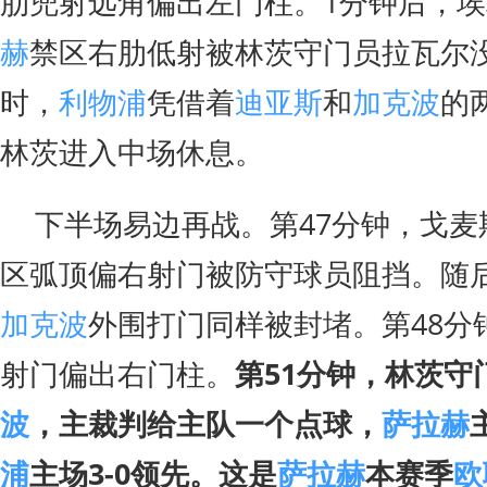
肋兜射远角偏出左门柱。1分钟后，
赫
禁区右肋低射被林茨守门员拉瓦尔
时，
利物浦
凭借着
迪亚斯
和
加克波
的
林茨进入中场休息。
下半场易边再战。第47分钟，戈麦
区弧顶偏右射门被防守球员阻挡。随
加克波
外围打门同样被封堵。第48分
射门偏出右门柱。
第51分钟，林茨守
波
，主裁判给主队一个点球，
萨拉赫
浦
主场3-0领先。这是
萨拉赫
本赛季
欧