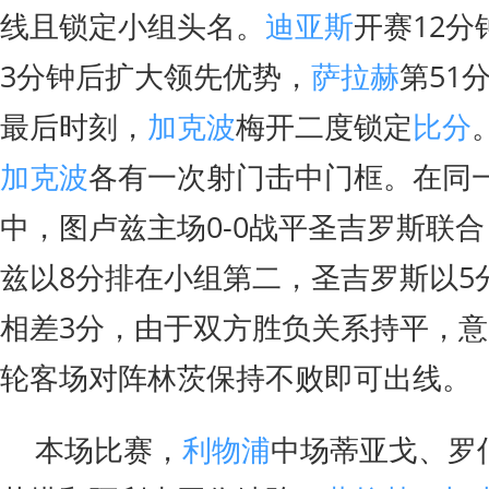
线且锁定小组头名。
迪亚斯
开赛12
3分钟后扩大领先优势，
萨拉赫
第51
最后时刻，
加克波
梅开二度锁定
比分
加克波
各有一次射门击中门框。在同
中，图卢兹主场0-0战平圣吉罗斯联
兹以8分排在小组第二，圣吉罗斯以5
相差3分，由于双方胜负关系持平，
轮客场对阵林茨保持不败即可出线。
本场比赛，
利物浦
中场蒂亚戈、罗