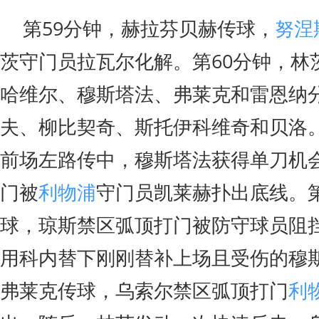
第59分钟，赫拉芬贝赫传球，
努涅
茨守门员拉瓦尔化解。第60分钟，林
哈维尔、穆斯塔法、弗莱克和雷恩纳
夫、柳比契奇、斯托伊科维奇和贝洛。
前场左路传中，穆斯塔法获得单刀机
门被
利物浦
守门员凯莱赫扑出底线。第
球，琼斯禁区弧顶打门被防守球员阻挡
用科内替下刚刚替补上场且受伤的穆斯
弗莱克传球，乌索尔禁区弧顶打门
利