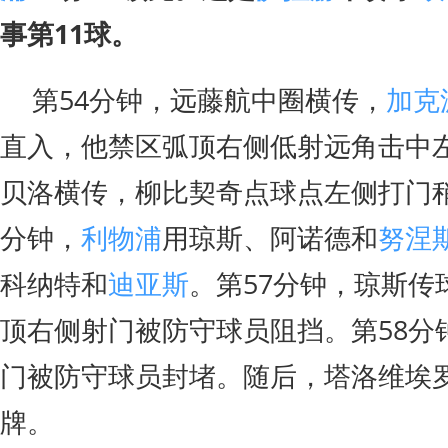
事第11球。
第54分钟，远藤航中圈横传，
加克
直入，他禁区弧顶右侧低射远角击中左
贝洛横传，柳比契奇点球点左侧打门稍
分钟，
利物浦
用琼斯、阿诺德和
努涅
科纳特和
迪亚斯
。第57分钟，琼斯传
顶右侧射门被防守球员阻挡。第58分
门被防守球员封堵。随后，塔洛维埃
牌。