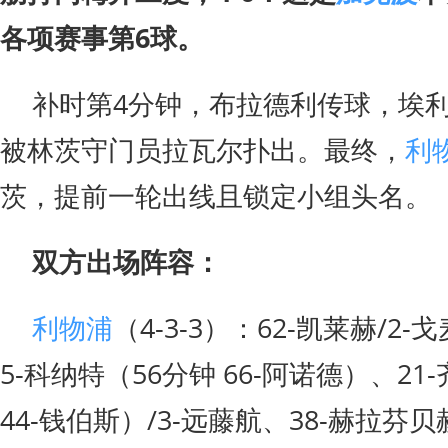
各项赛事第6球。
补时第4分钟，布拉德利传球，埃
被林茨守门员拉瓦尔扑出。最终，
利
茨，提前一轮出线且锁定小组头名。
双方出场阵容：
利物浦
（4-3-3）：62-凯莱赫/2
5-科纳特（56分钟 66-阿诺德）、21
44-钱伯斯）/3-远藤航、38-赫拉芬贝