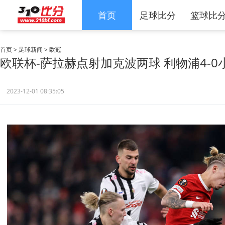
首页
足球比分
篮球比
首页
>
足球新闻
>
欧冠
欧联杯-萨拉赫点射加克波两球 利物浦4-
2023-12-01 08:35:05