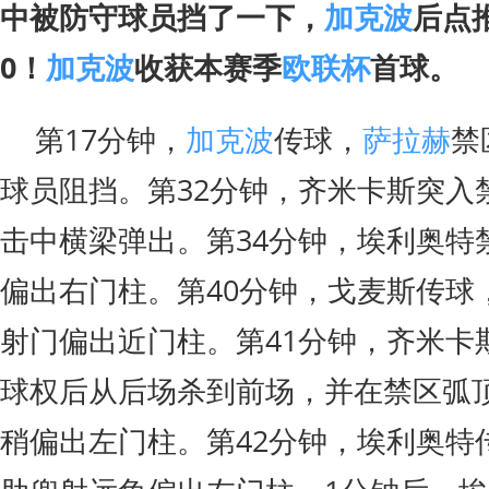
中被防守球员挡了一下，
加克波
后点
0！
加克波
收获本赛季
欧联杯
首球。
第17分钟，
加克波
传球，
萨拉赫
禁
球员阻挡。第32分钟，齐米卡斯突入
击中横梁弹出。第34分钟，埃利奥特
偏出右门柱。第40分钟，戈麦斯传球
射门偏出近门柱。第41分钟，齐米卡
球权后从后场杀到前场，并在禁区弧
稍偏出左门柱。第42分钟，埃利奥特