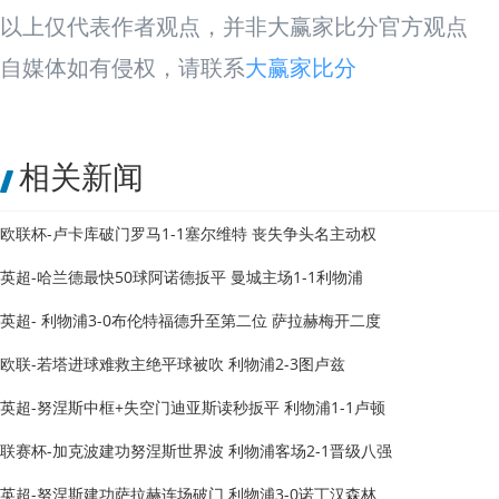
以上仅代表作者观点，并非大赢家比分官方观点
自媒体如有侵权，请联系
大赢家比分
相关新闻
欧联杯-卢卡库破门罗马1-1塞尔维特 丧失争头名主动权
英超-哈兰德最快50球阿诺德扳平 曼城主场1-1利物浦
英超- 利物浦3-0布伦特福德升至第二位 萨拉赫梅开二度
欧联-若塔进球难救主绝平球被吹 利物浦2-3图卢兹
英超-努涅斯中框+失空门迪亚斯读秒扳平 利物浦1-1卢顿
联赛杯-加克波建功努涅斯世界波 利物浦客场2-1晋级八强
英超-努涅斯建功萨拉赫连场破门 利物浦3-0诺丁汉森林