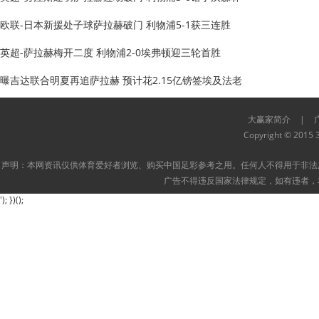
欧联-日本新援处子球萨拉赫破门 利物浦5-1获三连胜
英超-萨拉赫梅开二度 利物浦2-0埃弗顿迎三轮首胜
曝吉达联合明夏再追萨拉赫 预计花2.15亿镑签埃及法老
大赢家简介
|
Copyright © 2015 3
声明：本网资讯仅供体育爱好者浏览、购买中国足彩参考之用。任何人不得用于非法
广告不得违反国家法律规定，如有违者，
'); })();