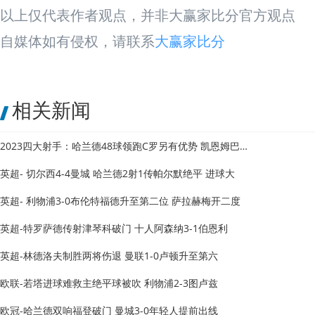
以上仅代表作者观点，并非大赢家比分官方观点
自媒体如有侵权，请联系
大赢家比分
相关新闻
2023四大射手：哈兰德48球领跑C罗另有优势 凯恩姆巴佩需爆
英超- 切尔西4-4曼城 哈兰德2射1传帕尔默绝平 进球大
英超- 利物浦3-0布伦特福德升至第二位 萨拉赫梅开二度
英超-特罗萨德传射津琴科破门 十人阿森纳3-1伯恩利
英超-林德洛夫制胜两将伤退 曼联1-0卢顿升至第六
欧联-若塔进球难救主绝平球被吹 利物浦2-3图卢兹
欧冠-哈兰德双响福登破门 曼城3-0年轻人提前出线