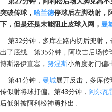
第27分钟，阿利松后场大脚见高不
突破传球，
哈兰德
停球后左脚劲射，
下，但是还是未能阻止皮球入网，
曼
第32分钟，多库左路内切后兜射，
出了底线。第35分钟，阿坎吉后场传
博斯洛伊直塞，
努涅斯
小角度射门偏
第41分钟，
曼城
展开反击，多库传
传似射将球打偏。第43分钟，
阿尔瓦
后低射被阿利松神勇扑出。