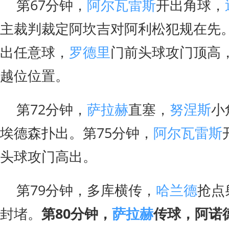
第67分钟，
阿尔瓦雷斯
开出角球，
主裁判裁定阿坎吉对阿利松犯规在先。
出任意球，
罗德里
门前头球攻门顶高
越位位置。
第72分钟，
萨拉赫
直塞，
努涅斯
小
埃德森扑出。第75分钟，
阿尔瓦雷斯
头球攻门高出。
第79分钟，多库横传，
哈兰德
抢点
封堵。
第80分钟，
萨拉赫
传球，阿诺