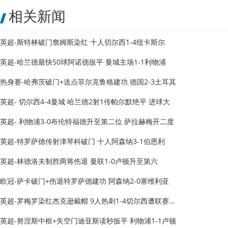
相关新闻
英超-斯特林破门詹姆斯染红 十人切尔西1-4纽卡斯尔
英超-哈兰德最快50球阿诺德扳平 曼城主场1-1利物浦
热身赛-哈弗茨破门+送点菲尔克鲁格建功 德国2-3土耳其
英超- 切尔西4-4曼城 哈兰德2射1传帕尔默绝平 进球大
英超- 利物浦3-0布伦特福德升至第二位 萨拉赫梅开二度
英超-特罗萨德传射津琴科破门 十人阿森纳3-1伯恩利
英超-林德洛夫制胜两将伤退 曼联1-0卢顿升至第六
欧冠-萨卡破门+伤退特罗萨德建功 阿森纳2-0塞维利亚
英超-罗梅罗染红杰克逊戴帽 9人热刺1-4切尔西遭联赛首败
英超-努涅斯中框+失空门迪亚斯读秒扳平 利物浦1-1卢顿