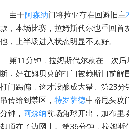
由于
阿森纳
门将拉亚存在回避旧主
款，本场比赛，拉姆斯代尔也重回首
他，上半场进入状态明显不太好。
第11分钟，拉姆斯代尔就在一次后
断，好在姆贝莫的打门被赖斯门前解
打门踢偏，这才没酿成大错。第23分
吊传给到禁区，
特罗萨德
中路甩头攻
分钟，
阿森纳
前场角球开出，加布里
却顶在了边网上。第36分钟，拉姆斯