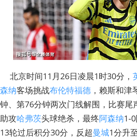
北京时间11月26日凌晨1时30分，
森纳
客场挑战
布伦特福德
，赖斯和津
钟、第76分钟两次门线解围，比赛尾
助攻
哈弗茨
头球绝杀，最终
阿森纳
1-
13轮过后积分30分，反超
曼城
1分升