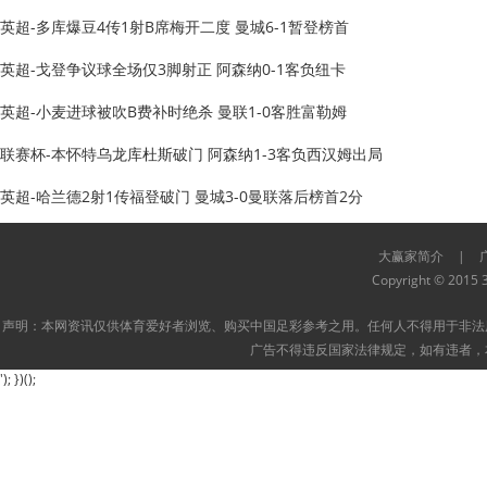
英超-多库爆豆4传1射B席梅开二度 曼城6-1暂登榜首
英超-戈登争议球全场仅3脚射正 阿森纳0-1客负纽卡
英超-小麦进球被吹B费补时绝杀 曼联1-0客胜富勒姆
联赛杯-本怀特乌龙库杜斯破门 阿森纳1-3客负西汉姆出局
英超-哈兰德2射1传福登破门 曼城3-0曼联落后榜首2分
大赢家简介
|
Copyright © 2015 3
声明：本网资讯仅供体育爱好者浏览、购买中国足彩参考之用。任何人不得用于非法
广告不得违反国家法律规定，如有违者，
'); })();