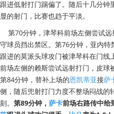
跟进低射打门踢偏了。随后十几分钟
显的射门，比赛也趋于平淡。
第70分钟，津琴科前场左侧尝试远
守球员挡出禁区。第76分钟，亚内特
跟进的莫派头球攻门被津琴科在门线上
前场左侧的赖斯尝试远射打门，皮球
第84分钟，替补上场的
恩凯蒂亚
接
萨
侧，随后兜射打门力度不整场闷战的
刻。
第89分钟，
萨卡
前场右路传中给