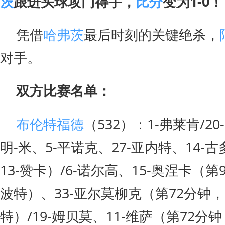
茨
跟进头球攻门得手，
比分
变为1-0！
凭借
哈弗茨
最后时刻的关键绝杀，
对手。
双方比赛名单：
布伦特福德
（532）：1-弗莱肯/20
明-米、5-平诺克、27-亚内特、14-
13-赞卡）/6-诺尔高、15-奥涅卡（第
波特）、33-亚尔莫柳克（第72分钟，
特）/19-姆贝莫、11-维萨（第72分钟