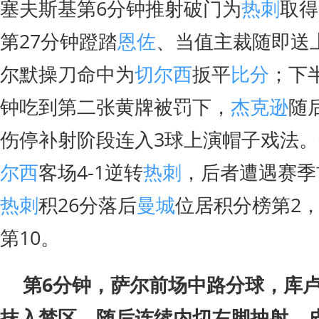
塞夫斯基第6分钟推射破门为
热刺
取得
第27分钟蹬踏
恩佐
、当值主裁随即送
尔默操刀命中为
切尔西
扳平
比分
；下
钟吃到第二张黄牌被罚下，
杰克逊
随
伤停补射阶段连入3球上演帽子戏法
尔西
客场4-1逆转
热刺
，后者遭遇赛季
热刺
积26分落后
曼城
位居积分榜第2
第10。
第6分钟，萨尔前场中路分球，库
抹入禁区，随后连续内切左脚抽射，