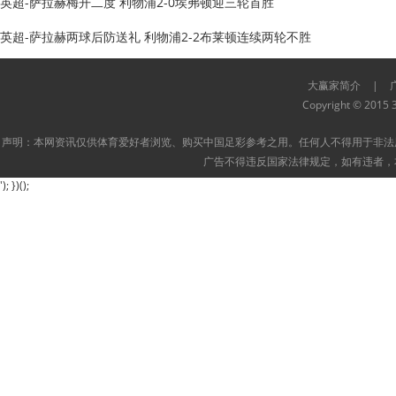
英超-萨拉赫梅开二度 利物浦2-0埃弗顿迎三轮首胜
英超-萨拉赫两球后防送礼 利物浦2-2布莱顿连续两轮不胜
大赢家简介
|
Copyright © 2015 3
声明：本网资讯仅供体育爱好者浏览、购买中国足彩参考之用。任何人不得用于非法
广告不得违反国家法律规定，如有违者，
'); })();