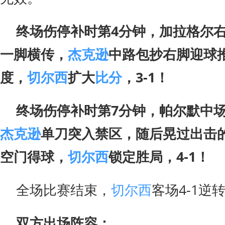
终场伤停补时第4分钟，加拉格尔
一脚横传，
杰克逊
中路包抄右脚迎球
度，
切尔西
扩大
比分
，3-1！
终场伤停补时第7分钟，帕尔默中
杰克逊
单刀突入禁区，随后晃过出击
空门得球，
切尔西
锁定胜局，4-1！
全场比赛结束，
切尔西
客场4-1逆
双方出场阵容：