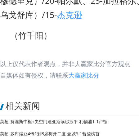
穆德里克）/20-帕尔默、23-加拉格尔、
乌戈舒库）/15-
杰克逊
（竹千阳）
以上仅代表作者观点，并非大赢家比分官方观点
自媒体如有侵权，请联系
大赢家比分
相关新闻
英超-努涅斯中框+失空门迪亚斯读秒扳平 利物浦1-1卢顿
英超-多库爆豆4传1射B席梅开二度 曼城6-1暂登榜首