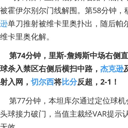
被霍伊尔别尔门线解围。第58分钟，
逊
单刀推射被维卡里奥扑出，随后帕
维卡里奥化解。
第74分钟，里斯-詹姆斯中场右侧
球杀入禁区右侧后横扫中路，
杰克逊
射入网，
切尔西
将
比分
反超，2-1！
第77分钟，本坦库尔通过定位球机
头球接力破门，当值主裁经VAR提示
无效。