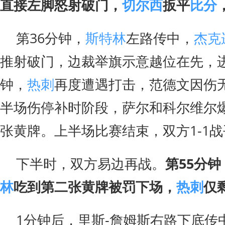
直接左脚怒射破门，
切尔西
扳平
比分
第36分钟，
斯特林
左路传中，
杰克
推射破门，边裁举旗示意越位在先，进
钟，
热刺
再度遭遇打击，范德文因伤
半场伤停补时阶段，萨尔和科尔维尔
张黄牌。上半场比赛结束，双方1-1
下半时，双方易边再战。
第55分
林
吃到第二张黄牌被罚下场，
热刺
仅
1分钟后，里斯-詹姆斯右路下底传