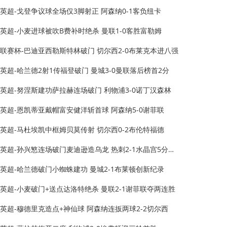
英超-戈登争议球全场仅3脚射正 阿森纳0-1客负纽卡
英超-小麦进球被吹B费补时绝杀 曼联1-0客胜富勒姆
联赛杯-巴迪亚西勒斯特林破门 切尔西2-0布莱克本进八强
英超-哈兰德2射1传福登破门 曼城3-0曼联落后榜首2分
英超-努涅斯建功萨拉赫连场破门 利物浦3-0诺丁汉森林
英超-恩凯蒂亚戴帽富安健洋斩首球 阿森纳5-0谢菲联
英超-马杜埃凯中框姆贝莫传射 切尔西0-2布伦特福德
英超-孙兴慜连场破门麦迪逊造乌龙 热刺2-1水晶宫5分领跑
英超-哈兰德破门小蜘蛛建功 曼城2-1布莱顿创新纪录
英超-小麦破门+送点达洛特绝杀 曼联2-1谢菲联夺两连胜
英超-穆德里克造点+神仙球 阿森纳连扳两球2-2切尔西