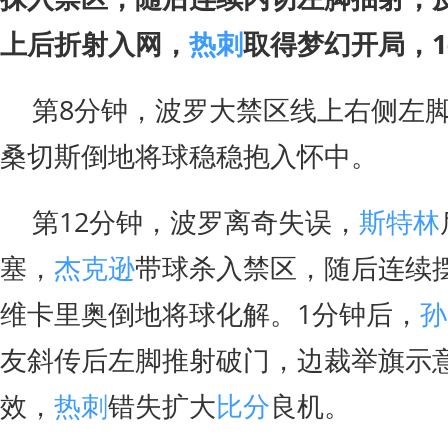
上后折射入网，
热刺
取得梦幻开局，1
第8分钟，波罗大禁区线上右侧左脚
桑切斯倒地将球稳稳抱入怀中。
第12分钟，波罗离奇失误，
斯特林
塞，
杰克逊
带球杀入禁区，随后连续
维卡里奥倒地将球化解。1分钟后，
孙
友斜传后左脚推射破门，边裁举旗示
效，
热刺
错失扩大
比分
良机。