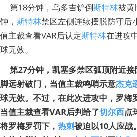
第18分钟，乌多吉铲倒
斯特林
被黄
钟，
斯特林
禁区左侧连续摆脱防守后
值主裁查看VAR后认定
斯特林
在进攻
球无效。
第27分钟，凯塞多禁区弧顶附近接
脚远射破门，当值主裁鸣哨示意
杰克
球无效。不过，在此次进攻中，罗梅
当值主裁查看VAR后判给了
切尔西
点
将罗梅罗罚下，
热刺
被迫以10人应战