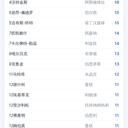
4
沃特金斯
阿斯顿维拉
16
5
若昂-佩德罗
切尔西
15
5
吉布斯-怀特
诺丁汉森林
15
7
哲凯赖什
阿森纳
14
7
卡尔弗特-勒温
利兹联
14
9
维尔贝克
布莱顿
13
9
克鲁皮
伯恩茅斯
13
11
马特塔
水晶宫
12
12
谢什科
曼联
11
12
埃基蒂克
利物浦
11
12
里沙利松
托特纳姆热刺
11
12
弗莱明
伯恩利
11
12
姆伯莫
曼联
11