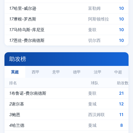
17
哈里-威尔逊
富勒姆
10
17
摩根-罗杰斯
阿斯顿维拉
10
17
马特乌斯-库尼亚
曼联
10
17
恩佐-费尔南德斯
切尔西
10
助攻榜
英超
西甲
意甲
德甲
法甲
中超
排名
球队
助攻数
1
布鲁诺-费尔南德斯
曼联
21
2
谢尔基
曼城
12
3
鲍恩
西汉姆联
11
4
哈兰德
曼城
8