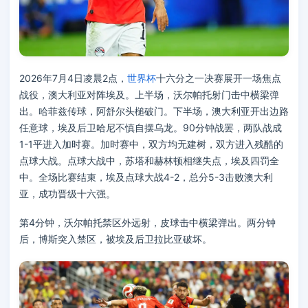
2026年7月4日凌晨2点，
世界杯
十六分之一决赛展开一场焦点
战役，澳大利亚对阵埃及。上半场，沃尔帕托射门击中横梁弹
出。哈菲兹传球，阿舒尔头槌破门。下半场，澳大利亚开出边路
任意球，埃及后卫哈尼不慎自摆乌龙。90分钟战罢，两队战成
1-1平进入加时赛。加时赛中，双方均无建树，双方进入残酷的
点球大战。点球大战中，苏塔和赫林顿相继失点，埃及四罚全
中。全场比赛结束，埃及点球大战4-2，总分5-3击败澳大利
亚，成功晋级十六强。
第4分钟，沃尔帕托禁区外远射，皮球击中横梁弹出。两分钟
后，博斯突入禁区，被埃及后卫拉比亚破坏。