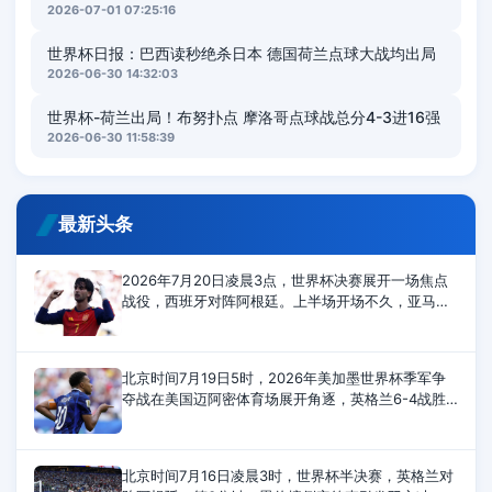
2026-07-01 07:25:16
世界杯日报：巴西读秒绝杀日本 德国荷兰点球大战均出局
2026-06-30 14:32:03
世界杯-荷兰出局！布努扑点 摩洛哥点球战总分4-3进16强
2026-06-30 11:58:39
最新头条
2026年7月20日凌晨3点，世界杯决赛展开一场焦点
战役，西班牙对阵阿根廷。上半场开场不久，亚马尔
射门被封堵。奥亚萨瓦尔射门太正，被大马丁扑住。
下半场，恩佐最后时刻拿到第二张黄牌
北京时间7月19日5时，2026年美加墨世界杯季军争
夺战在美国迈阿密体育场展开角逐，英格兰6-4战胜
法国，夺得世界杯季军。上半场，赖斯传射建功，孔
萨头槌破门，萨卡打进2球，英格兰4-0领先；
北京时间7月16日凌晨3时，世界杯半决赛，英格兰对