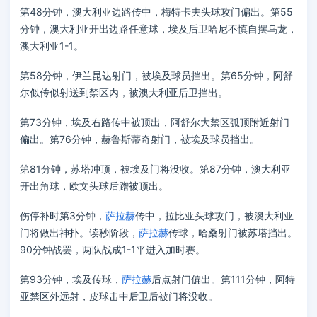
第48分钟，澳大利亚边路传中，梅特卡夫头球攻门偏出。第55
分钟，澳大利亚开出边路任意球，埃及后卫哈尼不慎自摆乌龙，
澳大利亚1-1。
第58分钟，伊兰昆达射门，被埃及球员挡出。第65分钟，阿舒
尔似传似射送到禁区内，被澳大利亚后卫挡出。
第73分钟，埃及右路传中被顶出，阿舒尔大禁区弧顶附近射门
偏出。第76分钟，赫鲁斯蒂奇射门，被埃及球员挡出。
第81分钟，苏塔冲顶，被埃及门将没收。第87分钟，澳大利亚
开出角球，欧文头球后蹭被顶出。
伤停补时第3分钟，
萨拉赫
传中，拉比亚头球攻门，被澳大利亚
门将做出神扑。读秒阶段，
萨拉赫
传球，哈桑射门被苏塔挡出。
90分钟战罢，两队战成1-1平进入加时赛。
第93分钟，埃及传球，
萨拉赫
后点射门偏出。第111分钟，阿特
亚禁区外远射，皮球击中后卫后被门将没收。