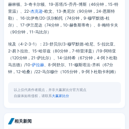
赫林顿、3-奇卡尔顿、19-苏塔/5-乔丹-博斯（46分钟，15-特
里温）、22-
杰克逊
-欧文、13-奥尼尔（90分钟，24-恩斯特
勒）、16-比伊奇/20-沃尔帕托（74分钟，9-穆罕默德-杜
尔）、17-伊兰昆达（74分钟，10-赫鲁斯蒂奇）、8-梅特卡夫
（90分钟，11-马比尔）
埃及（4-2-3-1）：23-舒贝尔/3-穆罕默德-哈尼、5-拉比亚、
2-易卜拉欣、15-哈菲兹（80分钟，7-特雷泽盖）/19-阿特亚
（120分钟，21-萨比尔）、14-法特希（67分钟，4-阿卜杜勒
马吉德）/10-
萨拉赫
、8-阿舒尔、11-穆斯塔法-齐科（67分
钟，12-哈桑）/22-马尔穆什（105分钟，9-阿卜杜勒卡利姆）
以上仅代表作者观点，并非大赢家比分官方观点
自媒体如有侵权，请联系
大赢家比分
相关新闻