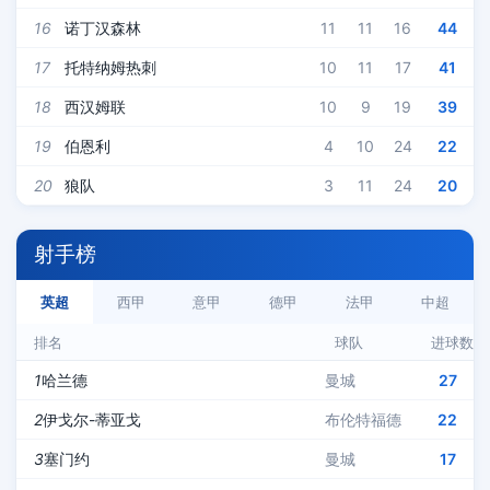
16
诺丁汉森林
11
11
16
44
17
托特纳姆热刺
10
11
17
41
18
西汉姆联
10
9
19
39
19
伯恩利
4
10
24
22
20
狼队
3
11
24
20
射手榜
英超
西甲
意甲
德甲
法甲
中超
排名
球队
进球数
1
哈兰德
曼城
27
2
伊戈尔-蒂亚戈
布伦特福德
22
3
塞门约
曼城
17