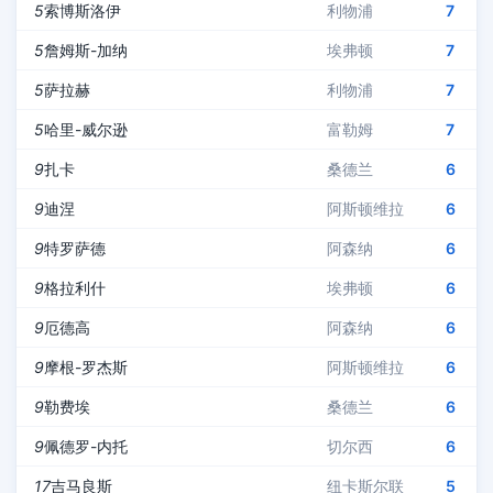
5
索博斯洛伊
利物浦
7
5
詹姆斯-加纳
埃弗顿
7
5
萨拉赫
利物浦
7
5
哈里-威尔逊
富勒姆
7
9
扎卡
桑德兰
6
9
迪涅
阿斯顿维拉
6
9
特罗萨德
阿森纳
6
9
格拉利什
埃弗顿
6
9
厄德高
阿森纳
6
9
摩根-罗杰斯
阿斯顿维拉
6
9
勒费埃
桑德兰
6
9
佩德罗-内托
切尔西
6
17
吉马良斯
纽卡斯尔联
5