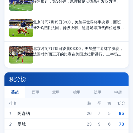
阵阿根廷，第3分钟，恩佐撞倒安德森引发双方冲
突，第37和第42分钟，英格兰队安德森、阿根廷队利
马各自染黄，半场结束，两队0-0打平。第55分
北京时间7月15日3:00，美加墨世界杯半决赛，西班
牙2-0战胜法国，晋级决赛。这是足坛跨代两位超级
巨星姆巴佩与亚马尔的第11次直接交手，姆巴佩9负2
胜遭遇尴尬。姆巴佩VS亚马尔11次交
北京时间7月15日凌晨03:00，美加墨世界杯半决赛，
法国对阵西班牙的比赛在美国达拉斯进行。上半场比
赛，亚马尔造点，奥亚萨瓦尔点射为西班牙首开纪
录，萨利巴伤退，库库雷利亚染黄，半场
积分榜
英超
西甲
意甲
德甲
法甲
中超
排名
胜
平
负
积分
1
阿森纳
26
7
5
85
2
曼城
23
9
6
78