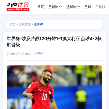
首页
足球比分
篮球比分
足球赛程
手机版
足
首页
>
足球新闻
>
世界杯
世界杯-埃及苦战120分钟1-1澳大利亚 点球4-2获
胜晋级
评论
2026-07-04 08:01:47