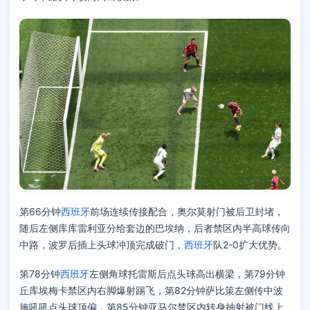
第66分钟
西班牙
前场连续传接配合，奥尔莫射门被后卫封堵，
随后左侧库库雷利亚分给套边的巴埃纳，后者禁区内半高球传向
中路，波罗后插上头球冲顶完成破门，
西班牙
队2-0扩大优势。
第78分钟
西班牙
左侧角球托雷斯后点头球高出横梁，第79分钟
丘库埃梅卡禁区内右脚爆射踢飞，第82分钟萨比策左侧传中波
施吼吼点头球顶偏，第85分钟亚马尔禁区内转身抽射被门线上