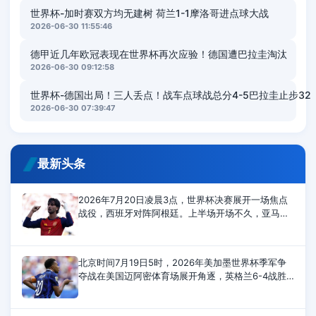
世界杯-加时赛双方均无建树 荷兰1-1摩洛哥进点球大战
2026-06-30 11:55:46
德甲近几年欧冠表现在世界杯再次应验！德国遭巴拉圭淘汰
2026-06-30 09:12:58
世界杯-德国出局！三人丢点！战车点球战总分4-5巴拉圭止步32
2026-06-30 07:39:47
最新头条
2026年7月20日凌晨3点，世界杯决赛展开一场焦点
战役，西班牙对阵阿根廷。上半场开场不久，亚马尔
射门被封堵。奥亚萨瓦尔射门太正，被大马丁扑住。
下半场，恩佐最后时刻拿到第二张黄牌
北京时间7月19日5时，2026年美加墨世界杯季军争
夺战在美国迈阿密体育场展开角逐，英格兰6-4战胜
法国，夺得世界杯季军。上半场，赖斯传射建功，孔
萨头槌破门，萨卡打进2球，英格兰4-0领先；