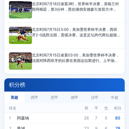
北京时间7月16日凌晨3时，世界杯半决赛，英格兰对
阵阿根廷，第3分钟，恩佐撞倒安德森引发双方冲
突，第37和第42分钟，英格兰队安德森、阿根廷队利
马各自染黄，半场结束，两队0-0打平。第55分
北京时间7月15日3:00，美加墨世界杯半决赛，西班
牙2-0战胜法国，晋级决赛。这是足坛跨代两位超级
巨星姆巴佩与亚马尔的第11次直接交手，姆巴佩9负2
胜遭遇尴尬。姆巴佩VS亚马尔11次交
北京时间7月15日凌晨03:00，美加墨世界杯半决赛，
法国对阵西班牙的比赛在美国达拉斯进行。上半场比
赛，亚马尔造点，奥亚萨瓦尔点射为西班牙首开纪
录，萨利巴伤退，库库雷利亚染黄，半场
积分榜
英超
西甲
意甲
德甲
法甲
中超
排名
胜
平
负
积分
1
阿森纳
26
7
5
85
2
曼城
23
9
6
78