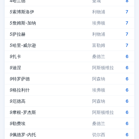
4
哈兰德
曼城
8
5
索博斯洛伊
利物浦
7
5
詹姆斯-加纳
埃弗顿
7
5
萨拉赫
利物浦
7
5
哈里-威尔逊
富勒姆
7
9
扎卡
桑德兰
6
9
迪涅
阿斯顿维拉
6
9
特罗萨德
阿森纳
6
9
格拉利什
埃弗顿
6
9
厄德高
阿森纳
6
9
摩根-罗杰斯
阿斯顿维拉
6
9
勒费埃
桑德兰
6
9
佩德罗-内托
切尔西
6