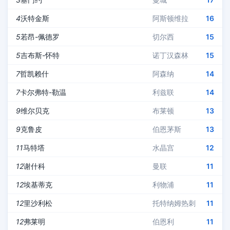
4
沃特金斯
阿斯顿维拉
16
5
若昂-佩德罗
切尔西
15
5
吉布斯-怀特
诺丁汉森林
15
7
哲凯赖什
阿森纳
14
7
卡尔弗特-勒温
利兹联
14
9
维尔贝克
布莱顿
13
9
克鲁皮
伯恩茅斯
13
11
马特塔
水晶宫
12
12
谢什科
曼联
11
12
埃基蒂克
利物浦
11
12
里沙利松
托特纳姆热刺
11
12
弗莱明
伯恩利
11