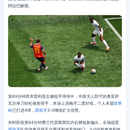
阿拉巴解围。
第89分钟库库雷利亚左侧低平球传中，中路无人防守的奥亚萨
瓦尔单刀轻松推射得手，本场上演梅开二度好戏，个人本届
世界
杯
已打进4球，
西班牙
3-0继续扩大优势。
补时阶段第94分钟费兰托雷斯禁区内右脚低射偏出，全场战罢
西班牙
队凭借奥亚萨瓦尔两球和波罗的破门，3-0战胜奥地利挺