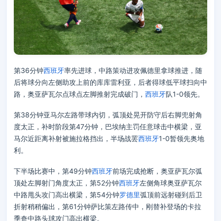
第36分钟
西班牙
率先进球，中路策动进攻佩德里拿球推进，随
后将球分向左侧助攻上前的库库雷利亚，后者得球低平球扫向中
路，奥亚萨瓦尔点球点左脚推射完成破门，
西班牙
队1-0领先。
第38分钟亚马尔左路带球内切，弧顶处晃开防守后右脚兜射角
度太正，补时阶段第47分钟，巴埃纳主罚任意球击中横梁，亚
马尔近距离补射被施拉格挡出，半场战罢
西班牙
1-0暂领先奥地
利。
下半场比赛中，第49分钟
西班牙
前场完成抢断，奥亚萨瓦尔弧
顶处左脚射门角度太正，第52分钟
西班牙
左侧角球奥亚萨瓦尔
中路甩头攻门高出横梁，第54分钟
罗德里
弧顶前远射碰到后卫
折射稍稍偏出，第61分钟萨比策左路传中，刚替补登场的卡拉
季奇中路头球攻门高出横梁。