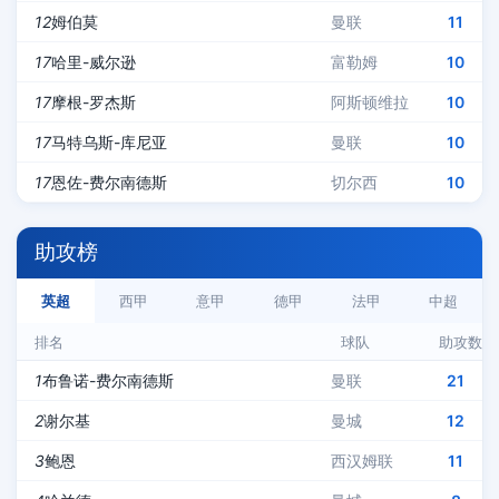
12
姆伯莫
曼联
11
17
哈里-威尔逊
富勒姆
10
17
摩根-罗杰斯
阿斯顿维拉
10
17
马特乌斯-库尼亚
曼联
10
17
恩佐-费尔南德斯
切尔西
10
助攻榜
英超
西甲
意甲
德甲
法甲
中超
排名
球队
助攻数
1
布鲁诺-费尔南德斯
曼联
21
2
谢尔基
曼城
12
3
鲍恩
西汉姆联
11