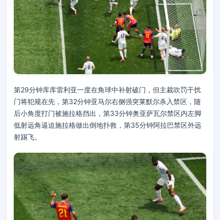
第29分钟库库雷利亚一度在角球中补射破门，但主裁吹罚干扰
门将犯规在先，第32分钟亚马尔右侧强突莱默尔杀入禁区，随
后小角度打门被施拉格挡出，第33分钟奥亚萨瓦尔禁区内左脚
低射远角逼迫施拉格做出倒地扑救，第35分钟阿拉巴禁区外远
射踢飞。