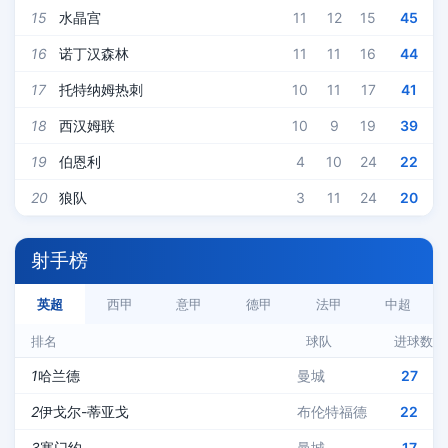
15
水晶宫
11
12
15
45
16
诺丁汉森林
11
11
16
44
17
托特纳姆热刺
10
11
17
41
18
西汉姆联
10
9
19
39
19
伯恩利
4
10
24
22
20
狼队
3
11
24
20
射手榜
英超
西甲
意甲
德甲
法甲
中超
排名
球队
进球数
1
哈兰德
曼城
27
2
伊戈尔-蒂亚戈
布伦特福德
22
3
塞门约
曼城
17