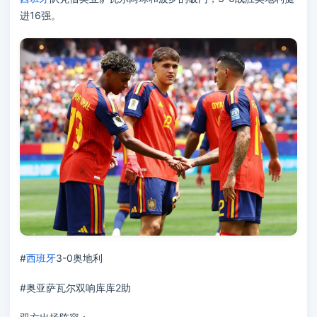
进16强。
#
西班牙
3-0奥地利
#奥亚萨瓦尔双响库库2助