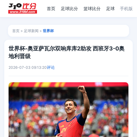
首页
足球比分
篮球比分
足球赛程
手机版
足
首页
>
足球新闻
>
世界杯
世界杯-奥亚萨瓦尔双响库库2助攻 西班牙3-0奥
地利晋级
评论
2026-07-03 09:13:20