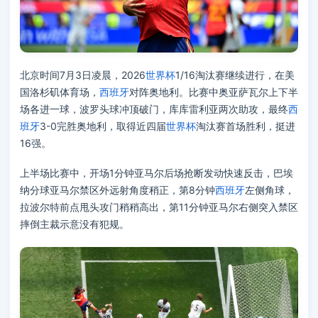
北京时间7月3日凌晨，2026
世界杯
1/16淘汰赛继续进行，在美
国洛杉矶体育场，
西班牙
对阵奥地利。比赛中奥亚萨瓦尔上下半
场各进一球，波罗头球冲顶破门，库库雷利亚两次助攻，最终
西
班牙
3-0完胜奥地利，取得近四届
世界杯
淘汰赛首场胜利，挺进
16强。
上半场比赛中，开场1分钟亚马尔后场抢断发动快速反击，巴埃
纳分球亚马尔禁区外远射角度稍正，第8分钟
西班牙
左侧角球，
拉波尔特前点甩头攻门稍稍高出，第11分钟亚马尔右侧突入禁区
摔倒主裁示意没有犯规。