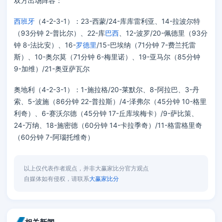
双方出场阵容：
西班牙
（4-2-3-1）：23-西蒙/24-库库雷利亚、14-拉波尔特
（93分钟 2-普比尔）、22-库
巴西
、12-波罗/20-佩德里（93分
钟 8-法比安）、16-
罗德里
/15-巴埃纳（71分钟 7-费兰托雷
斯）、10-奥尔莫（71分钟 6-梅里诺）、19-亚马尔（85分钟
9-加维）/21-奥亚萨瓦尔
奥地利（4-2-3-1）：1-施拉格/20-莱默尔、8-阿拉巴、3-丹
索、5-波施（86分钟 22-普拉斯）/4-泽弗尔（45分钟 10-格里
利奇）、6-赛沃尔德（45分钟 17-丘库埃梅卡）/9-萨比策、
24-万纳、18-施密德（60分钟 14-卡拉季奇）/11-格雷格里奇
（60分钟 7-阿瑙托维奇）
以上仅代表作者观点，并非大赢家比分官方观点
自媒体如有侵权，请联系
大赢家比分