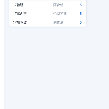
17
赖斯
阿森纳
5
17
塞内西
伯恩茅斯
5
17
加克波
利物浦
5