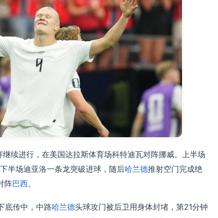
淘汰赛继续进行，在美国达拉斯体育场科特迪瓦对阵挪威。上半场
下半场迪亚洛一条龙突破进球，随后
哈兰德
推射空门完成绝
对阵
巴西
。
下底传中，中路
哈兰德
头球攻门被后卫用身体封堵，第21分钟