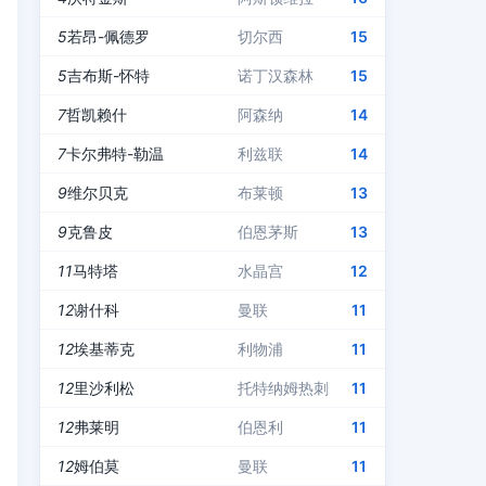
5
若昂-佩德罗
切尔西
15
5
吉布斯-怀特
诺丁汉森林
15
7
哲凯赖什
阿森纳
14
7
卡尔弗特-勒温
利兹联
14
9
维尔贝克
布莱顿
13
9
克鲁皮
伯恩茅斯
13
11
马特塔
水晶宫
12
12
谢什科
曼联
11
12
埃基蒂克
利物浦
11
12
里沙利松
托特纳姆热刺
11
12
弗莱明
伯恩利
11
12
姆伯莫
曼联
11