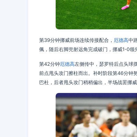
第39分钟挪威前场连续传接配合，
厄德高
中
佩，随后右脚兜射远角完成破门，挪威1-0领
第42分钟
厄德高
左侧传中，瑟罗特后点头球
前点甩头攻门擦柱而出。补时阶段第46分钟
巴杜，后者甩头攻门稍稍偏出，半场战罢挪威1