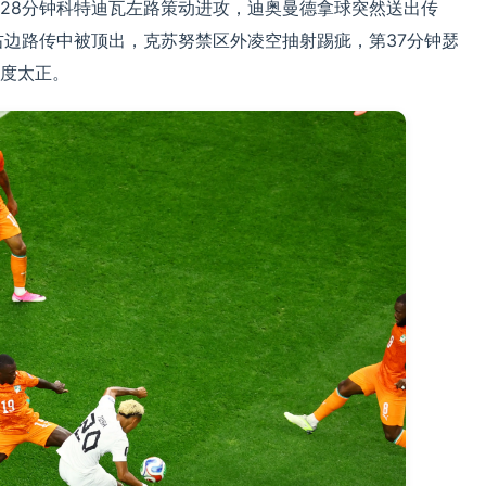
28分钟科特迪瓦左路策动进攻，迪奥曼德拿球突然送出传
右边路传中被顶出，克苏努禁区外凌空抽射踢疵，第37分钟瑟
度太正。