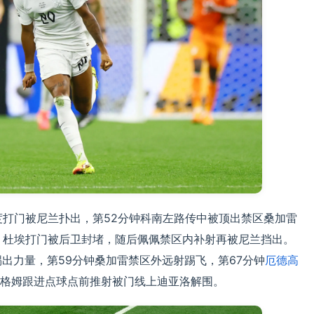
度打门被尼兰扑出，第52分钟科南左路传中被顶出禁区桑加雷
，杜埃打门被后卫封堵，随后佩佩禁区内补射再被尼兰挡出。
出力量，第59分钟桑加雷禁区外远射踢飞，第67分钟
厄德高
格姆跟进点球点前推射被门线上迪亚洛解围。