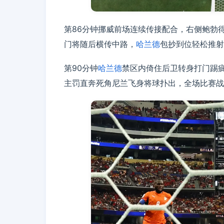
第86分钟挪威前场连续传接配合，右侧鲍勃
门将随后横传中路，
哈兰德
包抄到位轻松推射
第90分钟
哈兰德
禁区内倚住后卫转身打门踢疵
主罚直奔死角尼兰飞身将球扑出，全场比赛战