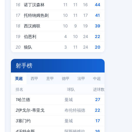
16
诺丁汉森林
11
11
16
44
17
托特纳姆热刺
10
11
17
41
18
西汉姆联
10
9
19
39
19
伯恩利
4
10
24
22
20
狼队
3
11
24
20
射手榜
英超
西甲
意甲
德甲
法甲
中超
排名
球队
进球数
1
哈兰德
曼城
27
2
伊戈尔-蒂亚戈
布伦特福德
22
3
塞门约
曼城
17
4
沃特金斯
阿斯顿维拉
16