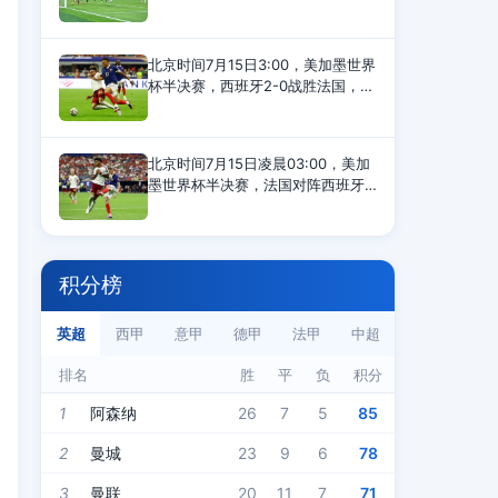
钟，恩佐撞倒安德森引发双方冲
突，第37和第42分钟，英格兰队安
德森、阿根廷队利马各自染黄，半
北京时间7月15日3:00，美加墨世界
场结束，两队0-0打平。第55分
杯半决赛，西班牙2-0战胜法国，晋
级决赛。这是足坛跨代两位超级巨
星姆巴佩与亚马尔的第11次直接交
手，姆巴佩9负2胜遭遇尴尬。姆巴
北京时间7月15日凌晨03:00，美加
佩VS亚马尔11次交
墨世界杯半决赛，法国对阵西班牙
的比赛在美国达拉斯进行。上半场
比赛，亚马尔造点，奥亚萨瓦尔点
射为西班牙首开纪录，萨利巴伤
退，库库雷利亚染黄，半场
积分榜
英超
西甲
意甲
德甲
法甲
中超
排名
胜
平
负
积分
1
阿森纳
26
7
5
85
2
曼城
23
9
6
78
3
曼联
20
11
7
71