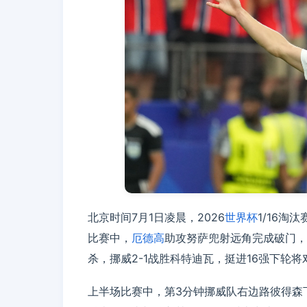
北京时间7月1日凌晨，2026
世界杯
1/16
比赛中，
厄德高
助攻努萨兜射远角完成破门，
杀，挪威2-1战胜科特迪瓦，挺进16强下轮将
上半场比赛中，第3分钟挪威队右边路彼得森