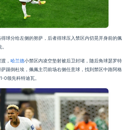
路得球分给左侧的努萨，后者得球压入禁区内切晃开身前的佩
先。
摆渡，
哈兰德
小禁区内凌空垫射被后卫封堵，随后角球瑟罗特
努萨踢倒杜埃，佩佩主罚前场右侧任意球，找到禁区中路阿格
-0领先科特迪瓦。