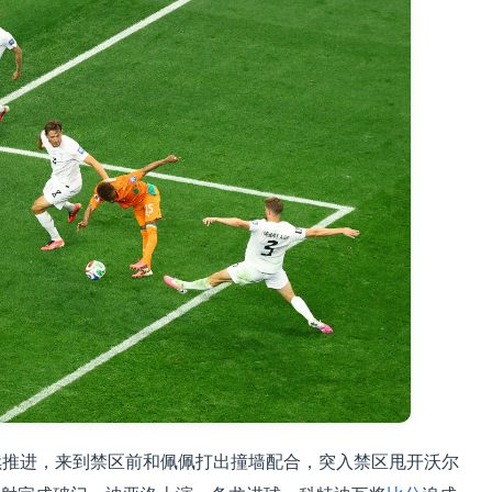
续推进，来到禁区前和佩佩打出撞墙配合，突入禁区甩开沃尔