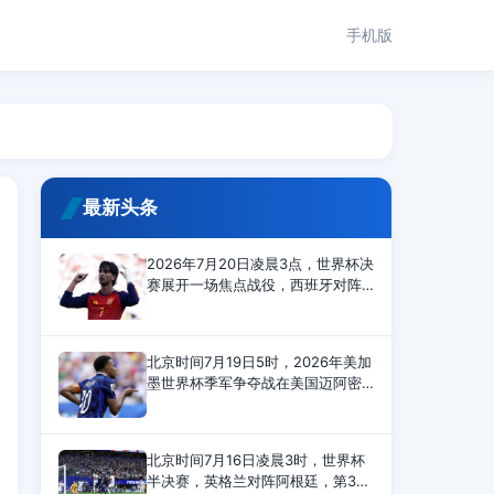
手机版
最新头条
2026年7月20日凌晨3点，世界杯决
赛展开一场焦点战役，西班牙对阵
阿根廷。上半场开场不久，亚马尔
射门被封堵。奥亚萨瓦尔射门太
正，被大马丁扑住。下半场，恩佐
北京时间7月19日5时，2026年美加
最后时刻拿到第二张黄牌
墨世界杯季军争夺战在美国迈阿密
体育场展开角逐，英格兰6-4战胜法
国，夺得世界杯季军。上半场，赖
斯传射建功，孔萨头槌破门，萨卡
北京时间7月16日凌晨3时，世界杯
打进2球，英格兰4-0领先；
半决赛，英格兰对阵阿根廷，第3分