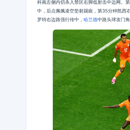
科南左侧内切杀入禁区右脚低射击中边网。第
中，后点佩佩凌空垫射踢疵，第35分钟凯西
罗特右边路强行传中，
哈兰德
中路头球攻门角