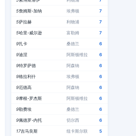
5
詹姆斯-加纳
埃弗顿
7
5
萨拉赫
利物浦
7
5
哈里-威尔逊
富勒姆
7
9
扎卡
桑德兰
6
9
迪涅
阿斯顿维拉
6
9
特罗萨德
阿森纳
6
9
格拉利什
埃弗顿
6
9
厄德高
阿森纳
6
9
摩根-罗杰斯
阿斯顿维拉
6
9
勒费埃
桑德兰
6
9
佩德罗-内托
切尔西
6
17
吉马良斯
纽卡斯尔联
5