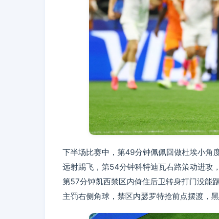
下半场比赛中，第49分钟佩佩回做杜埃小角
远射踢飞，第54分钟科特迪瓦右路策动进攻
第57分钟凯西禁区内倚住后卫转身打门没能踢
主罚右侧角球，禁区内瑟罗特抢前点摆渡，黑