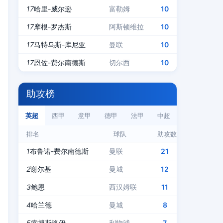
17
哈里-威尔逊
富勒姆
10
17
摩根-罗杰斯
阿斯顿维拉
10
17
马特乌斯-库尼亚
曼联
10
17
恩佐-费尔南德斯
切尔西
10
助攻榜
英超
西甲
意甲
德甲
法甲
中超
排名
球队
助攻数
1
布鲁诺-费尔南德斯
曼联
21
2
谢尔基
曼城
12
3
鲍恩
西汉姆联
11
4
哈兰德
曼城
8
5
索博斯洛伊
利物浦
7