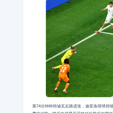
第74分钟科特迪瓦右路进攻，迪亚洛得球持