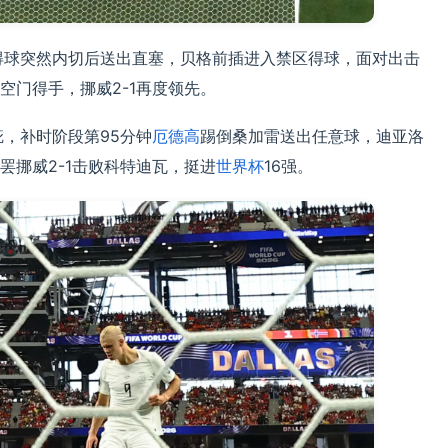
得球突然内切后送出直塞，贝格前插进入禁区得球，面对出击
空门得手，挪威2-1再度领先。
，补时阶段第95分钟
厄德高
踢倒桑加雷送出任意球，迪亚洛
罢挪威2-1击败科特迪瓦，挺进
世界杯
16强。