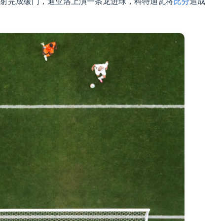
射完成破门，迪亚洛上演一条龙进球，科特迪瓦将
比分
追成