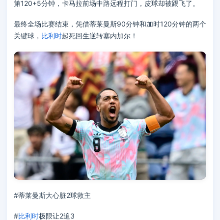
第120+5分钟，卡马拉前场中路远程打门，皮球却被踢飞了。
最终全场比赛结束，凭借蒂莱曼斯90分钟和加时120分钟的两个
关键球，
比利时
起死回生逆转塞内加尔！
#蒂莱曼斯大心脏2球救主
#
比利时
极限让2追3