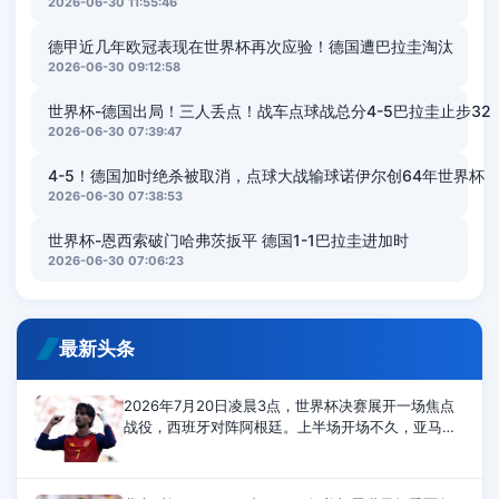
2026-06-30 11:55:46
德甲近几年欧冠表现在世界杯再次应验！德国遭巴拉圭淘汰
2026-06-30 09:12:58
世界杯-德国出局！三人丢点！战车点球战总分4-5巴拉圭止步32
2026-06-30 07:39:47
4-5！德国加时绝杀被取消，点球大战输球诺伊尔创64年世界杯
2026-06-30 07:38:53
世界杯-恩西索破门哈弗茨扳平 德国1-1巴拉圭进加时
2026-06-30 07:06:23
最新头条
2026年7月20日凌晨3点，世界杯决赛展开一场焦点
战役，西班牙对阵阿根廷。上半场开场不久，亚马尔
射门被封堵。奥亚萨瓦尔射门太正，被大马丁扑住。
下半场，恩佐最后时刻拿到第二张黄牌