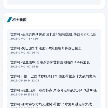
相关新闻
世界杯-基尼奥内斯传射因卡皮耶捂嘴染红 墨西哥2-0厄瓜
2026-07-01 13:41:26
世界杯-姆巴佩2球 法国3-0完胜瑞典将战巴拉圭
2026-07-01 07:26:40
世界杯-哈兰德86分绝杀努萨世界波 挪威2-1科特迪瓦
2026-07-01 07:25:16
世界杯日报：巴西读秒绝杀日本 德国荷兰点球大战均出局
2026-06-30 14:32:03
世界杯-荷兰出局！布努扑点 摩洛哥点球战总分4-3进16强
2026-06-30 11:58:39
世界杯-加时赛双方均无建树 荷兰1-1摩洛哥进点球大战