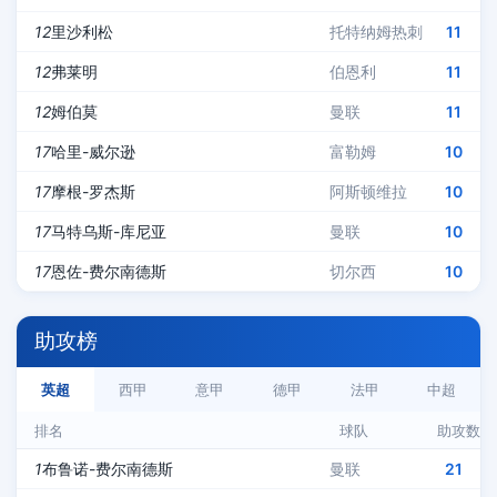
12
里沙利松
托特纳姆热刺
11
12
弗莱明
伯恩利
11
12
姆伯莫
曼联
11
17
哈里-威尔逊
富勒姆
10
17
摩根-罗杰斯
阿斯顿维拉
10
17
马特乌斯-库尼亚
曼联
10
17
恩佐-费尔南德斯
切尔西
10
助攻榜
英超
西甲
意甲
德甲
法甲
中超
排名
球队
助攻数
1
布鲁诺-费尔南德斯
曼联
21