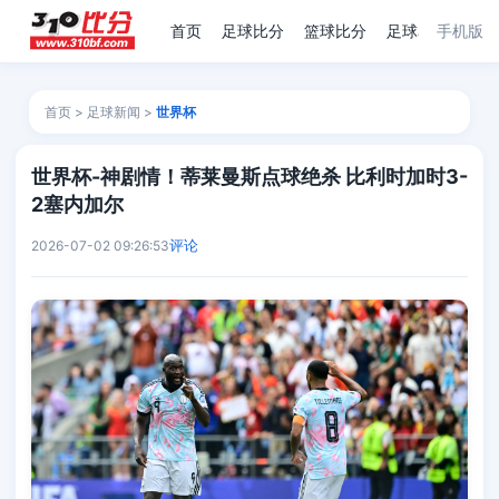
首页
足球比分
篮球比分
足球赛程
手机版
足
首页
>
足球新闻
>
世界杯
世界杯-神剧情！蒂莱曼斯点球绝杀 比利时加时3-
2塞内加尔
评论
2026-07-02 09:26:53