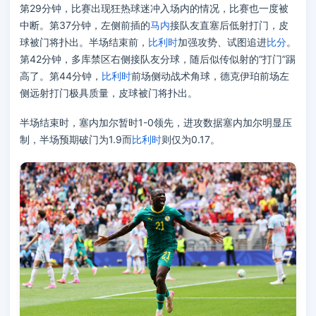
第29分钟，比赛出现狂热球迷冲入场内的情况，比赛也一度被
中断。第37分钟，左侧前插的
马内
接队友直塞后低射打门，皮
球被门将扑出。半场结束前，
比利时
加强攻势、试图追进
比分
。
第42分钟，多库禁区右侧接队友分球，随后似传似射的“打门”踢
高了。第44分钟，
比利时
前场侧动战术角球，德克伊珀前场左
侧远射打门极具质量，皮球被门将扑出。
半场结束时，塞内加尔暂时1-0领先，进攻数据塞内加尔明显压
制，半场预期破门为1.9而
比利时
则仅为0.17。