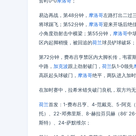
暂时0-0
摩洛哥
；
易边再战，第48分钟，
摩洛哥
左路打出二过
将球踢飞；第52分钟，
摩洛哥
迎来开场后绝
小角度劲射击中横梁；第55分钟，
摩洛哥
中
区内起脚稍慢，被回追的
荷兰
球员铲球破坏；
第72分钟，费布吕亨禁区内大脚长传，韦霍
中路，
加克波
跟上劲射破门，
荷兰
队1-0领先
高跃起头球破门，
摩洛哥
绝平，两队进入加时
在加时赛中，拉希米错失破门良机，双方均无
荷兰
首发：1-费布吕亨、4-范戴克、5-阿克（71
托）、22-邓弗里斯、8-赫拉芬贝赫（86’ 26-
斯特）、24-萨默维尔；