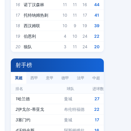
16
诺丁汉森林
11
11
16
44
17
托特纳姆热刺
10
11
17
41
18
西汉姆联
10
9
19
39
19
伯恩利
4
10
24
22
20
狼队
3
11
24
20
射手榜
英超
西甲
意甲
德甲
法甲
中超
排名
球队
进球数
1
哈兰德
曼城
27
2
伊戈尔-蒂亚戈
布伦特福德
22
3
塞门约
曼城
17
4
沃特金斯
阿斯顿维拉
16