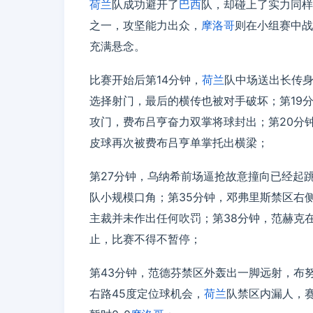
荷兰
队成功避开了
巴西
队，却碰上了实力同样
之一，攻坚能力出众，
摩洛哥
则在小组赛中战
充满悬念。
比赛开始后第14分钟，
荷兰
队中场送出长传
选择射门，最后的横传也被对手破坏；第19
攻门，费布吕亨奋力双掌将球封出；第20分
皮球再次被费布吕亨单掌托出横梁；
第27分钟，乌纳希前场逼抢故意撞向已经起
队小规模口角；第35分钟，邓弗里斯禁区右
主裁并未作出任何吹罚；第38分钟，范赫克
止，比赛不得不暂停；
第43分钟，范德芬禁区外轰出一脚远射，布
右路45度定位球机会，
荷兰
队禁区内漏人，