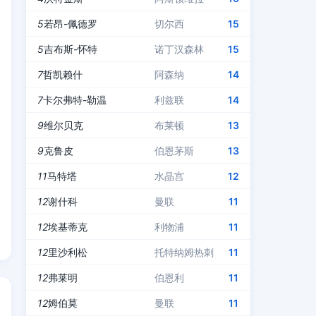
5
若昂-佩德罗
切尔西
15
5
吉布斯-怀特
诺丁汉森林
15
7
哲凯赖什
阿森纳
14
7
卡尔弗特-勒温
利兹联
14
9
维尔贝克
布莱顿
13
9
克鲁皮
伯恩茅斯
13
11
马特塔
水晶宫
12
12
谢什科
曼联
11
12
埃基蒂克
利物浦
11
12
里沙利松
托特纳姆热刺
11
12
弗莱明
伯恩利
11
12
姆伯莫
曼联
11