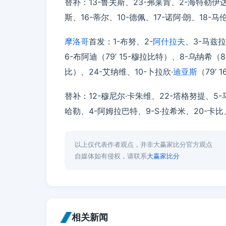
替补：13-鲁夫斯、23-弗莱肯、2-海特勒伊达
斯、16-蒂尔、10-德佩、17-诺阿·朗、18-马
摩洛哥
首发：1-布努、2-
阿什拉夫
、3-马兹拉
6-布阿迪（79’ 15-穆拉比特）、8-乌纳希（87
比）、24-艾纳维、10-卜拉欣·
迪亚斯
（79’
替补：12-穆尼尔·卡朱维、22-塔格努提、5-
哈勒、4-阿姆拉巴特、9-S·拉希米、20-卡
以上仅代表作者观点，并非大赢家比分官方观点
自媒体如有侵权，请联系
大赢家比分
相关新闻