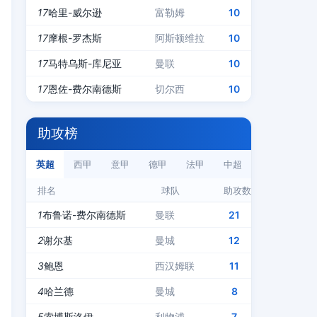
17
哈里-威尔逊
富勒姆
10
17
摩根-罗杰斯
阿斯顿维拉
10
17
马特乌斯-库尼亚
曼联
10
17
恩佐-费尔南德斯
切尔西
10
助攻榜
英超
西甲
意甲
德甲
法甲
中超
排名
球队
助攻数
1
布鲁诺-费尔南德斯
曼联
21
2
谢尔基
曼城
12
3
鲍恩
西汉姆联
11
4
哈兰德
曼城
8
5
索博斯洛伊
利物浦
7