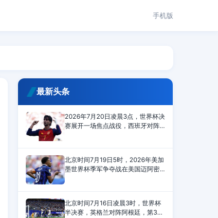
手机版
最新头条
2026年7月20日凌晨3点，世界杯决
赛展开一场焦点战役，西班牙对阵
阿根廷。上半场开场不久，亚马尔
射门被封堵。奥亚萨瓦尔射门太
正，被大马丁扑住。下半场，恩佐
北京时间7月19日5时，2026年美加
最后时刻拿到第二张黄牌
墨世界杯季军争夺战在美国迈阿密
体育场展开角逐，英格兰6-4战胜法
国，夺得世界杯季军。上半场，赖
斯传射建功，孔萨头槌破门，萨卡
北京时间7月16日凌晨3时，世界杯
打进2球，英格兰4-0领先；
半决赛，英格兰对阵阿根廷，第3分