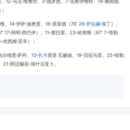
、12-马茨·维费尔、3-德罗恩、7-克鲁伊维特、14-赖因德
伦；
维、14-伊萨·迪奥普、18-里亚德（76’ 26-
萨拉赫
·埃丁）、
’ 17-阿明·西巴伊）、11-赛巴里、23-哈努斯（87’ 7-塔勒
 16-杰西姆·亚辛）；
马尔维恩·萨丹、13-
扎卡
里亚·瓦赫迪、19-贝拉马里、25-哈勒
比、21-阿迈穆尼-埃什古亚卜。