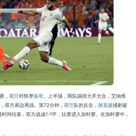
决赛，
荷兰
对阵
摩洛哥
。上半场，两队踢得大开大合，艾纳维
，双方易边再战。第72分钟，
荷兰
队的反击，
加克波
捅射破
规时间结束，双方战成1-1平，比赛进入加时赛。在加时赛中，