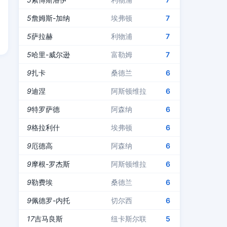
5
詹姆斯-加纳
埃弗顿
7
5
萨拉赫
利物浦
7
5
哈里-威尔逊
富勒姆
7
9
扎卡
桑德兰
6
9
迪涅
阿斯顿维拉
6
9
特罗萨德
阿森纳
6
9
格拉利什
埃弗顿
6
9
厄德高
阿森纳
6
9
摩根-罗杰斯
阿斯顿维拉
6
9
勒费埃
桑德兰
6
9
佩德罗-内托
切尔西
6
17
吉马良斯
纽卡斯尔联
5