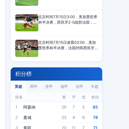
钟，恩佐撞倒安德森引发双方冲
突，第37和第42分钟，英格兰队安
德森、阿根廷队利马各自染黄，半
北京时间7月15日3:00，美加墨世界
场结束，两队0-0打平。第55分
杯半决赛，西班牙2-0战胜法国，晋
级决赛。这是足坛跨代两位超级巨
星姆巴佩与亚马尔的第11次直接交
手，姆巴佩9负2胜遭遇尴尬。姆巴
北京时间7月15日凌晨03:00，美加
佩VS亚马尔11次交
墨世界杯半决赛，法国对阵西班牙
的比赛在美国达拉斯进行。上半场
比赛，亚马尔造点，奥亚萨瓦尔点
射为西班牙首开纪录，萨利巴伤
退，库库雷利亚染黄，半场
积分榜
英超
西甲
意甲
德甲
法甲
中超
排名
胜
平
负
积分
1
阿森纳
26
7
5
85
2
曼城
23
9
6
78
3
曼联
20
11
7
71