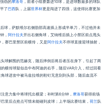
强劲的
摩洛哥
，前者小组赛轰进10球，是进球数最多的球队
平了
巴西
队，上届
世界杯
更是闯进了四强，这使得比赛更加
身后球，萨默维尔右侧肋部高速插上形成半单刀，不过他并未
分钟，
阿什拉夫
开出右侧角球，艾纳维后插上小禁区前点甩头
钟，赛巴里禁区前横传，又是
阿什拉夫
不停球直接迎球抽射，
跳头球解围的范赫克，随后摔倒后将后者压在身下，引起了两
侧的横传球疑似击中布阿迪的右手，随后VAR介入，经过回看
在角球进攻中被马兹拉维的鞋钉无意刮到头部，随后血流不
努注意力集中将球托出横梁；补时第6分钟，
摩洛哥
获得前场
赛巴里后点抢点可惜未能碰到皮球；上半场比赛结束，
荷兰
队