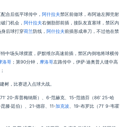
三配合后低平球传中，
阿什拉夫
禁区前做球，布阿迪左脚兜射
佳破门机会，
阿什拉夫
右侧肋部前插，接队友直塞球，禁区内
场身后球打穿
荷兰
防线，
阿什拉夫
前插形成单刀，不过他在禁
斯特中场头球摆渡，萨默维尔高速前插，禁区内倒地将球横传
摩洛哥
；第90分钟，
摩洛哥
左路传中，伊萨·迪奥普人缝中高
；
建树，比赛进入点球大战。
’ 20-库普梅纳斯）、6-范赫克、15-范德芬（86’ 25-哈
昆滕·廷伯）、21-德容、11-
加克波
、19-布罗比（71’ 9-韦霍