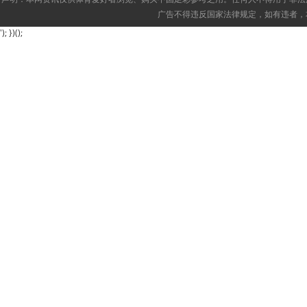
广告不得违反国家法律规定，如有违者，
'); })();