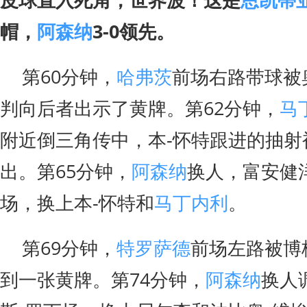
帽，
阿森纳
3-0领先。
第60分钟，
哈弗茨
前场右路带球被
判向后者出示了黄牌。第62分钟，
马
附近倒三角传中，本-怀特跟进的抽射
出。第65分钟，
阿森纳
换人，富安健
场，换上本-怀特和
马丁内利
。
第69分钟，
特罗萨德
前场左路被博
到一张黄牌。第74分钟，
阿森纳
换人