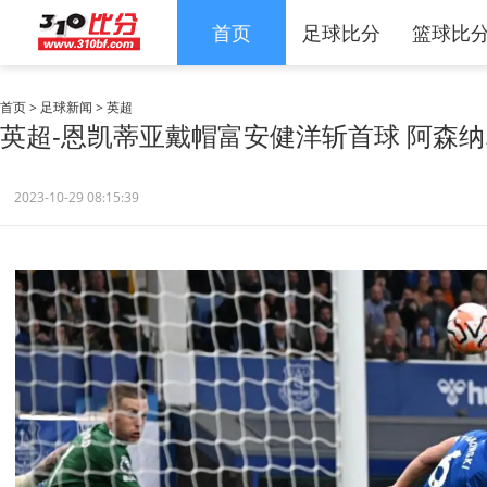
首页
足球比分
篮球比
首页
>
足球新闻
>
英超
英超-恩凯蒂亚戴帽富安健洋斩首球 阿森纳5
2023-10-29 08:15:39