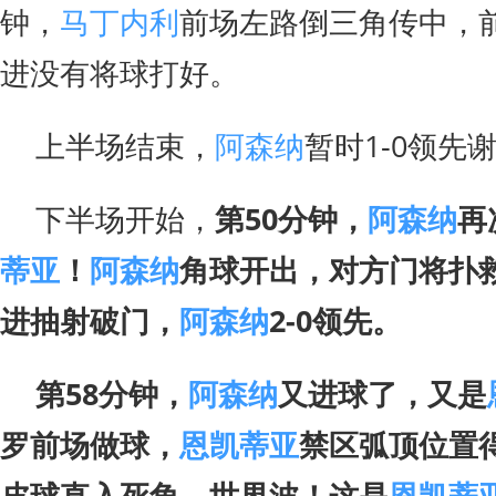
钟，
马丁内利
前场左路倒三角传中，
进没有将球打好。
上半场结束，
阿森纳
暂时1-0领先
下半场开始，
第50分钟，
阿森纳
再
蒂亚
！
阿森纳
角球开出，对方门将扑
进抽射破门，
阿森纳
2-0领先。
第58分钟，
阿森纳
又进球了，又是
罗前场做球，
恩凯蒂亚
禁区弧顶位置
皮球直入死角，世界波！这是
恩凯蒂