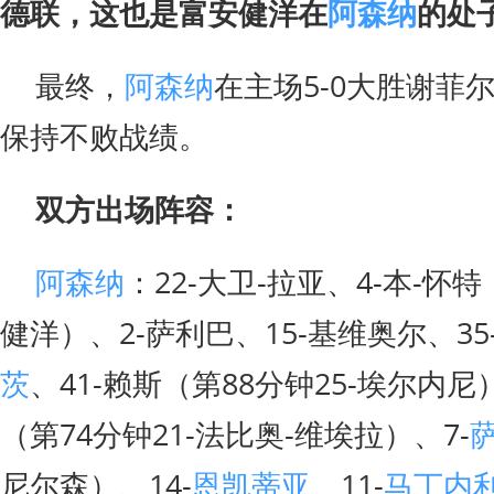
德联，这也是富安健洋在
阿森纳
的处
最终，
阿森纳
在主场5-0大胜谢菲
保持不败战绩。
双方出场阵容：
阿森纳
：22-大卫-拉亚、4-本-怀特
健洋）、2-萨利巴、15-基维奥尔、35
茨
、41-赖斯（第88分钟25-埃尔内尼
（第74分钟21-法比奥-维埃拉）、7-
尼尔森）、14-
恩凯蒂亚
、11-
马丁内