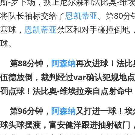
斯-罗下场，换上尼尔森和法比奥-维
将队长袖标交给了
恩凯蒂亚
。第80分
塞球，
恩凯蒂亚
禁区和对手碰撞倒地
球。
第88分钟，
阿森纳
再次进球！法比
伍德放倒，裁判经过var确认犯规地
罚点球！法比奥-维埃拉亲自点射命中
第96分钟，
阿森纳
又打进一球！埃
球头球摆渡，富安健洋跟进抽射破门