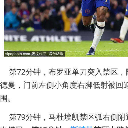
第72分钟，布罗亚单刀突入禁区，
德曼，门前左侧小角度右脚低射被回
围。
第79分钟，马杜埃凯禁区弧右侧附