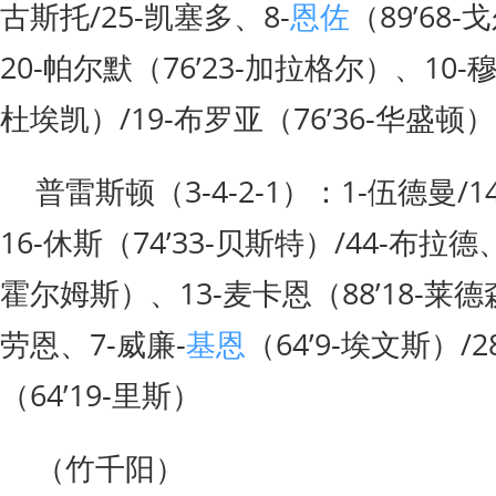
古斯托/25-凯塞多、8-
恩佐
（89’68-
20-帕尔默（76’23-加拉格尔）、10-穆
杜埃凯）/19-布罗亚（76’36-华盛顿）
普雷斯顿（3-4-2-1）：1-伍德曼/
16-休斯（74’33-贝斯特）/44-布拉德、
霍尔姆斯）、13-麦卡恩（88’18-莱德森
劳恩、7-威廉-
基恩
（64’9-埃文斯）/
（64’19-里斯）
（竹千阳）