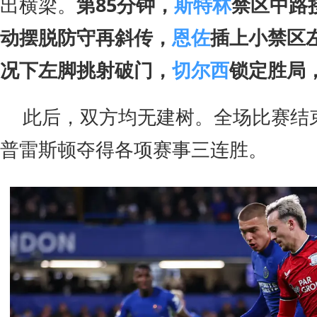
出横梁。
第85分钟，
斯特林
禁区中路
动摆脱防守再斜传，
恩佐
插上小禁区
况下左脚挑射破门，
切尔西
锁定胜局，
此后，双方均无建树。全场比赛结
普雷斯顿夺得各项赛事三连胜。