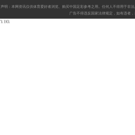
声明：本网资讯仅供体育爱好者浏览、购买中国足彩参考之用。任何人不得用于非法
广告不得违反国家法律规定，如有违者，
'); })();