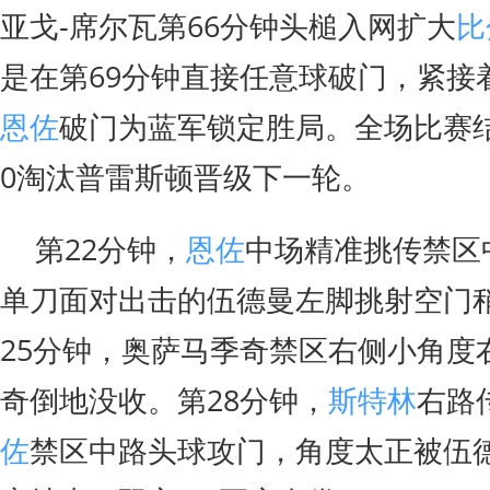
亚戈-席尔瓦第66分钟头槌入网扩大
比
是在第69分钟直接任意球破门，紧接
恩佐
破门为蓝军锁定胜局。全场比赛
0淘汰普雷斯顿晋级下一轮。
第22分钟，
恩佐
中场精准挑传禁区
单刀面对出击的伍德曼左脚挑射空门
25分钟，奥萨马季奇禁区右侧小角度
奇倒地没收。第28分钟，
斯特林
右路
佐
禁区中路头球攻门，角度太正被伍