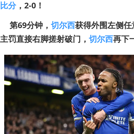
比分
，2-0！
第69分钟，
切尔西
获得外围左侧任
主罚直接右脚搓射破门，
切尔西
再下一