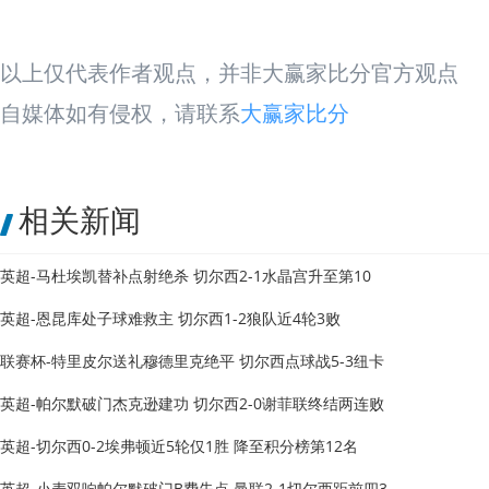
以上仅代表作者观点，并非大赢家比分官方观点
自媒体如有侵权，请联系
大赢家比分
相关新闻
英超-马杜埃凯替补点射绝杀 切尔西2-1水晶宫升至第10
英超-恩昆库处子球难救主 切尔西1-2狼队近4轮3败
联赛杯-特里皮尔送礼穆德里克绝平 切尔西点球战5-3纽卡
英超-帕尔默破门杰克逊建功 切尔西2-0谢菲联终结两连败
英超-切尔西0-2埃弗顿近5轮仅1胜 降至积分榜第12名
英超-小麦双响帕尔默破门B费失点 曼联2-1切尔西距前四3