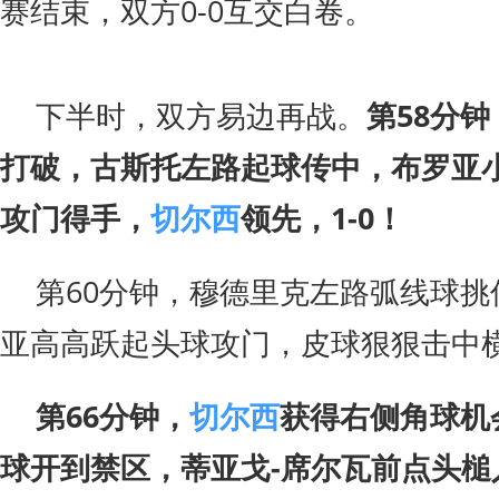
赛结束，双方0-0互交白卷。
下半时，双方易边再战。
第58分
打破，古斯托左路起球传中，布罗亚
攻门得手，
切尔西
领先，1-0！
第60分钟，穆德里克左路弧线球挑
亚高高跃起头球攻门，皮球狠狠击中
第66分钟，
切尔西
获得右侧角球机
球开到禁区，蒂亚戈-席尔瓦前点头槌