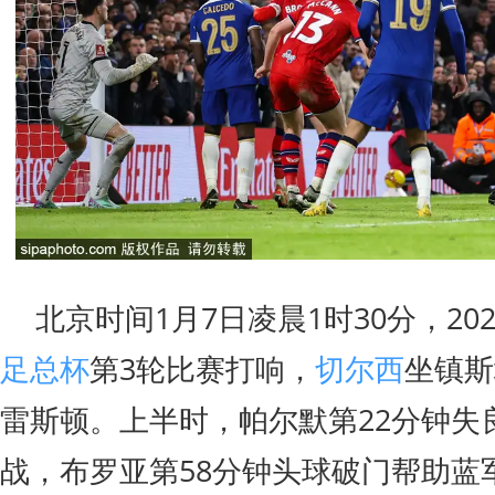
北京时间1月7日凌晨1时30分，2023
足总杯
第3轮比赛打响，
切尔西
坐镇斯
雷斯顿。上半时，帕尔默第22分钟失
战，布罗亚第58分钟头球破门帮助蓝