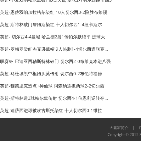
英超-恩佐双响加拉格尔染红 10人切尔西3-2险胜布莱顿
英超-斯特林破门詹姆斯染红 十人切尔西1-4纽卡斯尔
英超- 切尔西4-4曼城 哈兰德2射1传帕尔默绝平 进球大
英超-罗梅罗染红杰克逊戴帽 9人热刺1-4切尔西遭联赛首败
联赛杯-巴迪亚西勒斯特林破门 切尔西2-0布莱克本进八强
英超-马杜埃凯中框姆贝莫传射 切尔西0-2布伦特福德
英超-穆德里克造点+神仙球 阿森纳连扳两球2-2切尔西
英超-斯特林造3球帕尔默传射 切尔西4-1伯恩利逆转夺两连
英超-迪萨西进球被吹古斯托染红 十人切尔西0-1维拉
大赢家简介
|
Copyright © 2015 3