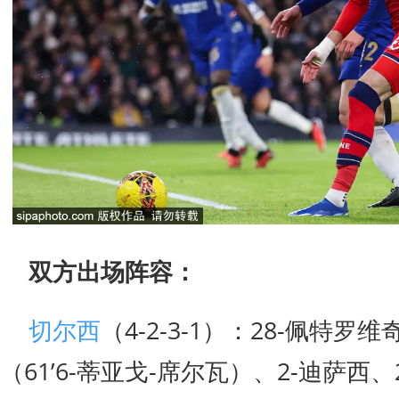
双方出场阵容：
切尔西
（4-2-3-1）：28-佩特罗
（61’6-蒂亚戈-席尔瓦）、2-迪萨西、