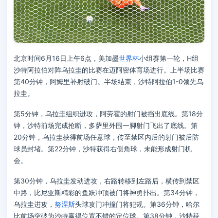
北京时间6月16日上午6点，美加墨
世界杯
小组赛第一轮，H组
沙特阿拉伯对阵乌拉圭的比赛在迈阿密体育场进行。上半场比赛
第40分钟，阿姆里补射破门。半场结束，沙特阿拉伯1-0领先乌
拉圭。
第5分钟，乌拉圭组织进攻，阿劳霍的射门被挡出底线。第18分
钟，沙特前场完成抢断，多萨里外围一脚射门飞出了底线。第
20分钟，乌拉圭获得前场任意球，传至禁区内后的射门被后防
球员封堵。第22分钟，沙特获得右侧角球，未能形成射门机
会。
第30分钟，乌拉圭发动进攻，右路转移到左路后，横传到禁区
中路，比尼亚斯精彩的鱼跃冲顶被门将神勇扑出。第34分钟，
乌拉圭进攻，
努涅斯
头球攻门冲撞门将犯规。第36分钟，哈尔
比前场突破为沙特赢得位置不错的定位球。第38分钟，沙特获