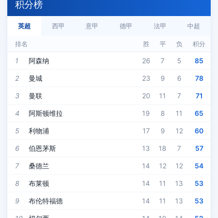
积分榜
英超
西甲
意甲
德甲
法甲
中超
排名
胜
平
负
积分
1
阿森纳
26
7
5
85
2
曼城
23
9
6
78
3
曼联
20
11
7
71
4
阿斯顿维拉
19
8
11
65
5
利物浦
17
9
12
60
6
伯恩茅斯
13
18
7
57
7
桑德兰
14
12
12
54
8
布莱顿
14
11
13
53
9
布伦特福德
14
11
13
53