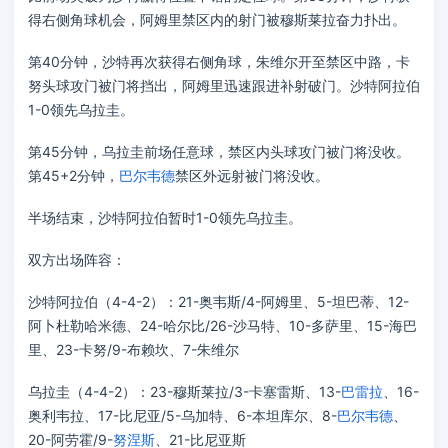
得右侧角球机会，阿姆里禁区内的射门被穆斯莱拉奋力扑出。
第40分钟，沙特再次获得右侧角球，朱维尔开至禁区中路，卡
努头球攻门被门将挡出，阿姆里迅速跟进补射破门。沙特阿拉伯
1-0领先乌拉圭。
第45分钟，乌拉圭前场任意球，禁区内头球攻门被门将没收。
第45+2分钟，
巴尔韦德
禁区外远射被门将没收。
半场结束，沙特阿拉伯暂时1-0领先乌拉圭。
双方出场阵容：
沙特阿拉伯（4-4-2）：21-奥韦斯/4-阿姆里、5-坦巴蒂、12-
阿卜杜勒哈米德、24-哈尔比/26-沙马特、10-多萨里、15-海巴
里、23-卡努/9-布赖坎、7-朱维尔
乌拉圭（4-4-2）：23-穆斯莱拉/3-卡塞雷斯、13-
巴雷拉
、16-
奥利韦拉、17-比尼亚/5-乌加特、6-本坦库尔、8-
巴尔韦德
、
20-阿劳霍/9-
努涅斯
、21-比尼亚斯