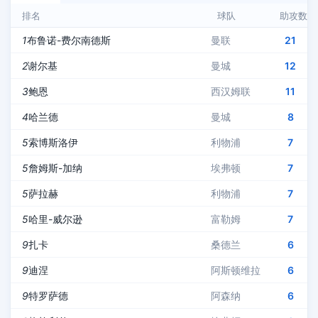
排名
球队
助攻数
1
布鲁诺-费尔南德斯
曼联
21
2
谢尔基
曼城
12
3
鲍恩
西汉姆联
11
4
哈兰德
曼城
8
5
索博斯洛伊
利物浦
7
5
詹姆斯-加纳
埃弗顿
7
5
萨拉赫
利物浦
7
5
哈里-威尔逊
富勒姆
7
9
扎卡
桑德兰
6
9
迪涅
阿斯顿维拉
6
9
特罗萨德
阿森纳
6