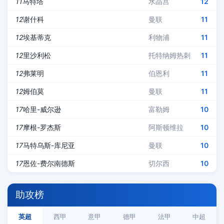
11
马特塔
水晶宫
12
12
谢什科
曼联
11
12
埃基蒂克
利物浦
11
12
里沙利松
托特纳姆热刺
11
12
弗莱明
伯恩利
11
12
姆伯莫
曼联
11
17
哈里-威尔逊
富勒姆
10
17
摩根-罗杰斯
阿斯顿维拉
10
17
马特乌斯-库尼亚
曼联
10
17
恩佐-费尔南德斯
切尔西
10
助攻榜
英超
西甲
意甲
德甲
法甲
中超