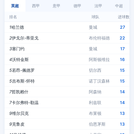
英超
西甲
意甲
德甲
法甲
中超
排名
球队
进球数
1
哈兰德
曼城
27
2
伊戈尔-蒂亚戈
布伦特福德
22
3
塞门约
曼城
17
4
沃特金斯
阿斯顿维拉
16
5
若昂-佩德罗
切尔西
15
5
吉布斯-怀特
诺丁汉森林
15
7
哲凯赖什
阿森纳
14
7
卡尔弗特-勒温
利兹联
14
9
维尔贝克
布莱顿
13
9
克鲁皮
伯恩茅斯
13