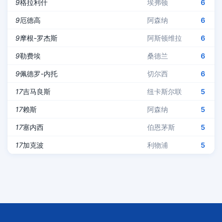
9
格拉利什
埃弗顿
6
9
厄德高
阿森纳
6
9
摩根-罗杰斯
阿斯顿维拉
6
9
勒费埃
桑德兰
6
9
佩德罗-内托
切尔西
6
17
吉马良斯
纽卡斯尔联
5
17
赖斯
阿森纳
5
17
塞内西
伯恩茅斯
5
17
加克波
利物浦
5