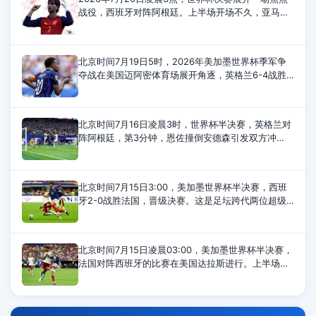
战役，西班牙对阵阿根廷。上半场开场不久，亚马尔
射门被封堵。奥亚萨瓦尔射门太正，被大马丁扑住。
下半场，恩佐最后时刻拿到第二张黄牌
北京时间7月19日5时，2026年美加墨世界杯季军争
夺战在美国迈阿密体育场展开角逐，英格兰6-4战胜
法国，夺得世界杯季军。上半场，赖斯传射建功，孔
萨头槌破门，萨卡打进2球，英格兰4-0领先；
北京时间7月16日凌晨3时，世界杯半决赛，英格兰对
阵阿根廷，第3分钟，恩佐撞倒安德森引发双方冲
突，第37和第42分钟，英格兰队安德森、阿根廷队利
马各自染黄，半场结束，两队0-0打平。第55分
北京时间7月15日3:00，美加墨世界杯半决赛，西班
牙2-0战胜法国，晋级决赛。这是足坛跨代两位超级
巨星姆巴佩与亚马尔的第11次直接交手，姆巴佩9负2
胜遭遇尴尬。姆巴佩VS亚马尔11次交
北京时间7月15日凌晨03:00，美加墨世界杯半决赛，
法国对阵西班牙的比赛在美国达拉斯进行。上半场比
赛，亚马尔造点，奥亚萨瓦尔点射为西班牙首开纪
录，萨利巴伤退，库库雷利亚染黄，半场