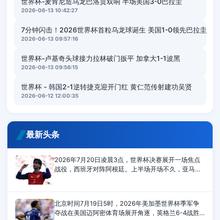
世界杯-麦肯尼造乌龙巴洛贡双响 半场美国3-0巴拉圭
2026-06-13 10:42:27
7分钟闪击！2026世界杯首粒乌龙球诞生 美国1-0领先巴拉圭
2026-06-13 09:57:16
世界杯-卢基奇头球接力拉林破门扳平 加拿大1-1波黑
2026-06-13 09:56:15
世界杯 - 韩国2-1逆转捷克迎开门红 黄仁范传射建功吴贤
2026-06-12 12:00:35
最新头条
2026年7月20日凌晨3点，世界杯决赛展开一场焦点
战役，西班牙对阵阿根廷。上半场开场不久，亚马尔
射门被封堵。奥亚萨瓦尔射门太正，被大马丁扑住。
下半场，恩佐最后时刻拿到第二张黄牌
北京时间7月19日5时，2026年美加墨世界杯季军争
夺战在美国迈阿密体育场展开角逐，英格兰6-4战胜