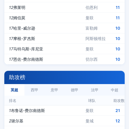
12
弗莱明
伯恩利
11
12
姆伯莫
曼联
11
17
哈里-威尔逊
富勒姆
10
17
摩根-罗杰斯
阿斯顿维拉
10
17
马特乌斯-库尼亚
曼联
10
17
恩佐-费尔南德斯
切尔西
10
助攻榜
英超
西甲
意甲
德甲
法甲
中超
排名
球队
助攻数
1
布鲁诺-费尔南德斯
曼联
21
2
谢尔基
曼城
12