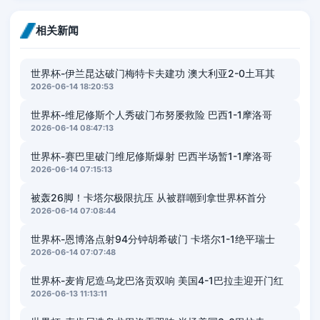
相关新闻
世界杯-伊兰昆达破门梅特卡夫建功 澳大利亚2-0土耳其
2026-06-14 18:20:53
世界杯-维尼修斯个人秀破门布努屡救险 巴西1-1摩洛哥
2026-06-14 08:47:13
世界杯-赛巴里破门维尼修斯爆射 巴西半场暂1-1摩洛哥
2026-06-14 07:15:13
被轰26脚！卡塔尔极限抗压 从被群嘲到拿世界杯首分
2026-06-14 07:08:44
世界杯-恩博洛点射94分钟胡希破门 卡塔尔1-1绝平瑞士
2026-06-14 07:07:48
世界杯-麦肯尼造乌龙巴洛贡双响 美国4-1巴拉圭迎开门红
2026-06-13 11:13:11