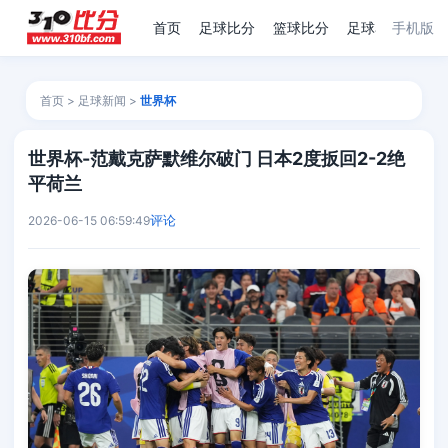
首页
足球比分
篮球比分
足球赛程
手机版
足
首页
>
足球新闻
>
世界杯
世界杯-范戴克萨默维尔破门 日本2度扳回2-2绝
平荷兰
评论
2026-06-15 06:59:49