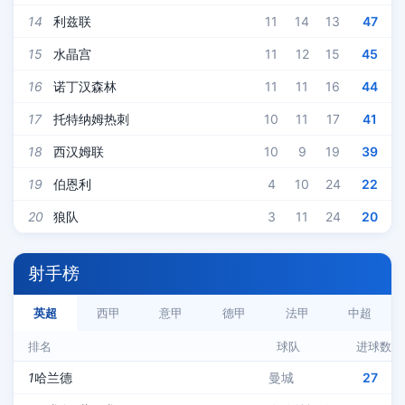
14
利兹联
11
14
13
47
15
水晶宫
11
12
15
45
16
诺丁汉森林
11
11
16
44
17
托特纳姆热刺
10
11
17
41
18
西汉姆联
10
9
19
39
19
伯恩利
4
10
24
22
20
狼队
3
11
24
20
射手榜
英超
西甲
意甲
德甲
法甲
中超
排名
球队
进球数
1
哈兰德
曼城
27