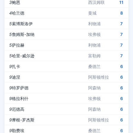
3
鲍恩
西汉姆联
11
4
哈兰德
曼城
8
5
索博斯洛伊
利物浦
7
5
詹姆斯-加纳
埃弗顿
7
5
萨拉赫
利物浦
7
5
哈里-威尔逊
富勒姆
7
9
扎卡
桑德兰
6
9
迪涅
阿斯顿维拉
6
9
特罗萨德
阿森纳
6
9
格拉利什
埃弗顿
6
9
厄德高
阿森纳
6
9
摩根-罗杰斯
阿斯顿维拉
6
9
勒费埃
桑德兰
6