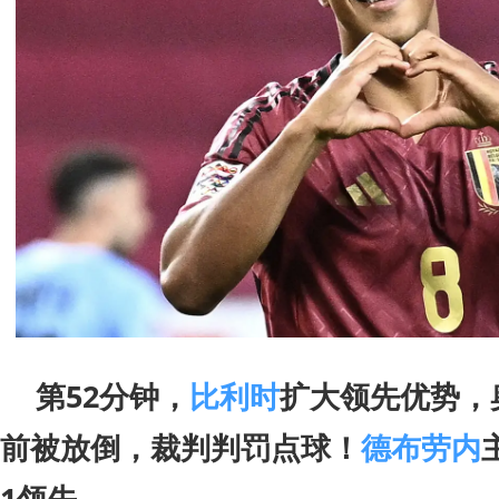
第52分钟，
比利时
扩大领先优势，
前被放倒，裁判判罚点球！
德布劳内
1领先。