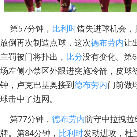
第57分钟，
比利时
错失进球机会，
放倒再次制造点球，这次
德布劳内
让
主罚被门将扑出，
比分
没有变化。第6
场左侧小禁区外跟进突施冷箭，皮球被
钟，卢克巴基奥接到
德布劳内
门前做
球击中了边网。
第77分钟，
德布劳内
防守中拉拽拉
牌。第84分钟，
比利时
发动进攻，杜