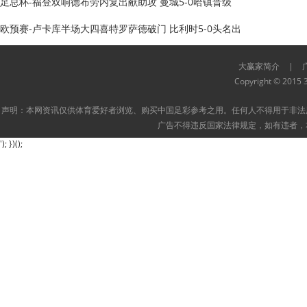
足总杯-福登双响德布劳内复出献助攻 曼城5-0哈镇晋级
欧预赛-卢卡库半场大四喜特罗萨德破门 比利时5-0头名出
大赢家简介
|
Copyright © 2015 3
声明：本网资讯仅供体育爱好者浏览、购买中国足彩参考之用。任何人不得用于非法
广告不得违反国家法律规定，如有违者，
'); })();