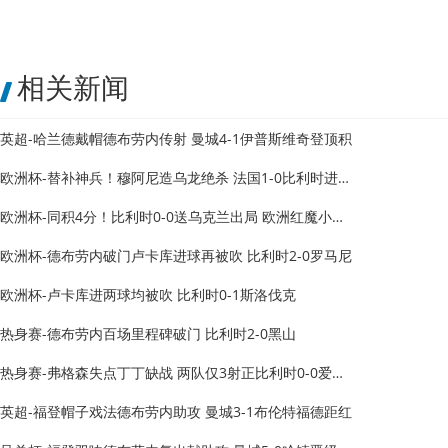
相关新闻
英超-哈兰德戴帽德布劳内传射 曼城4-1伊普斯维奇登顶积
欧洲杯-替补神兵！穆阿尼造乌龙绝杀 法国1-0比利时进8强
欧洲杯-同积4分！比利时0-0送乌克兰出局 欧洲红魔小组第二
欧洲杯-德布劳内破门卢卡库进球再被吹 比利时2-0罗马尼
欧洲杯-卢卡库进两球均被吹 比利时0-1斯洛伐克
热身赛-德布劳内百场里程碑破门 比利时2-0黑山
热身赛-弗格森失点丁丁缺战 两队仅3射正比利时0-0爱尔兰
英超-福登帽子戏法德布劳内助攻 曼城3-1布伦特福德距红