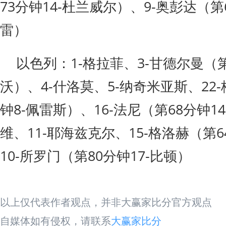
73分钟14-杜兰威尔）、9-奥彭达（第
雷）
以色列：1-格拉菲、3-甘德尔曼（第
沃）、4-什洛莫、5-纳奇米亚斯、22
钟8-佩雷斯）、16-法尼（第68分钟1
维、11-耶海兹克尔、15-格洛赫（第6
10-所罗门（第80分钟17-比顿）
以上仅代表作者观点，并非大赢家比分官方观点
自媒体如有侵权，请联系
大赢家比分