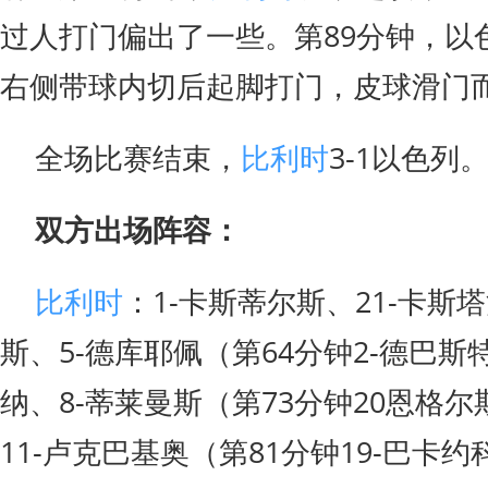
过人打门偏出了一些。第89分钟，以
右侧带球内切后起脚打门，皮球滑门
全场比赛结束，
比利时
3-1以色列
双方出场阵容：
比利时
：1-卡斯蒂尔斯、21-卡斯塔
斯、5-德库耶佩（第64分钟2-德巴斯
纳、8-蒂莱曼斯（第73分钟20恩格尔
11-卢克巴基奥（第81分钟19-巴卡约