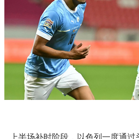
上半场补时阶段，以色列一度通过