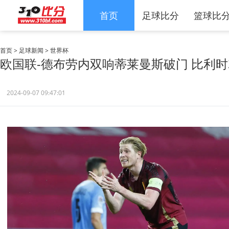
首页
足球比分
篮球比
首页
>
足球新闻
>
世界杯
欧国联-德布劳内双响蒂莱曼斯破门 比利时3
2024-09-07 09:47:01