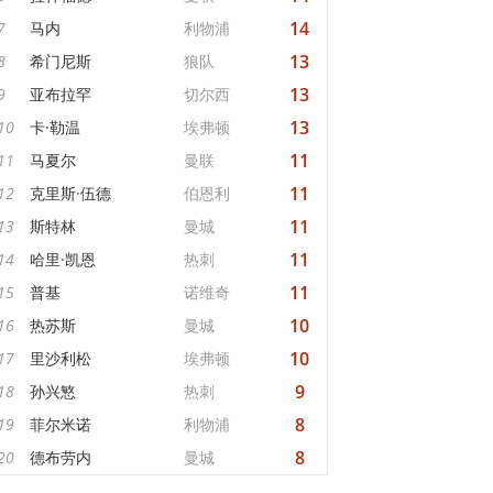
14
7
马内
利物浦
13
8
希门尼斯
狼队
13
9
亚布拉罕
切尔西
13
10
卡·勒温
埃弗顿
11
11
马夏尔
曼联
11
12
克里斯·伍德
伯恩利
11
13
斯特林
曼城
11
14
哈里·凯恩
热刺
11
15
普基
诺维奇
10
16
热苏斯
曼城
10
17
里沙利松
埃弗顿
9
18
孙兴慜
热刺
8
19
菲尔米诺
利物浦
8
20
德布劳内
曼城