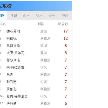
助攻榜
英超
澳超
西甲
德甲
意甲
中超
排名
球队
助攻数
17
1
德布劳内
曼城
12
2
阿诺德
利物浦
8
3
马赫雷斯
曼城
8
4
大卫·席尔瓦
曼城
7
5
菲尔米诺
利物浦
7
6
阿·特拉奥雷
狼队
7
7
马内
利物浦
7
8
孙兴慜
热刺
7
9
罗伯逊
利物浦
7
10
若奥·穆蒂尼奥
狼队
6
11
萨拉赫
利物浦