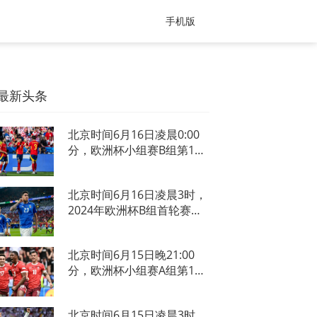
手机版
最新头条
北京时间6月16日凌晨0:00
分，欧洲杯小组赛B组第1
轮，西班牙对阵克罗地亚。
上半场比赛，西班牙3分钟
北京时间6月16日凌晨3时，
内连入两球，法比安-鲁伊斯
2024年欧洲杯B组首轮赛事
传射建功，莫拉塔破门，补
打响，卫冕冠军意大利在威
时阶段卡瓦哈尔再入一球，
斯特法伦球场迎战阿尔巴尼
半场西班
北京时间6月15日晚21:00
亚。上半场，阿尔巴尼亚取
分，欧洲杯小组赛A组第1
得梦幻开局，开场仅仅23秒
轮，匈牙利对阵瑞士。上半
巴贾拉米利用迪马尔科在己
场比赛，埃比舍尔助攻杜阿
北京时间6月15日凌晨3时，