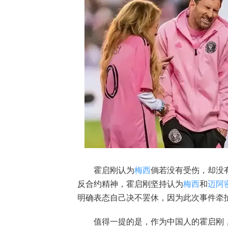
霍启刚认为
梅西
倘若没有受伤，却没
反合约精神，霍启刚坚持认为
梅西
和
迈阿
明确表态自己决不罢休，因为此次事件牵
值得一提的是，作为中国人的霍启刚