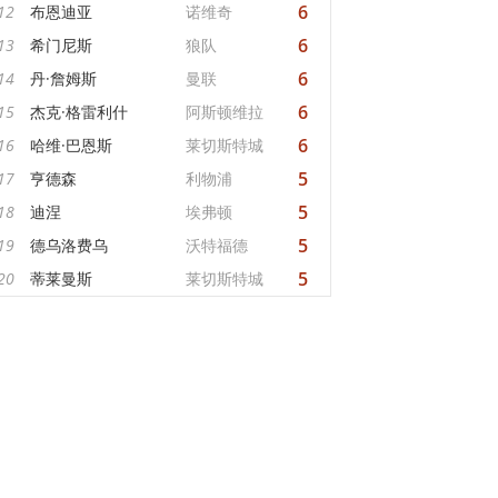
6
12
布恩迪亚
诺维奇
6
13
希门尼斯
狼队
6
14
丹·詹姆斯
曼联
6
15
杰克·格雷利什
阿斯顿维拉
6
16
哈维·巴恩斯
莱切斯特城
5
17
亨德森
利物浦
5
18
迪涅
埃弗顿
5
19
德乌洛费乌
沃特福德
5
20
蒂莱曼斯
莱切斯特城