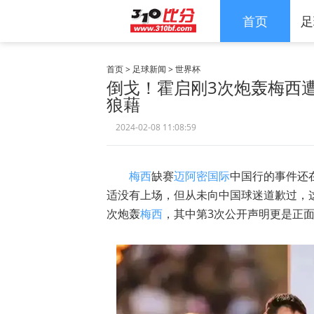
首页
足
首页
>
足球新闻
>
世界杯
倒戈！霍启刚3次炮轰梅西
狼藉
2024-02-08 11:08:59
梅西
缺赛
迈阿密国际
中国行的事件还
适没有上场，但从未向中国球迷道歉过，
次炮轰
梅西
，其中第3次公开声明更是正