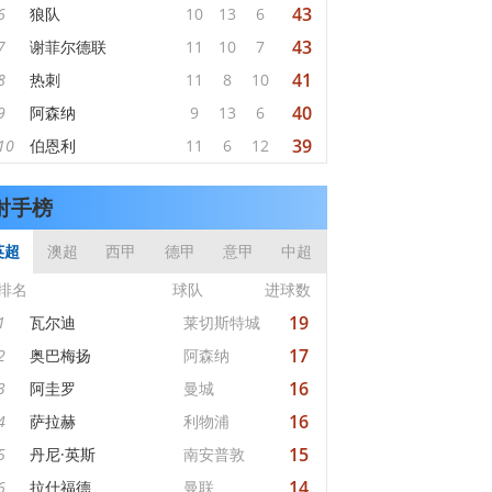
43
6
狼队
10
13
6
43
7
谢菲尔德联
11
10
7
41
8
热刺
11
8
10
40
9
阿森纳
9
13
6
39
10
伯恩利
11
6
12
射手榜
英超
澳超
西甲
德甲
意甲
中超
排名
球队
进球数
19
1
瓦尔迪
莱切斯特城
17
2
奥巴梅扬
阿森纳
16
3
阿圭罗
曼城
16
4
萨拉赫
利物浦
15
5
丹尼·英斯
南安普敦
14
6
拉什福德
曼联