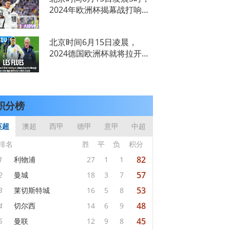
破门，随后自己进球扩大领
2024年欧洲杯揭幕战打响，
先优势，半场瑞士2-0领先
A组首轮，东道主德国对阵
匈牙利；下半场，索博斯洛
苏格兰。第10分钟，维尔茨
伊助攻瓦尔
北京时间6月15日凌晨，
弧顶劲射首开纪录，第18分
2024德国欧洲杯就将拉开大
钟，哈弗茨助攻穆西亚拉扩
幕。在首个比赛日中，东道
大比分，第42分钟，苏格兰
主德国队将在慕尼黑安联球
球员波蒂
场迎来揭幕战，对手是苏格
兰队。以下是今日的欧洲杯
积分榜
早报。纳帅：德国能全员出
战，
英超
澳超
西甲
德甲
意甲
中超
排名
胜
平
负
积分
82
1
利物浦
27
1
1
57
2
曼城
18
3
7
53
3
莱切斯特城
16
5
8
48
4
切尔西
14
6
9
45
5
曼联
12
9
8