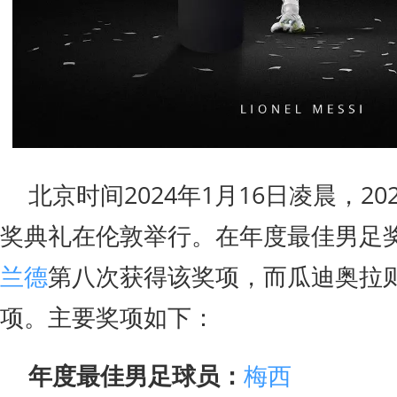
北京时间2024年1月16日凌晨，202
奖典礼在伦敦举行。在年度最佳男足
兰德
第八次获得该奖项，而瓜迪奥拉
项。主要奖项如下：
年度最佳男足球员：
梅西