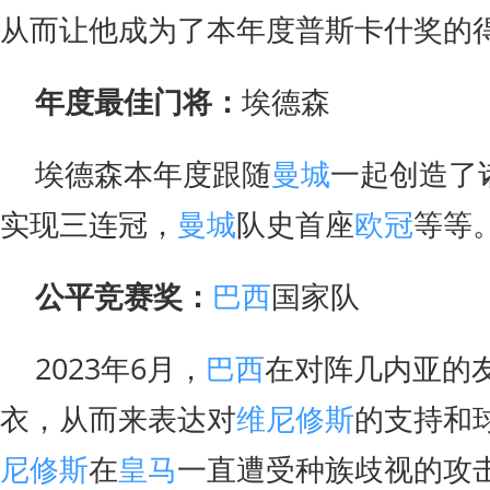
从而让他成为了本年度普斯卡什奖的
年度最佳门将：
埃德森
埃德森本年度跟随
曼城
一起创造了
实现三连冠，
曼城
队史首座
欧冠
等等
公平竞赛奖：
巴西
国家队
2023年6月，
巴西
在对阵几内亚的
衣，从而来表达对
维尼修斯
的支持和
尼修斯
在
皇马
一直遭受种族歧视的攻