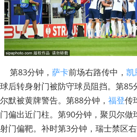
第83分钟，
萨卡
前场右路传中，
凯
球后转身射门被防守球员阻挡。第85
尔默被黄牌警告。第88分钟，
福登
传
门偏出近门柱。第90分钟，聚贝尔做
射门偏靶。补时第3分钟，瑞士禁区