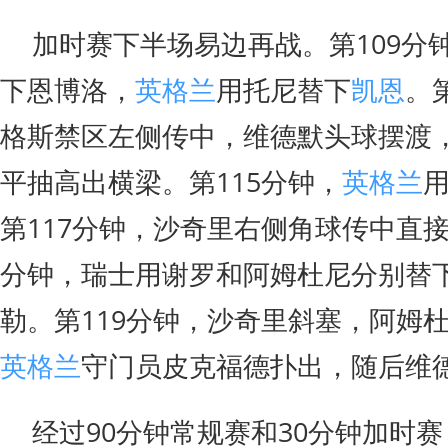
加时赛下半场易边再战。第109分
下恩博洛，
英格兰
用托尼替下
凯恩
。
格斯禁区左侧传中，维德默头球摆渡
平抽高出横梁。第115分钟，
英格兰
第117分钟，沙奇里右侧角球传中直接
分钟，瑞士用谢罗和阿姆杜尼分别替
勒。第119分钟，沙奇里斜塞，阿姆
英格兰
守门员皮克福德扑出，随后维
经过90分钟常规赛和30分钟加时赛