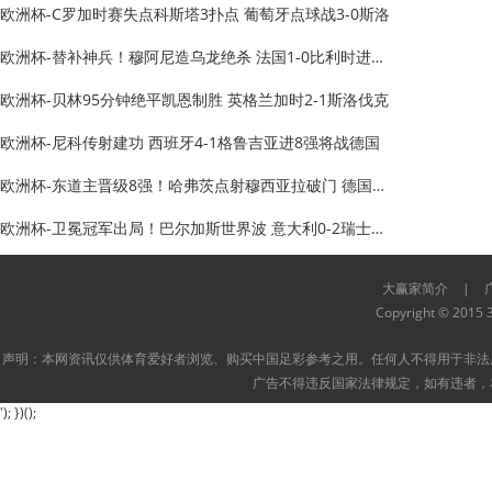
欧洲杯-C罗加时赛失点科斯塔3扑点 葡萄牙点球战3-0斯洛
欧洲杯-替补神兵！穆阿尼造乌龙绝杀 法国1-0比利时进8强
欧洲杯-贝林95分钟绝平凯恩制胜 英格兰加时2-1斯洛伐克
欧洲杯-尼科传射建功 西班牙4-1格鲁吉亚进8强将战德国
欧洲杯-东道主晋级8强！哈弗茨点射穆西亚拉破门 德国2-0丹
欧洲杯-卫冕冠军出局！巴尔加斯世界波 意大利0-2瑞士无缘8
大赢家简介
|
Copyright © 2015 3
声明：本网资讯仅供体育爱好者浏览、购买中国足彩参考之用。任何人不得用于非法
广告不得违反国家法律规定，如有违者，
'); })();