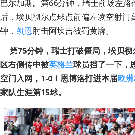
巴尔加斯。第66分钟，瑞士前场左路
后，埃贝彻尔点球点前偏左凌空射门高
钟，
凯恩
肘击阿坎吉被罚黄牌。
第75分钟，瑞士打破僵局，埃贝彻
区右侧传中被
英格兰
球员挡了一下，
空门入网，1-0！恩博洛打进本届
欧洲
家队生涯第15球。