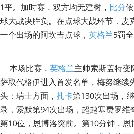
1平。加时赛，双方均无建树，
比分
依
球大战决胜负。在点球大战环节，皮
一个出场的阿坎吉点球，
英格兰
5罚
本场比赛，
英格兰
主帅索斯盖特变
萨取代格伊进入首发名单，梅努继续
头；瑞士方面，
扎卡
第130次出场，
录，索默第94次出场，超越塞费罗维
第10位，恩博洛突前。第10分钟，