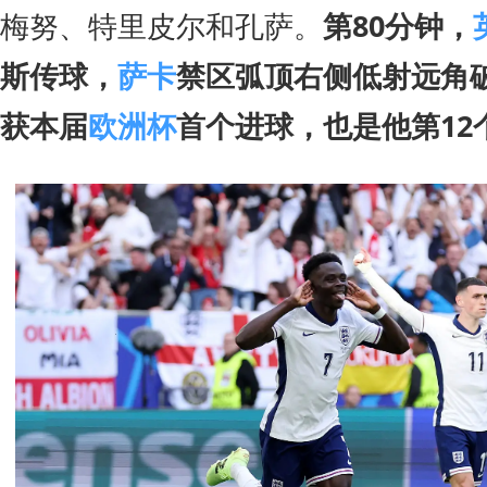
梅努、特里皮尔和孔萨。
第80分钟，
斯传球，
萨卡
禁区弧顶右侧低射远角破
获本届
欧洲杯
首个进球，也是他第12