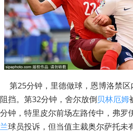
第25分钟，里德做球，恩博洛禁区
阻挡。第32分钟，舍尔放倒
贝林厄姆
分钟，特里皮尔前场左路传中，弗罗
兰
球员投诉，但当值主裁奥尔萨托未有