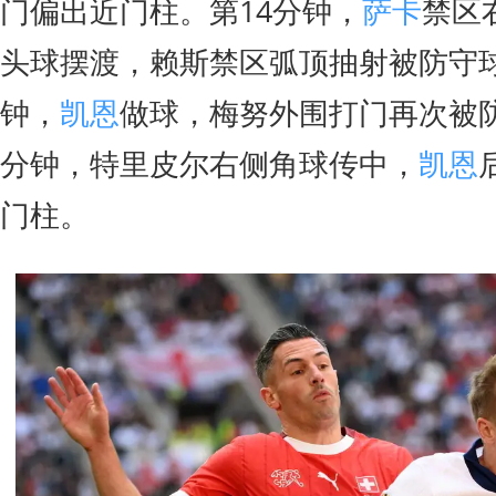
门偏出近门柱。第14分钟，
萨卡
禁区
头球摆渡，赖斯禁区弧顶抽射被防守球
钟，
凯恩
做球，梅努外围打门再次被防
分钟，特里皮尔右侧角球传中，
凯恩
门柱。