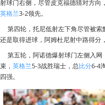
射球门右侧，尽管皮克福德猜对方向
英格兰
3-2领先。
第四轮，托尼低射左下角尽管被索
还是取得进球，阿姆杜尼射中路得分
第五轮，阿诺德爆射球门左侧入网
束，
英格兰
5-3战胜瑞士，总
比分
6-
四强。