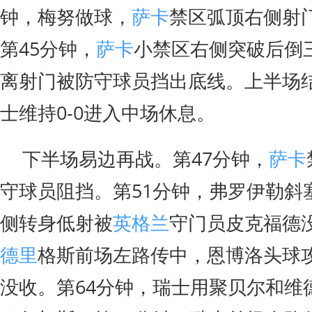
钟，梅努做球，
萨卡
禁区弧顶右侧射
第45分钟，
萨卡
小禁区右侧突破后倒
离射门被防守球员挡出底线。上半场
士维持0-0进入中场休息。
下半场易边再战。第47分钟，
萨卡
守球员阻挡。第51分钟，弗罗伊勒斜
侧转身低射被
英格兰
守门员皮克福德没
德里
格斯前场左路传中，恩博洛头球
没收。第64分钟，瑞士用聚贝尔和维