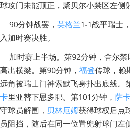
球攻门未能顶正，聚贝尔小禁区左侧
90分钟战罢，
英格兰
1-1战平瑞
入加时赛决胜。
加时赛上半场。第92分钟，舍尔禁
高出横梁。第90分钟，
福登
传球，赖
远角被瑞士门神索默飞身扑出底线。第
卡
里亚替下恩多耶。第101分钟，
萨
守球员解围，
贝林厄姆
获得球权后点
员阻挡，随后在同一位置兜射球门左