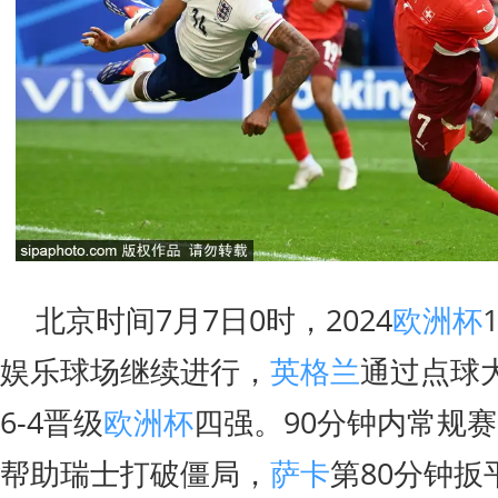
北京时间7月7日0时，2024
欧洲杯
娱乐球场继续进行，
英格兰
通过点球
6-4晋级
欧洲杯
四强。90分钟内常规赛
帮助瑞士打破僵局，
萨卡
第80分钟扳