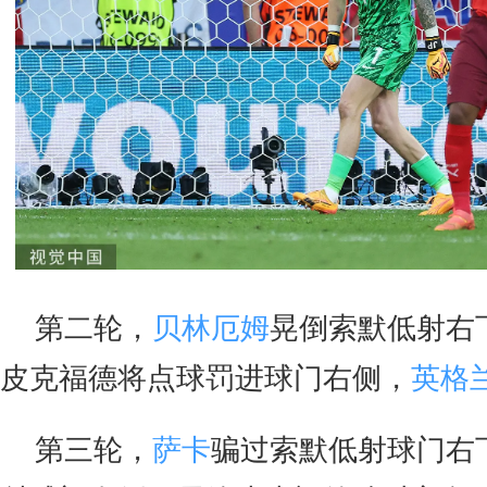
第二轮，
贝林厄姆
晃倒索默低射右
皮克福德将点球罚进球门右侧，
英格
第三轮，
萨卡
骗过索默低射球门右