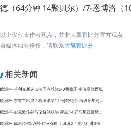
德（64分钟 14聚贝尔）/7-恩博洛（1
以上仅代表作者观点，并非大赢家比分官方观点
自媒体如有侵权，请联系
大赢家比分
相关新闻
欧洲杯-菲利克斯失点法国点球战5-3葡萄牙 半决赛战西班
欧洲杯-东道主出局！梅里诺第119分钟绝杀 西班牙加时2-1德
欧洲杯-加克波传射马伦替补双响 荷兰3-0罗马尼亚晋级8强
欧洲杯-德米拉尔57秒闪击+双响 土耳其2-1奥地利进8强