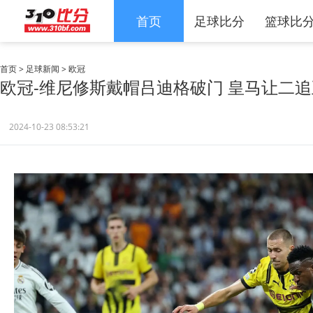
首页
足球比分
篮球比
首页
>
足球新闻
>
欧冠
欧冠-维尼修斯戴帽吕迪格破门 皇马让二追五
2024-10-23 08:53:21