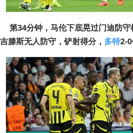
第34分钟，马伦下底晃过门迪防守
吉滕斯无人防守，铲射得分，
多特
2-