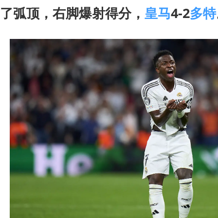
了弧顶，右脚爆射得分，
皇马
4-2
多特