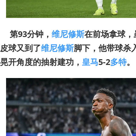
第93分钟，
维尼修斯
在前场拿球，
皮球又到了
维尼修斯
脚下，他带球杀
晃开角度的抽射建功，
皇马
5-2
多特
。