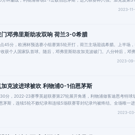
2023-11
门邓弗里斯助攻双响 荷兰3-0希腊
2点45分，欧洲杯预选赛小组赛第5轮开打，荷兰主场迎战希腊。上半场，
射收获个人国家队首球。随后，邓弗里斯助攻加克波破门。八分钟后，邓
2023-09
加克波进球被吹 利物浦0-1伯恩茅斯
时30分，2022-23赛季英超联赛第27轮展开角逐，利物浦做客迪恩考特球
伯恩茅斯，连续5轮不败纪录和连续5场联赛零封纪录均被终结。全场唯一进
2023-03