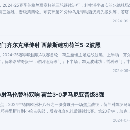
，2024-25赛季英格兰联赛杯第三轮继续进行，利物浦坐镇安菲尔德球场5
赛三连胜，晋级第四轮。夸安萨第21分钟乌龙球助西汉姆先拔头筹，若塔
2024-09
破门齐尔克泽传射 西蒙斯建功荷兰5-2波黑
5，2024-25赛季欧国联A联赛首轮，荷兰坐镇主场迎战波黑。上半场，齐
球，德米洛维奇扳平，赖因德斯破门；下半场，加克波建功，哲科破门，
2024-09
射马伦替补双响 荷兰3-0罗马尼亚晋级8强
0点，2024年德国欧洲杯八分之一决赛展开一场焦点战役，荷兰对阵罗马
邓弗里斯打到小哈吉头部，后者流血包扎后继续比赛。第20分钟，加克
2024-07