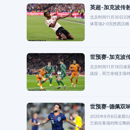
英超-加克波传
北京时间11月30日2
体育场2-0完胜西汉
世预赛-加克波
北京时间11月18日凌
战役，荷兰坐镇主场
世预赛-德佩双响
2025年9月8日凌
兰前往客场对阵立陶
解围