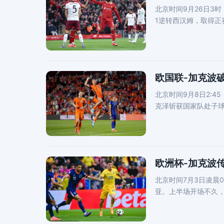
北京时间9月26日3时
1逆转西汉姆，取得正
24
欧国联-加克波
北京时间9月8日2:4
克泽斩获国家队处子
斯特和西蒙
欧洲杯-加克波传
北京时间7月3日凌晨
亚。上半场开场不久，
内