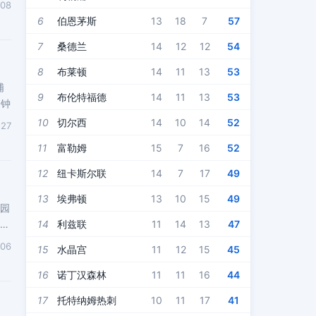
-08
6
伯恩茅斯
13
18
7
57
7
桑德兰
14
12
12
54
8
布莱顿
14
11
13
53
浦
9
布伦特福德
14
11
13
53
分钟
10
切尔西
14
10
14
52
-27
11
富勒姆
15
7
16
52
12
纽卡斯尔联
14
7
17
49
13
埃弗顿
13
10
15
49
公园
联赛
14
利兹联
11
14
13
47
-06
15
水晶宫
11
12
15
45
16
诺丁汉森林
11
11
16
44
17
托特纳姆热刺
10
11
17
41