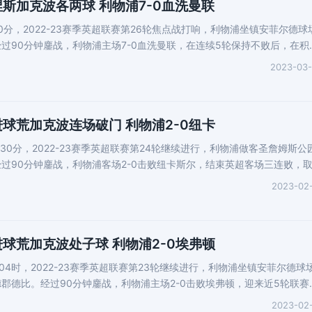
斯加克波各两球 利物浦7-0血洗曼联
0分，2022-23赛季英超联赛第26轮焦点战打响，利物浦坐镇安菲尔德球
过90分钟鏖战，利物浦主场7-0血洗曼联，在连续5轮保持不败后，在积
2023-03
球荒加克波连场破门 利物浦2-0纽卡
时30分，2022-23赛季英超联赛第24轮继续进行，利物浦做客圣詹姆斯公
过90分钟鏖战，利物浦客场2-0击败纽卡斯尔，结束英超客场三连败，
2023-02
球荒加克波处子球 利物浦2-0埃弗顿
04时，2022-23赛季英超联赛第23轮继续进行，利物浦坐镇安菲尔德球
郡德比。经过90分钟鏖战，利物浦主场2-0击败埃弗顿，迎来近5轮联赛
2023-02