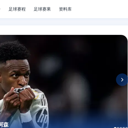
分
足球赛程
足球赛果
资料库
阿森