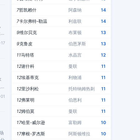
7
哲凯赖什
阿森纳
14
7
卡尔弗特-勒温
利兹联
14
，
9
维尔贝克
布莱顿
13
最后
-17
9
克鲁皮
伯恩茅斯
13
11
马特塔
水晶宫
12
12
谢什科
曼联
11
12
埃基蒂克
利物浦
11
尔
组第
12
里沙利松
托特纳姆热刺
11
-01
12
弗莱明
伯恩利
11
12
姆伯莫
曼联
11
17
哈里-威尔逊
富勒姆
10
球场
17
摩根-罗杰斯
阿斯顿维拉
10
1分