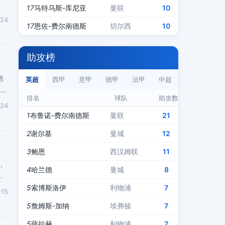
17
马特乌斯-库尼亚
曼联
10
-24
17
恩佐-费尔南德斯
切尔西
10
助攻榜
德
英超
西甲
意甲
德甲
法甲
中超
弑杀
排名
球队
助攻数
-24
1
布鲁诺-费尔南德斯
曼联
21
2
谢尔基
曼城
12
3
鲍恩
西汉姆联
11
，
4
哈兰德
曼城
8
分
5
索博斯洛伊
利物浦
7
-15
5
詹姆斯-加纳
埃弗顿
7
5
萨拉赫
利物浦
7