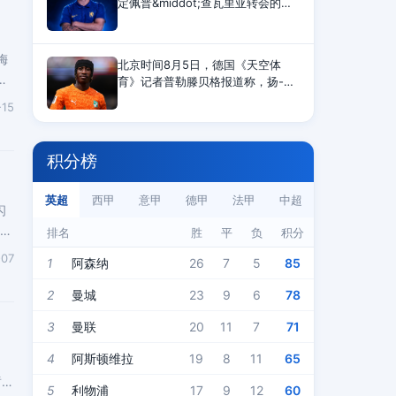
定佩普&middot;查瓦里亚转会的细
节，一旦完成，即将官宣。此前，
切尔西独家披露了新的报价，与巴
列卡诺的协议也已接近达成。1900
梅
北京时间8月5日，德国《天空体
万欧元的固定转会费加
，
育》记者普勒滕贝格报道称，扬-迪
奥曼德加盟皇马的交易将在本周内
-15
完成，双方目前非常接近达成协
议。报道称，当地时间本周二，莱
比锡与皇马就扬-迪奥曼德
积分榜
英超
西甲
意甲
德甲
法甲
中超
闪
哈弗
排名
胜
平
负
积分
-07
1
阿森纳
26
7
5
85
2
曼城
23
9
6
78
3
曼联
20
11
7
71
4
阿斯顿维拉
19
8
11
65
暂时
5
利物浦
17
9
12
60