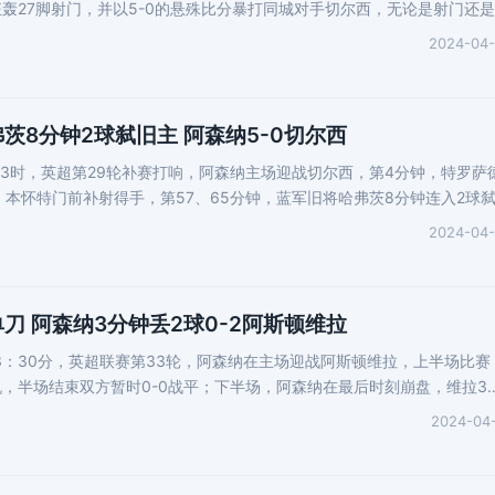
轰27脚射门，并以5-0的悬殊比分暴打同城对手切尔西，无论是射门还是
2024-04
茨8分钟2球弑旧主 阿森纳5-0切尔西
晨3时，英超第29轮补赛打响，阿森纳主场迎战切尔西，第4分钟，特罗萨
，本怀特门前补射得手，第57、65分钟，蓝军旧将哈弗茨8分钟连入2球
2024-04
刀 阿森纳3分钟丢2球0-2阿斯顿维拉
23：30分，英超联赛第33轮，阿森纳在主场迎战阿斯顿维拉，上半场比赛
，半场结束双方暂时0-0战平；下半场，阿森纳在最后时刻崩盘，维拉3
2024-04