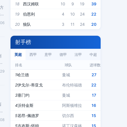
18
西汉姆联
10
9
19
39
方
快连
19
伯恩利
4
10
24
22
-06
20
狼队
3
11
24
20
射手榜
英超
西甲
意甲
德甲
法甲
中超
利
扳
排名
球队
进球数
-29
1
哈兰德
曼城
27
2
伊戈尔-蒂亚戈
布伦特福德
22
3
塞门约
曼城
17
西
4
沃特金斯
阿斯顿维拉
16
拉
5
若昂-佩德罗
切尔西
15
-08
5
吉布斯-怀特
诺丁汉森林
15