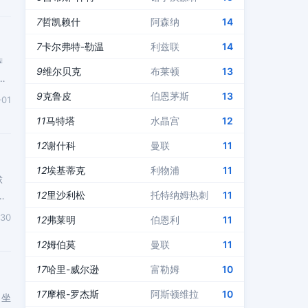
7
哲凯赖什
阿森纳
14
7
卡尔弗特-勒温
利兹联
14
萨
9
维尔贝克
布莱顿
13
9
克鲁皮
伯恩茅斯
13
-01
11
马特塔
水晶宫
12
12
谢什科
曼联
11
12
埃基蒂克
利物浦
11
球
12
里沙利松
托特纳姆热刺
11
双
-30
12
弗莱明
伯恩利
11
12
姆伯莫
曼联
11
17
哈里-威尔逊
富勒姆
10
17
摩根-罗杰斯
阿斯顿维拉
10
，坐