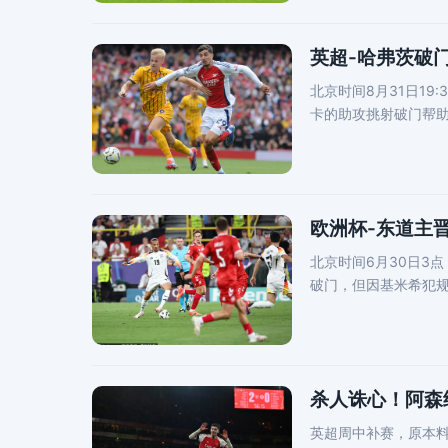
英超-哈弗茨破门
北京时间8月31日1
卡的助攻挑射破门帮助
下，布莱
欧洲杯-东道主
北京时间6月30日3
破门，但因基米希犯规
方0-0平。
杀人诛心！阿森
英超周中补赛，原本