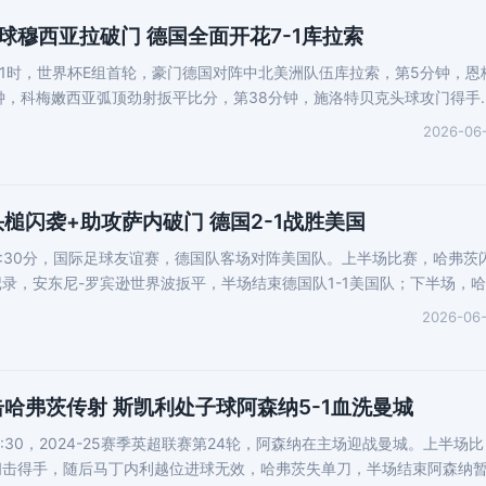
球穆西亚拉破门 德国全面开花7-1库拉索
晨1时，世界杯E组首轮，豪门德国对阵中北美洲队伍库拉索，第5分钟，恩
钟，科梅嫩西亚弧顶劲射扳平比分，第38分钟，施洛特贝克头球攻门得手
2026-06
槌闪袭+助攻萨内破门 德国2-1战胜美国
2:30分，国际足球友谊赛，德国队客场对阵美国队。上半场比赛，哈弗茨
录，安东尼-罗宾逊世界波扳平，半场结束德国队1-1美国队；下半场，
2026-06
击哈弗茨传射 斯凯利处子球阿森纳5-1血洗曼城
:30，2024-25赛季英超联赛第24轮，阿森纳在主场迎战曼城。上半场比
闪击得手，随后马丁内利越位进球无效，哈弗茨失单刀，半场结束阿森纳