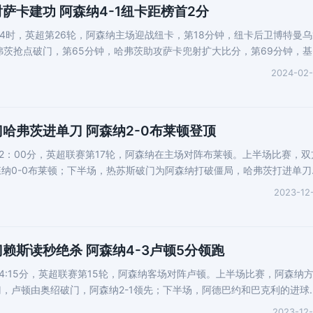
萨卡建功 阿森纳4-1纽卡距榜首2分
晨4时，英超第26轮，阿森纳主场迎战纽卡，第18分钟，纽卡后卫博特曼乌
弗茨抢点破门，第65分钟，哈弗茨助攻萨卡兜射扩大比分，第69分钟，基
2024-02
哈弗茨进单刀 阿森纳2-0布莱顿登顶
晚22：00分，英超联赛第17轮，阿森纳在主场对阵布莱顿。上半场比赛，双
纳0-0布莱顿；下半场，热苏斯破门为阿森纳打破僵局，哈弗茨打进单刀
2023-12
赖斯读秒绝杀 阿森纳4-3卢顿5分领跑
晨4:15分，英超联赛第15轮，阿森纳客场对阵卢顿。上半场比赛，阿森纳
，卢顿由奥绍破门，阿森纳2-1领先；下半场，阿德巴约和巴克利的进球
2023-12