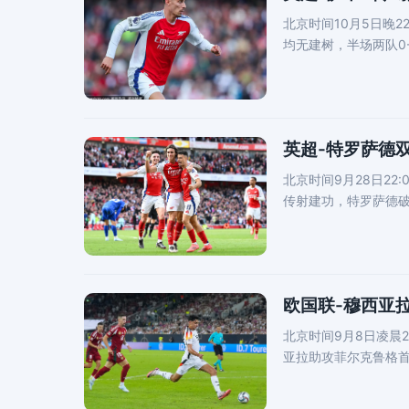
北京时间10月5日晚
均无建树，半场两队0
入两球
英超-特罗萨德双
北京时间9月28日2
传射建功，特罗萨德破
平，莱斯
欧国联-穆西亚拉
北京时间9月8日凌晨
亚拉助攻菲尔克鲁格首
又两度