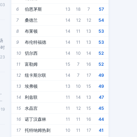
-03
6
伯恩茅斯
13
18
7
57
7
桑德兰
14
12
12
54
8
布莱顿
14
11
13
53
场
9
布伦特福德
14
11
13
53
补时
10
切尔西
14
10
14
52
-23
11
富勒姆
15
7
16
52
12
纽卡斯尔联
14
7
17
49
13
埃弗顿
13
10
15
49
，
14
利兹联
11
14
13
47
茨
15
水晶宫
11
12
15
45
-19
16
诺丁汉森林
11
11
16
44
17
托特纳姆热刺
10
11
17
41