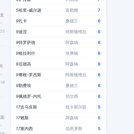
5
哈里-威尔逊
富勒姆
7
龙
9
扎卡
桑德兰
6
维
-25
9
迪涅
阿斯顿维拉
6
9
特罗萨德
阿森纳
6
9
格拉利什
埃弗顿
6
9
厄德高
阿森纳
6
方
锁
9
摩根-罗杰斯
阿斯顿维拉
6
-18
9
勒费埃
桑德兰
6
9
佩德罗-内托
切尔西
6
17
吉马良斯
纽卡斯尔联
5
方面
17
赖斯
阿森纳
5
为
17
塞内西
伯恩茅斯
5
-06