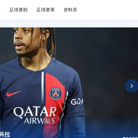
分
足球赛程
足球赛果
资料库
科拉