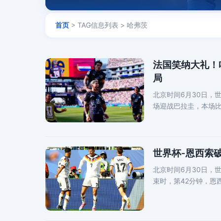
首页
> TAG信息列表 > 哈弗茨
法国笑纳大礼！
局
北京时间6月30日，
场迎战巴拉圭，本场
和
世界杯-恩西索破
北京时间6月30日，
束时，第42分钟，恩
分，90分钟时间