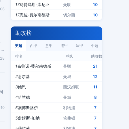
17
马特乌斯-库尼亚
曼联
10
-06
17
恩佐-费尔南德斯
切尔西
10
助攻榜
-
英超
西甲
意甲
德甲
法甲
中超
均无
排名
球队
助攻数
-28
1
布鲁诺-费尔南德斯
曼联
21
2
谢尔基
曼城
12
3
鲍恩
西汉姆联
11
利
4
哈兰德
曼城
8
-10
5
索博斯洛伊
利物浦
7
5
詹姆斯-加纳
埃弗顿
7
5
萨拉赫
利物浦
7