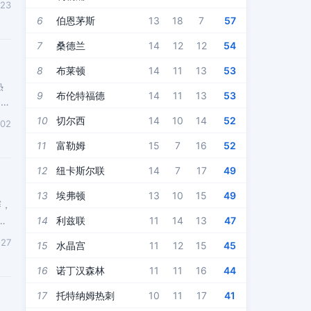
-23
6
伯恩茅斯
13
18
7
57
7
桑德兰
14
12
12
54
8
布莱顿
14
11
13
53
热
9
布伦特福德
14
11
13
53
0
10
切尔西
14
10
14
52
-02
11
富勒姆
15
7
16
52
12
纽卡斯尔联
14
7
17
49
13
埃弗顿
13
10
15
49
赛，
，
14
利兹联
11
14
13
47
-27
15
水晶宫
11
12
15
45
16
诺丁汉森林
11
11
16
44
17
托特纳姆热刺
10
11
17
41