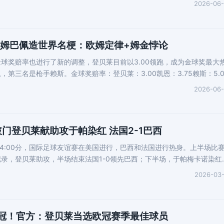
2026-06
 姆巴佩造世界名梗：欧姆定律+姆金悖论
球奖赔率也进行了新的调整，登贝莱目前以3.00领跑，成为金球奖最大
第三名是枪手赖斯。金球奖赔率：登贝莱：3.00凯恩：3.75赖斯：5.0
2026-06
门登贝莱献助攻于帕染红 法国2-1巴西
晨4:00分，国际足球友谊赛在美国进行，巴西和法国进行热身。上半场比
录，登贝莱助攻，半场结束法国1-0领先巴西；下半场，于帕梅卡诺染红
2026-03
夺冠！官方：登贝莱当选欧冠赛季最佳球员