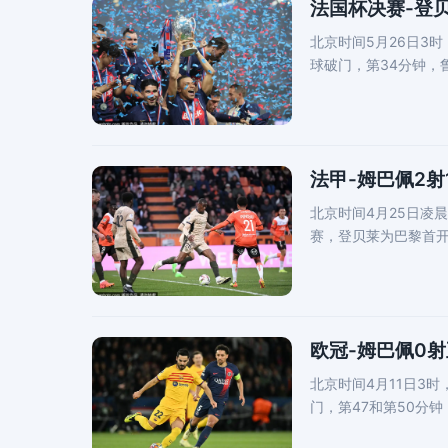
法国杯决赛-登贝
北京时间5月26日3
球破门，第34分钟，
脚射门的巴
法甲-姆巴佩2射
北京时间4月25日凌
赛，登贝莱为巴黎首开
功，登贝莱
欧冠-姆巴佩0射
北京时间4月11日3
门，第47和第50分
亚门前推射