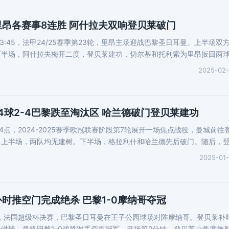
2里昂各赛事8连胜 阿什拉夫双响登贝莱破门
3:45，法甲24/25赛季第23轮，里昂主场迎战巴黎圣日耳曼。上半场双
下半场，阿什拉夫梅开二度，登贝莱建功，切尔基和托利索为里昂扳回两
2025-02
丢4球2-4巴黎跌至淘汰区 哈兰德破门登贝莱建功
4点，2024-2025赛季欧冠联赛阶段第7轮展开一场焦点战役，曼城前往
。上半场，两队均无建树。下半场，格拉利什和哈兰德先后破门。随后，
2025-01
时推空门完成绝杀 巴黎1-0摩纳哥夺冠
30，法国超级杯决赛，巴黎圣日耳曼在王子公园球场对阵摩纳哥。登贝莱补
进球，最终巴黎1-0战胜对手夺得冠军。开场第2分钟，登贝莱小角度施