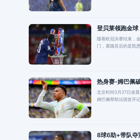
登贝莱领跑金球
随着欧冠决赛结束，金
门，紧随其后的是凯恩，
克瓦拉茨赫
热身赛-姆巴佩破
北京时间3月27日凌
姆巴佩帮助法国首开记
埃基蒂
8球6助+带队