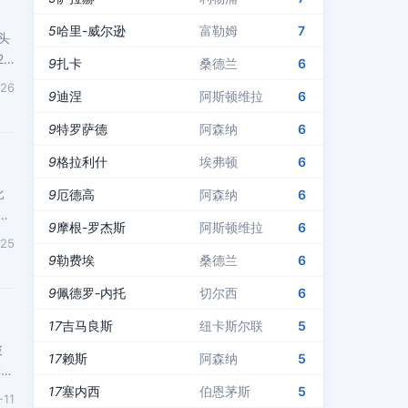
5
哈里-威尔逊
富勒姆
7
头
8
9
扎卡
桑德兰
6
-26
9
迪涅
阿斯顿维拉
6
9
特罗萨德
阿森纳
6
9
格拉利什
埃弗顿
6
比
9
厄德高
阿森纳
6
9
摩根-罗杰斯
阿斯顿维拉
6
-25
9
勒费埃
桑德兰
6
9
佩德罗-内托
切尔西
6
17
吉马良斯
纽卡斯尔联
5
破
17
赖斯
阿森纳
5
菲尼
17
塞内西
伯恩茅斯
5
-11