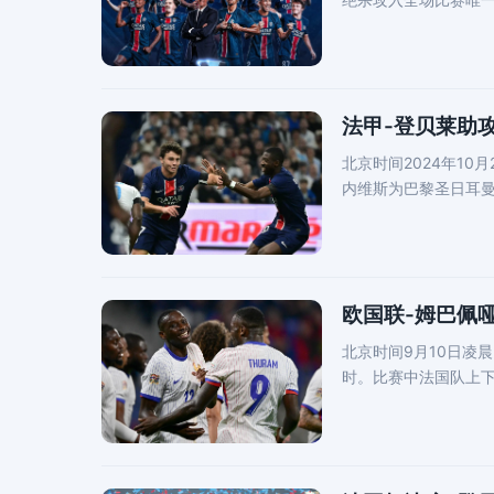
法甲-登贝莱助攻
北京时间2024年10
内维斯为巴黎圣日耳
建树
欧国联-姆巴佩
北京时间9月10日凌
时。比赛中法国队上