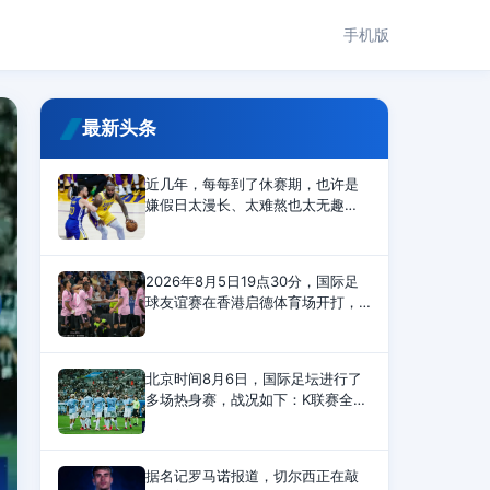
手机版
最新头条
近几年，每每到了休赛期，也许是
嫌假日太漫长、太难熬也太无趣
了，杜兰特总是会在社交媒体上冒
出头来整点事情。今年，杜兰特讽
刺的对象换成了刚刚得到詹姆斯和
2026年8月5日19点30分，国际足
杰伦-布朗，组成超级豪
球友谊赛在香港启德体育场开打，
切尔西对阵尤文。上半场，两队毫
无建树。下半场，伊尔迪兹助攻，
热格罗瓦兜射，皮球直挂死角。随
北京时间8月6日，国际足坛进行了
后，穆德里克替补登场，时隔20
多场热身赛，战况如下：K联赛全明
星 1-3 曼城第9分钟，努里禁区内兜
射远角破门。第12分钟，金大元远
射扳平比分。第20分钟，塞梅尼奥
热身赛-姆伯莫双响曼联2-1 皇马2-2 道
据名记罗马诺报道，切尔西正在敲
脚后跟助攻，赖因德斯