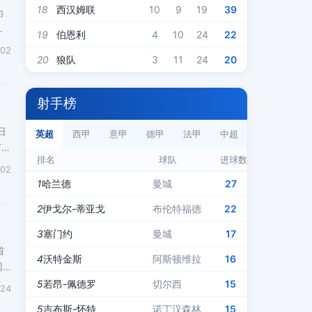
18
西汉姆联
10
9
19
39
为
比
19
伯恩利
4
10
24
22
-02
20
狼队
3
11
24
20
射手榜
日
英超
西甲
意甲
德甲
法甲
中超
打破
排名
球队
进球数
-02
1
哈兰德
曼城
27
2
伊戈尔-蒂亚戈
布伦特福德
22
3
塞门约
曼城
17
首
4
沃特金斯
阿斯顿维拉
16
回
5
若昂-佩德罗
切尔西
15
-24
5
吉布斯-怀特
诺丁汉森林
15