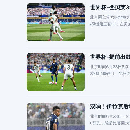
世界杯-登贝莱3
北京同仁堂六味地黄丸
杯I组第三轮中，在美
子戏
世界杯-提前出
北京时间6月23日5
攻姆巴佩破门。半场
易边再
双响！伊拉克后
北京时间6月23日，
0领先，随后比赛因为
场发