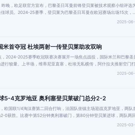
，昨晚，欧足联官方宣布，巴黎圣日耳曼前锋登贝莱被技术观察小组评选
冠最佳球员。2024-25赛季，登贝莱为巴黎圣日耳曼在欧冠赛场出场15次，
2025-06
-0国米首夺冠 杜埃两射一传登贝莱助攻双响
3点，2024-2025赛季欧冠联赛决赛展开一场焦点战役，国际米兰和巴黎圣
场进行较量。上半场，维蒂尼亚直塞，杜埃无私横传，阿什拉夫推射空门
2025-06
点球5-4克罗地亚 奥利塞登贝莱破门总分2-2
晨，欧国联1/4淘汰赛第二回合打响，法国队坐镇主场迎战克罗地亚，两队
2-0获胜。比赛中第52分钟奥利塞破门，第80分钟登贝莱进球，两队两
2025-03