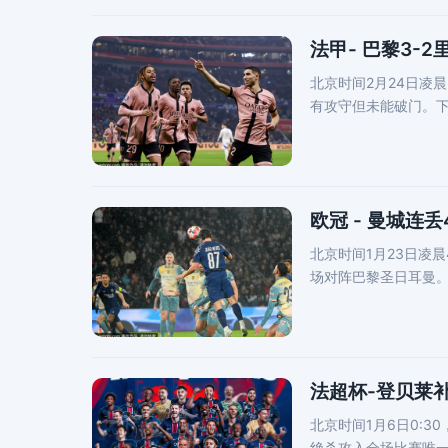
法甲- 巴黎3-
北京时间2月24日凌晨
有攻守但未能破门。
欧冠 - 曼城连
北京时间1月23日凌晨
场对阵巴黎圣日耳曼
莱
法超杯-登贝莱补
北京时间1月6日0:
绝杀攻入全场比赛唯一