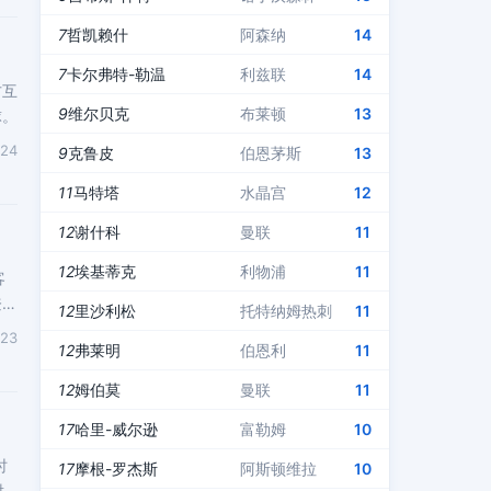
7
哲凯赖什
阿森纳
14
7
卡尔弗特-勒温
利兹联
14
方互
9
维尔贝克
布莱顿
13
球。
-24
9
克鲁皮
伯恩茅斯
13
11
马特塔
水晶宫
12
12
谢什科
曼联
11
12
埃基蒂克
利物浦
11
客
登贝
12
里沙利松
托特纳姆热刺
11
-23
12
弗莱明
伯恩利
11
12
姆伯莫
曼联
11
17
哈里-威尔逊
富勒姆
10
时
17
摩根-罗杰斯
阿斯顿维拉
10
射