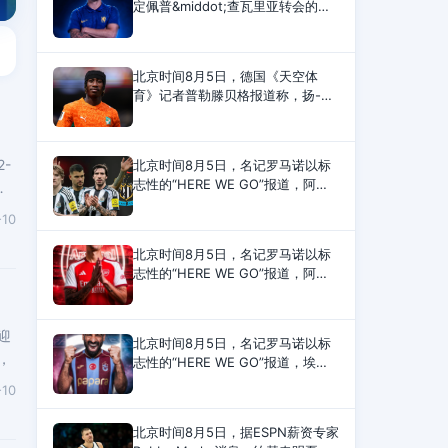
定佩普&middot;查瓦里亚转会的细
节，一旦完成，即将官宣。此前，
切尔西独家披露了新的报价，与巴
列卡诺的协议也已接近达成。1900
北京时间8月5日，德国《天空体
万欧元的固定转会费加
育》记者普勒滕贝格报道称，扬-迪
奥曼德加盟皇马的交易将在本周内
完成，双方目前非常接近达成协
议。报道称，当地时间本周二，莱
-
北京时间8月5日，名记罗马诺以标
比锡与皇马就扬-迪奥曼德
志性的“HERE WE GO”报道，阿森
观
纳签下纽卡28岁的巴西中场吉马良
-10
斯，转会费为7500万镑。7500万镑
（8748万欧）的转会费也将成为纽
北京时间8月5日，名记罗马诺以标
卡队史出售
志性的“HERE WE GO”报道，阿森
纳签下纽卡28岁的巴西中场吉马良
斯，转会费为7500万镑。罗马诺报
道称：“吉马良斯加盟阿森纳，
迎
北京时间8月5日，名记罗马诺以标
HERE WE
，
志性的“HERE WE GO”报道，埃及
前锋萨拉赫即将加盟土耳其特拉布
-10
宗体育。罗马诺报道称：“萨拉赫将
以自由身与特拉布宗体育签约2年
北京时间8月5日，据ESPN薪资专家