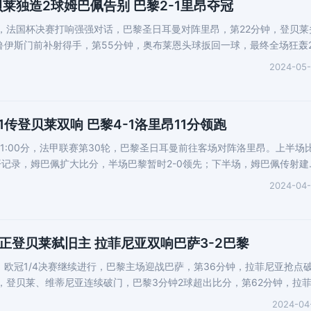
莱独造2球姆巴佩告别 巴黎2-1里昂夺冠
时，法国杯决赛打响强强对话，巴黎圣日耳曼对阵里昂，第22分钟，登贝莱
鲁伊斯门前补射得手，第55分钟，奥布莱恩头球扳回一球，最终全场狂轰2
2024-05
1传登贝莱双响 巴黎4-1洛里昂11分领跑
晨1:00分，法甲联赛第30轮，巴黎圣日耳曼前往客场对阵洛里昂。上半场
记录，姆巴佩扩大比分，半场巴黎暂时2-0领先；下半场，姆巴佩传射建
2024-04
正登贝莱弑旧主 拉菲尼亚双响巴萨3-2巴黎
时，欧冠1/4决赛继续进行，巴黎主场迎战巴萨，第36分钟，拉菲尼亚抢点
钟，登贝莱、维蒂尼亚连续破门，巴黎3分钟2球超出比分，第62分钟，拉
2024-04