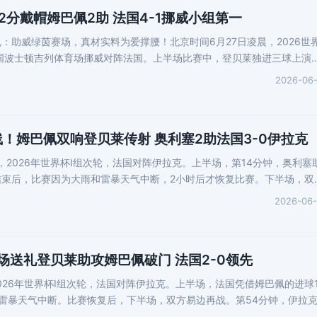
2分戴帽姆巴佩2助 法国4-1挪威小组第一
：助威绿茵赛场，真材实料为爱撑腰！北京时间6月27日凌晨，2026世
国波士顿吉列体育场挪威对阵法国。上半场比赛中，登贝莱独进三球上演
2026-06
线！姆巴佩双响登贝莱传射 奥利塞2助法国3-0伊拉克
点，2026年世界杯I组次轮，法国对阵伊拉克。上半场，第14分钟，奥利塞
结束后，比赛因为大雨和雷暴天气中断，2小时后才恢复比赛。下半场，双
2026-06
场送礼登贝莱助攻姆巴佩破门 法国2-0领先
2026年世界杯I组次轮，法国对阵伊拉克。上半场，法国凭借姆巴佩的进球1
雷暴天气中断。比赛恢复后，下半场，双方易边再战。第54分钟，伊拉