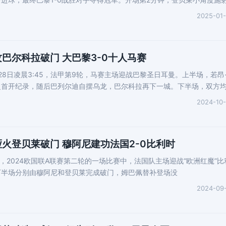
2025-01
巴尔科拉破门 大巴黎3-0十人马赛
月28日凌晨3:45，法甲第9轮，马赛主场迎战巴黎圣日耳曼。上半场，若昂
曼首开纪录，随后巴列尔迪自摆乌龙，巴尔科拉再下一城。下半场，双方
2024-10
哑火登贝莱破门 穆阿尼建功法国2-0比利时
晨，2024欧国联A联赛第二轮的一场比赛中，法国队主场迎战“欧洲红魔”比
下半场分别由穆阿尼和登贝莱完成破门，姆巴佩替补登场没
2024-09