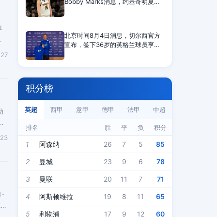
Bobby Marks消息，约基奇明夏有
望签史上最大合同。Bobby Marks
表示，约基奇若在明年夏天以自由
界
球员身份续约，可签下一份为期5
北京时间8月4日消息，切尔西官方
年、总价高达3.595亿美
帽
宣布，签下36岁的英格兰球员亨德
森。切尔西官方公告：【官宣】切
-27
尔西足球俱乐部很高兴宣布，英格
兰国脚乔丹&middot;亨德森正式加
盟球队。这位中场球
积分榜
英超
西甲
意甲
德甲
法甲
中超
助
方
排名
胜
平
负
积分
-23
1
阿森纳
26
7
5
85
2
曼城
23
9
6
78
3
曼联
20
11
7
71
-
4
阿斯顿维拉
19
8
11
65
克后
5
利物浦
17
9
12
60