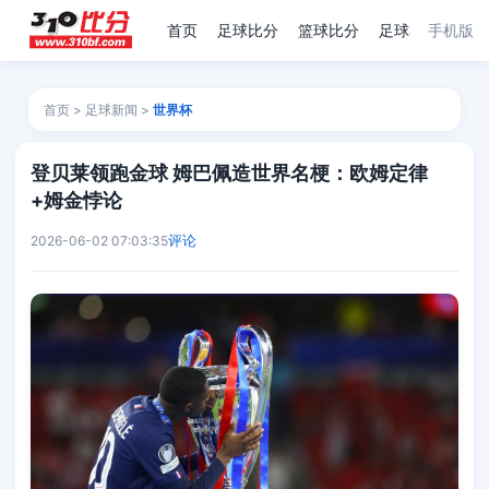
首页
足球比分
篮球比分
足球赛程
手机版
足
首页
>
足球新闻
>
世界杯
登贝莱领跑金球 姆巴佩造世界名梗：欧姆定律
+姆金悖论
评论
2026-06-02 07:03:35