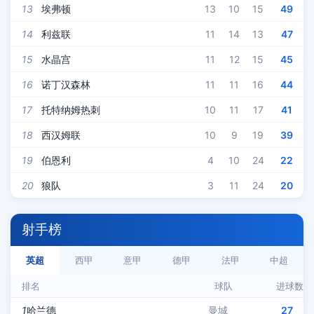
13
埃弗顿
13
10
15
49
14
利兹联
11
14
13
47
15
水晶宫
11
12
15
45
16
诺丁汉森林
11
11
16
44
17
托特纳姆热刺
10
11
17
41
18
西汉姆联
10
9
19
39
19
伯恩利
4
10
24
22
20
狼队
3
11
24
20
射手榜
英超
西甲
意甲
德甲
法甲
中超
排名
球队
进球数
1
哈兰德
曼城
27