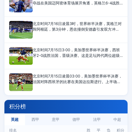
夺战在美国迈阿密体育场展开角逐，英格兰6-4战胜
法国，夺得世界杯季军。上半场，赖斯传射建功，孔
萨头槌破门，萨卡打进2球，英格兰4-0领先；
北京时间7月16日凌晨3时，世界杯半决赛，英格兰对
阵阿根廷，第3分钟，恩佐撞倒安德森引发双方冲
突，第37和第42分钟，英格兰队安德森、阿根廷队利
马各自染黄，半场结束，两队0-0打平。第55分
北京时间7月15日3:00，美加墨世界杯半决赛，西班
牙2-0战胜法国，晋级决赛。这是足坛跨代两位超级
巨星姆巴佩与亚马尔的第11次直接交手，姆巴佩9负2
胜遭遇尴尬。姆巴佩VS亚马尔11次交
北京时间7月15日凌晨03:00，美加墨世界杯半决赛，
法国对阵西班牙的比赛在美国达拉斯进行。上半场比
赛，亚马尔造点，奥亚萨瓦尔点射为西班牙首开纪
录，萨利巴伤退，库库雷利亚染黄，半场
积分榜
英超
西甲
意甲
德甲
法甲
中超
排名
胜
平
负
积分