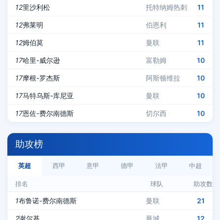
12
里沙利松
托特纳姆热刺
11
12
弗莱明
伯恩利
11
12
姆伯莫
曼联
11
17
哈里-威尔逊
富勒姆
10
17
摩根-罗杰斯
阿斯顿维拉
10
17
马特乌斯-库尼亚
曼联
10
17
恩佐-费尔南德斯
切尔西
10
助攻榜
英超
西甲
意甲
德甲
法甲
中超
排名
球队
助攻数
1
布鲁诺-费尔南德斯
曼联
21
2
谢尔基
曼城
12