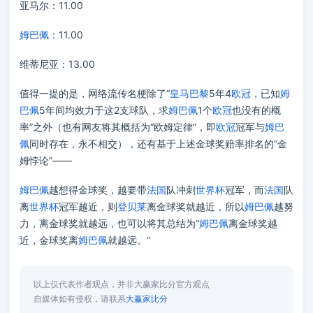
亚马尔：11.00
姆巴佩
：11.00
维蒂尼亚：13.00
值得一提的是，网络流传名梗除了“
皇马
巴黎
5年4
欧冠
，已知
姆
巴佩
5年间均效力于这2支球队，求
姆巴佩
1个
欧冠
也没有的概
率”之外（也有网友将其概括为“欧姆定律”，即
欧冠
冠军与
姆巴
佩
同时存在，永不相交），还有基于上述金球奖赔率排名的“金
姆悖论”——
姆巴佩
越想得金球奖，越要带
法国
队冲刺
世界杯
冠军，而
法国
队
离
世界杯
冠军越近，则
登贝莱
离金球奖就越近，所以
姆巴佩
越努
力，离金球奖就越远，也可以将其总结为“
姆巴佩
离金球奖越
近，金球奖离
姆巴佩
就越远。”
以上仅代表作者观点，并非大赢家比分官方观点
自媒体如有侵权，请联系
大赢家比分