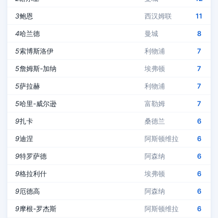
3
鲍恩
西汉姆联
11
4
哈兰德
曼城
8
5
索博斯洛伊
利物浦
7
5
詹姆斯-加纳
埃弗顿
7
5
萨拉赫
利物浦
7
5
哈里-威尔逊
富勒姆
7
9
扎卡
桑德兰
6
9
迪涅
阿斯顿维拉
6
9
特罗萨德
阿森纳
6
9
格拉利什
埃弗顿
6
9
厄德高
阿森纳
6
9
摩根-罗杰斯
阿斯顿维拉
6