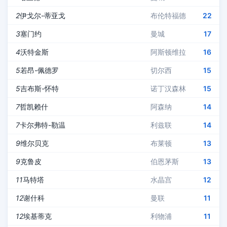
2
伊戈尔-蒂亚戈
布伦特福德
22
3
塞门约
曼城
17
4
沃特金斯
阿斯顿维拉
16
5
若昂-佩德罗
切尔西
15
5
吉布斯-怀特
诺丁汉森林
15
7
哲凯赖什
阿森纳
14
7
卡尔弗特-勒温
利兹联
14
9
维尔贝克
布莱顿
13
9
克鲁皮
伯恩茅斯
13
11
马特塔
水晶宫
12
12
谢什科
曼联
11
12
埃基蒂克
利物浦
11