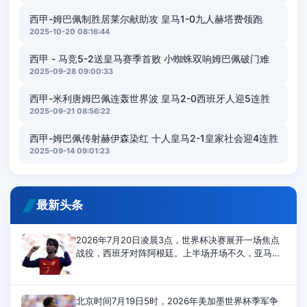
西甲-姆巴佩制胜居莱尔献助攻 皇马1-0九人赫塔费领跑
2025-10-20 08:16:44
西甲 - 马竞5-2送皇马赛季首败 小蜘蛛双响姆巴佩破门难
2025-09-28 09:00:33
西甲-米利唐姆巴佩连轰世界波 皇马2-0西班牙人迎5连胜
2025-09-21 08:56:22
西甲-姆巴佩传射赫伊森染红 十人皇马2-1皇家社会迎4连胜
2025-09-14 09:01:23
最新头条
2026年7月20日凌晨3点，世界杯决赛展开一场焦点
战役，西班牙对阵阿根廷。上半场开场不久，亚马尔
射门被封堵。奥亚萨瓦尔射门太正，被大马丁扑住。
下半场，恩佐最后时刻拿到第二张黄牌
北京时间7月19日5时，2026年美加墨世界杯季军争