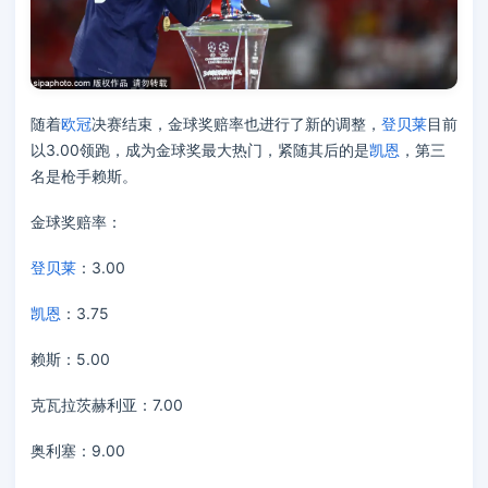
随着
欧冠
决赛结束，金球奖赔率也进行了新的调整，
登贝莱
目前
以3.00领跑，成为金球奖最大热门，紧随其后的是
凯恩
，第三
名是枪手赖斯。
金球奖赔率：
登贝莱
：3.00
凯恩
：3.75
赖斯：5.00
克瓦拉茨赫利亚：7.00
奥利塞：9.00