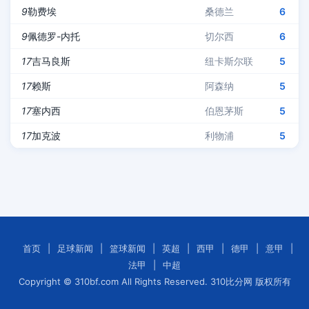
9
勒费埃
桑德兰
6
9
佩德罗-内托
切尔西
6
17
吉马良斯
纽卡斯尔联
5
17
赖斯
阿森纳
5
17
塞内西
伯恩茅斯
5
17
加克波
利物浦
5
首页
|
足球新闻
|
篮球新闻
|
英超
|
西甲
|
德甲
|
意甲
|
法甲
|
中超
Copyright © 310bf.com All Rights Reserved. 310比分网 版权所有