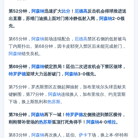
第52分钟，
阿森纳
迅速扩大
比分
！
厄德高
反击机会得球推进送
出直塞，苏维门迪插上面对门将冷静低射入网，
阿森纳
2-0领
先。
第65分钟，
阿森纳
前场连续配合，
厄德高
禁区右侧的低射被马
丁内斯扑出。第68分钟，因卡皮耶突入禁区后未能完成射门，
阿森纳
错失良机。
第69分钟，
阿森纳
锁定胜局！廷伯二次进攻机会下禁区做球，
特罗萨德
迎球大力远射破门，
阿森纳
3-0领先。
第75分钟，罗杰斯禁区左侧起脚抽射，加布里埃尔头球贡献关
键解围，第77分钟，
阿森纳
连续换人，加布里埃尔、约克雷斯
下场，换上斯凯利和
热苏斯
。
第78分钟，
阿森纳
再下一城！
特罗萨德
左侧推进到禁区横传，
刚刚替补登场的
热苏斯
弧顶打死角得手！
阿森纳
4-0
维拉
。
第83分钟，
阿森纳
再次换人，廷伯、
萨卡
下场，换上本-怀特和