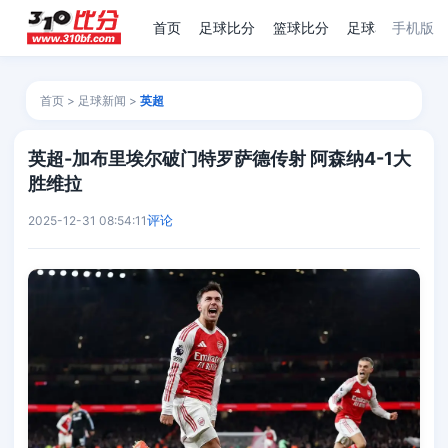
首页
足球比分
篮球比分
足球赛程
手机版
足
首页
>
足球新闻
>
英超
英超-加布里埃尔破门特罗萨德传射 阿森纳4-1大
胜维拉
评论
2025-12-31 08:54:11