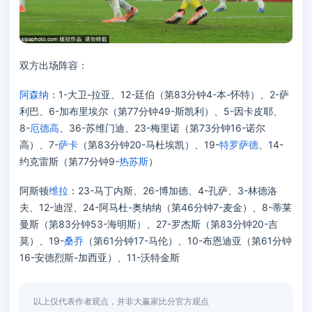
双方出场阵容：
阿森纳
：1-大卫-拉亚、12-廷伯（第83分钟4-本-怀特）、2-萨
利巴、6-加布里埃尔（第77分钟49-斯凯利）、5-因卡皮耶、
8-
厄德高
、36-苏维门迪、23-梅里诺（第73分钟16-诺尔
高）、7-
萨卡
（第83分钟20-马杜埃凯）、19-
特罗萨德
、14-
约克雷斯（第77分钟9-
热苏斯
）
阿斯顿
维拉
：23-马丁内斯、26-博加德、4-孔萨、3-林德洛
夫、12-迪涅、24-阿马杜-奥纳纳（第46分钟7-麦金）、8-蒂莱
曼斯（第83分钟53-海明斯）、27-罗杰斯（第83分钟20-吉
莫）、19-
桑乔
（第61分钟17-马伦）、10-布恩迪亚（第61分钟
16-安德烈斯-加西亚）、11-沃特金斯
以上仅代表作者观点，并非大赢家比分官方观点