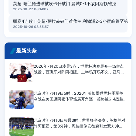
英超-哈兰德进球被吹卡什破门 曼城0-1不敌阿斯顿维拉
2025-10-27 08:14:07
联赛4连败！英超-萨拉赫破门难救主 利物浦2-3小蜜蜂跌至第
2025-10-26 08:55:57
最新头条
2026年7月20日凌晨3点，世界杯决赛展开一场焦点
战役，西班牙对阵阿根廷。上半场开场不久，亚马尔
射门被封堵。奥亚萨瓦尔射门太正，被大马丁扑住。
下半场，恩佐最后时刻拿到第二张黄牌
北京时间7月19日5时，2026年美加墨世界杯季军争
夺战在美国迈阿密体育场展开角逐，英格兰6-4战胜
法国，夺得世界杯季军。上半场，赖斯传射建功，孔
萨头槌破门，萨卡打进2球，英格兰4-0领先；
北京时间7月16日凌晨3时，世界杯半决赛，英格兰对
阵阿根廷，第3分钟，恩佐撞倒安德森引发双方冲
突，第37和第42分钟，英格兰队安德森、阿根廷队利