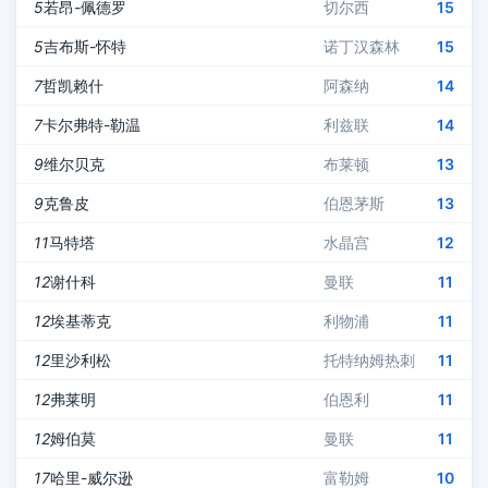
5
若昂-佩德罗
切尔西
15
5
吉布斯-怀特
诺丁汉森林
15
7
哲凯赖什
阿森纳
14
7
卡尔弗特-勒温
利兹联
14
9
维尔贝克
布莱顿
13
9
克鲁皮
伯恩茅斯
13
11
马特塔
水晶宫
12
12
谢什科
曼联
11
12
埃基蒂克
利物浦
11
12
里沙利松
托特纳姆热刺
11
12
弗莱明
伯恩利
11
12
姆伯莫
曼联
11
17
哈里-威尔逊
富勒姆
10