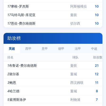
17
摩根-罗杰斯
阿斯顿维拉
10
17
马特乌斯-库尼亚
曼联
10
17
恩佐-费尔南德斯
切尔西
10
助攻榜
英超
西甲
意甲
德甲
法甲
中超
排名
球队
助攻数
1
布鲁诺-费尔南德斯
曼联
21
2
谢尔基
曼城
12
3
鲍恩
西汉姆联
11
4
哈兰德
曼城
8
5
索博斯洛伊
利物浦
7