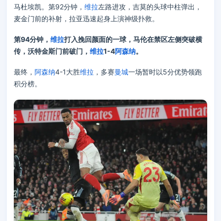
马杜埃凯。第92分钟，
维拉
左路进攻，吉莫的头球中柱弹出，
麦金门前的补射，拉亚迅速起身上演神级扑救。
第94分钟，
维拉
打入挽回颜面的一球，马伦在禁区左侧突破横
传，沃特金斯门前破门，
维拉
1-4
阿森纳
。
最终，
阿森纳
4-1大胜
维拉
，多赛
曼城
一场暂时以5分优势领跑
积分榜。