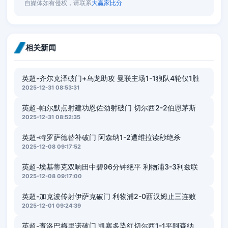
自媒体如有侵权，请联系
大赢家比分
相关新闻
英超-齐尔克泽破门+乌龙助攻 曼联主场1-1狼队4轮仅1胜
2025-12-31 08:53:31
英超-帕尔默点射建功恩佐劲射破门 切尔西2-2伯恩茅斯
2025-12-31 08:52:35
英超-特罗萨德替补破门 阿森纳1-2遭维拉读秒绝杀
2025-12-08 09:17:52
英超-埃基蒂克双响田中碧96分钟绝平 利物浦3-3利兹联
2025-12-08 09:17:00
英超-加克波传射伊萨克破门 利物浦2-0西汉姆止三连败
2025-12-01 09:24:39
英超-查洛巴梅里诺破门 凯塞多染红切尔西1-1平阿森纳