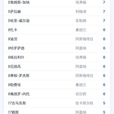
5
詹姆斯-加纳
埃弗顿
7
5
萨拉赫
利物浦
7
5
哈里-威尔逊
富勒姆
7
9
扎卡
桑德兰
6
9
迪涅
阿斯顿维拉
6
9
特罗萨德
阿森纳
6
9
格拉利什
埃弗顿
6
9
厄德高
阿森纳
6
9
摩根-罗杰斯
阿斯顿维拉
6
9
勒费埃
桑德兰
6
9
佩德罗-内托
切尔西
6
17
吉马良斯
纽卡斯尔联
5
17
赖斯
阿森纳
5