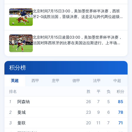
马各自染黄，半场结束，两队0-0打平。第55分
北京时间7月15日3:00，美加墨世界杯半决赛，西班
牙2-0战胜法国，晋级决赛。这是足坛跨代两位超级
巨星姆巴佩与亚马尔的第11次直接交手，姆巴佩9负2
胜遭遇尴尬。姆巴佩VS亚马尔11次交
北京时间7月15日凌晨03:00，美加墨世界杯半决赛，
法国对阵西班牙的比赛在美国达拉斯进行。上半场比
赛，亚马尔造点，奥亚萨瓦尔点射为西班牙首开纪
录，萨利巴伤退，库库雷利亚染黄，半场
积分榜
英超
西甲
意甲
德甲
法甲
中超
排名
胜
平
负
积分
1
阿森纳
26
7
5
85
2
曼城
23
9
6
78
3
曼联
20
11
7
71