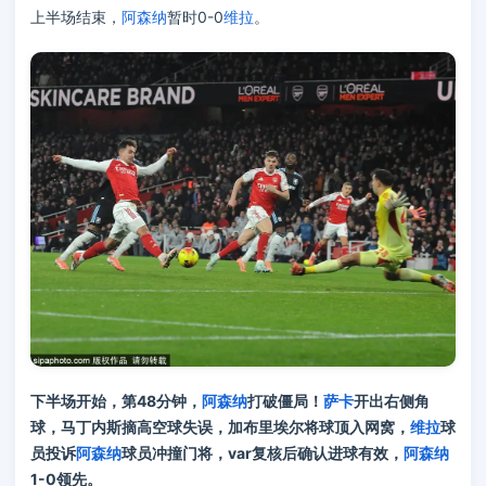
上半场结束，
阿森纳
暂时0-0
维拉
。
下半场开始，第48分钟，
阿森纳
打破僵局！
萨卡
开出右侧角
球，马丁内斯摘高空球失误，加布里埃尔将球顶入网窝，
维拉
球
员投诉
阿森纳
球员冲撞门将，var复核后确认进球有效，
阿森纳
1-0领先。