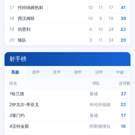
17
托特纳姆热刺
10
11
17
41
18
西汉姆联
10
9
19
39
19
伯恩利
4
10
24
22
20
狼队
3
11
24
20
射手榜
英超
西甲
意甲
德甲
法甲
中超
排名
球队
进球数
1
哈兰德
曼城
27
2
伊戈尔-蒂亚戈
布伦特福德
22
3
塞门约
曼城
17
4
沃特金斯
阿斯顿维拉
16