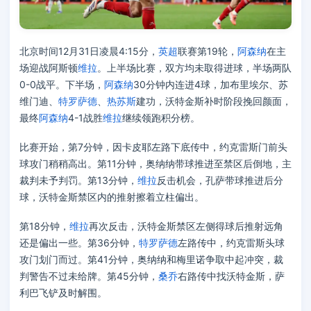
北京时间12月31日凌晨4:15分，
英超
联赛第19轮，
阿森纳
在主
场迎战阿斯顿
维拉
。上半场比赛，双方均未取得进球，半场两队
0-0战平。下半场，
阿森纳
30分钟内连进4球，加布里埃尔、苏
维门迪、
特罗萨德
、
热苏斯
建功，沃特金斯补时阶段挽回颜面，
最终
阿森纳
4-1战胜
维拉
继续领跑积分榜。
比赛开始，第7分钟，因卡皮耶左路下底传中，约克雷斯门前头
球攻门稍稍高出。第11分钟，奥纳纳带球推进至禁区后倒地，主
裁判未予判罚。第13分钟，
维拉
反击机会，孔萨带球推进后分
球，沃特金斯禁区内的推射擦着立柱偏出。
第18分钟，
维拉
再次反击，沃特金斯禁区左侧得球后推射远角
还是偏出一些。第36分钟，
特罗萨德
左路传中，约克雷斯头球
攻门划门而过。第41分钟，奥纳纳和梅里诺争取中起冲突，裁
判警告不过未给牌。第45分钟，
桑乔
右路传中找沃特金斯，萨
利巴飞铲及时解围。