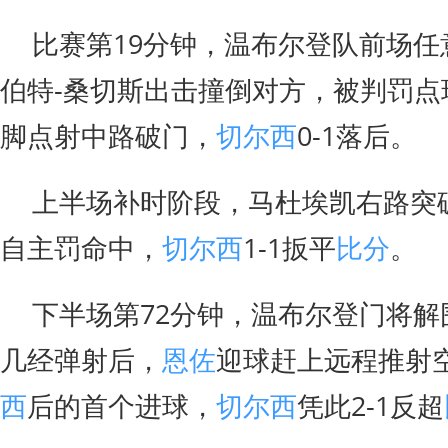
比赛第19分钟，温布尔登队前场任
伯特-桑切斯出击撞倒对方，被判罚点
脚点射中路破门，
切尔西
0-1落后。
上半场补时阶段，马杜埃凯右路突
自主罚命中，
切尔西
1-1扳平
比分
。
下半场第72分钟，温布尔登门将解
几经弹射后，
恩佐
迎球赶上远程推射
西
后的首个进球，
切尔西
凭此2-1反超