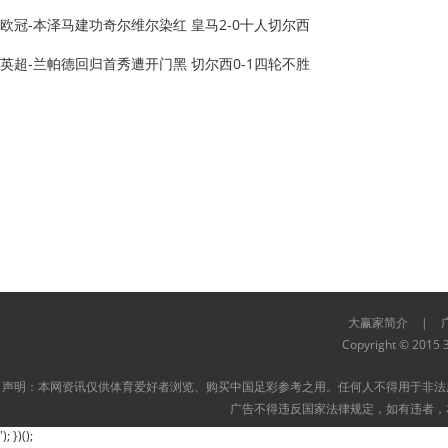
欧冠-本泽马建功奇尔维尔染红 皇马2-0十人切尔西
英超-兰帕德回归首秀遭开门黑 切尔西0-1四轮不胜
大赢家简介
|
Copyright © 2015 3
声明：本网资讯仅供体育爱好者浏览、购买中国足彩参考之用。任何人不得用于非法
广告不得违反国家法律规定，如有违者，
'); })();