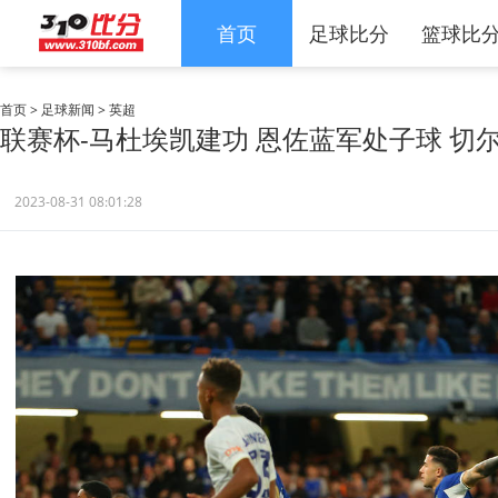
首页
足球比分
篮球比
首页
>
足球新闻
>
英超
联赛杯-马杜埃凯建功 恩佐蓝军处子球 切尔
2023-08-31 08:01:28