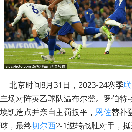
北京时间8月31日，2023-24赛季
联
主场对阵英乙球队温布尔登。罗伯特-
埃凯造点并亲自主罚扳平，
恩佐
替补
球，最终
切尔西
2-1逆转战胜对手，