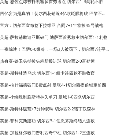
英超-恩佐点球被扑凯塞多首秀送点 切尔西1-3两轮不胜
四亿妄为是真的！切尔西花销近4亿欧眨眼将破 巴黎不够看了
官方：切尔西宣布签下拉维亚 合同7+1年将披45号战袍
英超-萨拉赫助迪亚斯破门 迪萨西首秀救主切尔西1-1利物
一夜综述！巴萨0-0爆冷，一场3人被罚下，切尔西7连平利物浦
热身赛-铁卫头槌拔头筹新援进球 切尔西2-0富勒姆
英超-斯特林造乌龙 切尔西1-1纽卡连四轮不胜收官
英超-拉什福德破门B费点射 曼联4-1切尔西提前锁定前四
英超-小蜘蛛制胜斯特林失单刀 曼城1-0四杀切尔西
英超-斯特林破荒+7分钟双响 切尔西2-2诺丁汉森林
英超-菲利克斯建功 切尔西3-1伯恩茅斯终结六连败
英超-加拉格尔破门普利西奇中柱 切尔西1-2三连败