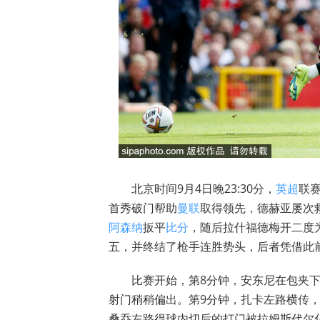
北京时间9月4日晚23:30分，
英超
联赛
首秀破门帮助
曼联
取得领先，德赫亚屡次
阿森纳
扳平
比分
，随后拉什福德梅开二度
五，并终结了枪手连胜势头，后者凭借此
比赛开始，第8分钟，安东尼在包夹
射门稍稍偏出。第9分钟，扎卡左路横传，
桑乔左路得球内切后的打门被拉姆斯代尔