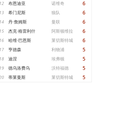
6
12
布恩迪亚
诺维奇
6
13
希门尼斯
狼队
6
14
丹·詹姆斯
曼联
6
15
杰克·格雷利什
阿斯顿维拉
6
16
哈维·巴恩斯
莱切斯特城
5
17
亨德森
利物浦
5
18
迪涅
埃弗顿
5
19
德乌洛费乌
沃特福德
5
20
蒂莱曼斯
莱切斯特城