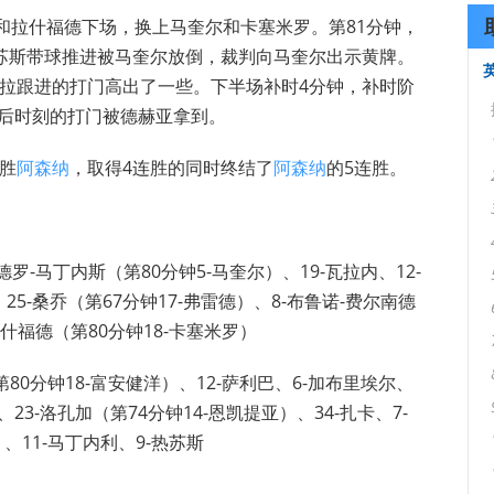
和拉什福德下场，换上马奎尔和卡塞米罗。第81分钟，
苏斯带球推进被马奎尔放倒，裁判向马奎尔出示黄牌。
埃拉跟进的打门高出了一些。下半场补时4分钟，补时阶
最后时刻的打门被德赫亚拿到。
战胜
阿森纳
，取得4连胜的同时终结了
阿森纳
的5连胜。
德罗-马丁内斯（第80分钟5-马奎尔）、19-瓦拉内、12-
25-桑乔（第67分钟17-弗雷德）、8-布鲁诺-费尔南德
拉什福德（第80分钟18-卡塞米罗）
第80分钟18-富安健洋）、12-萨利巴、6-加布里埃尔、
、23-洛孔加（第74分钟14-恩凯提亚）、34-扎卡、7-
）、11-马丁内利、9-热苏斯