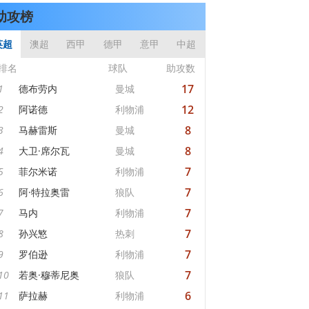
助攻榜
英超
澳超
西甲
德甲
意甲
中超
排名
球队
助攻数
17
1
德布劳内
曼城
12
2
阿诺德
利物浦
8
3
马赫雷斯
曼城
8
4
大卫·席尔瓦
曼城
7
5
菲尔米诺
利物浦
7
6
阿·特拉奥雷
狼队
7
7
马内
利物浦
7
8
孙兴慜
热刺
7
9
罗伯逊
利物浦
7
10
若奥·穆蒂尼奥
狼队
6
11
萨拉赫
利物浦