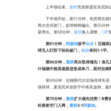
上半场结束，
曼联
凭借新援安东尼的进
下半场开始，第51分钟，热苏斯右
再次尝试射门，皮球稍稍偏出。第55分
梁弹出。第58分钟，
曼联
换人调整，
C罗
第61分钟，
阿森纳
扳平
比分
！厄德高
球无人盯防下轻松破门，
比分
来到1-1平。
第66分钟，
曼联
再次取得领先！洛孔
什福德中路高速跟进形成单刀，面对拉姆
第69分钟，拉姆斯代尔后场传球失误
场得球，麦克托米奈防守中将其放倒，裁
第75分钟，
曼联
扩大领先优势！B费
松推射空门入网，
曼联
3-1
阿森纳
。