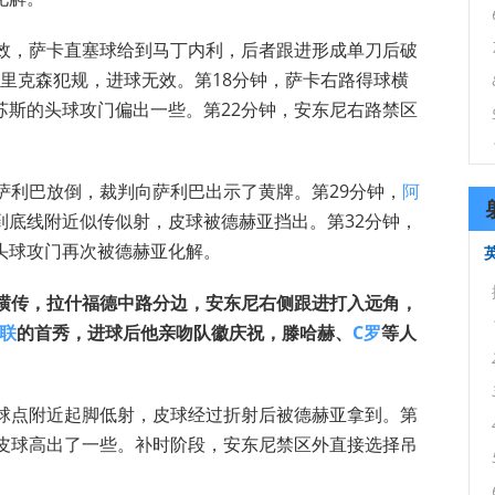
效，萨卡直塞球给到马丁内利，后者跟进形成单刀后破
埃里克森犯规，进球无效。第18分钟，萨卡右路得球横
苏斯的头球攻门偏出一些。第22分钟，安东尼右路禁区
萨利巴放倒，裁判向萨利巴出示了黄牌。第29分钟，
阿
到底线附近似传似射，皮球被德赫亚挡出。第32分钟，
头球攻门再次被德赫亚化解。
横传，拉什福德中路分边，安东尼右侧跟进打入远角，
联
的首秀，进球后他亲吻队徽庆祝，滕哈赫、
C罗
等人
点球点附近起脚低射，皮球经过折射后被德赫亚拿到。第
，皮球高出了一些。补时阶段，安东尼禁区外直接选择吊