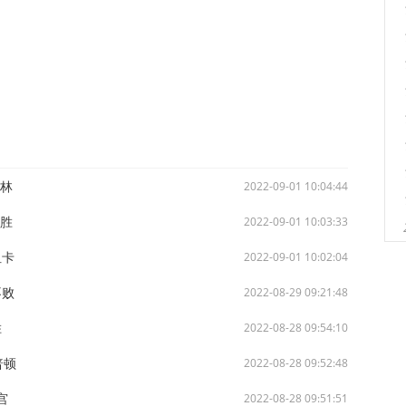
森林
2022-09-01 10:04:44
连胜
2022-09-01 10:03:33
纽卡
2022-09-01 10:02:04
不败
2022-08-29 09:21:48
胜
2022-08-28 09:54:10
普顿
2022-08-28 09:52:48
宫
2022-08-28 09:51:51