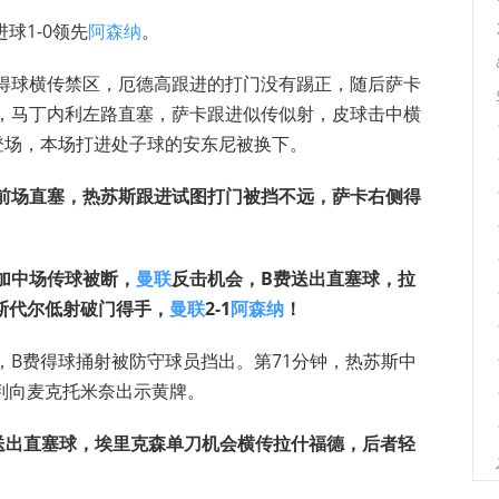
球1-0领先
阿森纳
。
路得球横传禁区，厄德高跟进的打门没有踢正，随后萨卡
钟，马丁内利左路直塞，萨卡跟进似传似射，皮球击中横
登场，本场打进处子球的安东尼被换下。
前场直塞，热苏斯跟进试图打门被挡不远，萨卡右侧得
加中场传球被断，
曼联
反击机会，B费送出直塞球，拉
斯代尔低射破门得手，
曼联
2-1
阿森纳
！
，B费得球捅射被防守球员挡出。第71分钟，热苏斯中
判向麦克托米奈出示黄牌。
送出直塞球，埃里克森单刀机会横传拉什福德，后者轻