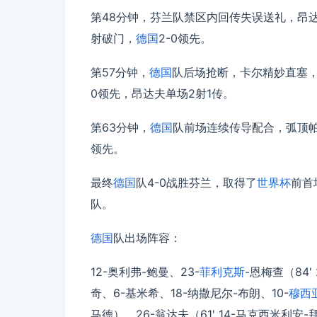
第48分钟，芬兰队禁区内回传失误送礼，昂
射破门，
德国
2-0领先。
第57分钟，
德国
队后场抢断，卡尔精妙直塞
0领先，昂达夫单场2射1传。
第63分钟，
德国
队前场连续传导配合，弧顶
领先。
最终
德国
队4-0战胜芬兰，取得了
世界杯
前首
队。
德国
队出场阵容：
12-奥利弗-鲍曼、23-
菲利克斯
-恩梅查（84
奇、6-基米希、18-纳撒尼尔-布朗、10-
穆西
马德）、26-翁达夫（61' 14-马克西米利安-