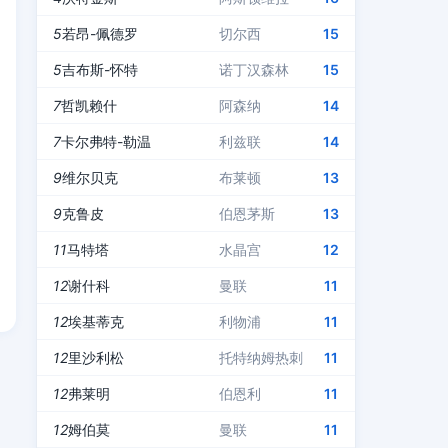
5
若昂-佩德罗
切尔西
15
5
吉布斯-怀特
诺丁汉森林
15
7
哲凯赖什
阿森纳
14
7
卡尔弗特-勒温
利兹联
14
9
维尔贝克
布莱顿
13
9
克鲁皮
伯恩茅斯
13
11
马特塔
水晶宫
12
12
谢什科
曼联
11
12
埃基蒂克
利物浦
11
12
里沙利松
托特纳姆热刺
11
12
弗莱明
伯恩利
11
12
姆伯莫
曼联
11