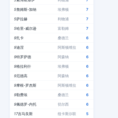
5
詹姆斯-加纳
埃弗顿
7
5
萨拉赫
利物浦
7
5
哈里-威尔逊
富勒姆
7
9
扎卡
桑德兰
6
9
迪涅
阿斯顿维拉
6
9
特罗萨德
阿森纳
6
9
格拉利什
埃弗顿
6
9
厄德高
阿森纳
6
9
摩根-罗杰斯
阿斯顿维拉
6
9
勒费埃
桑德兰
6
9
佩德罗-内托
切尔西
6
17
吉马良斯
纽卡斯尔联
5