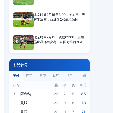
钟，恩佐撞倒安德森引发双方冲
突，第37和第42分钟，英格兰队安
德森、阿根廷队利马各自染黄，半
北京时间7月15日3:00，美加墨世界
场结束，两队0-0打平。第55分
杯半决赛，西班牙2-0战胜法国，晋
级决赛。这是足坛跨代两位超级巨
星姆巴佩与亚马尔的第11次直接交
手，姆巴佩9负2胜遭遇尴尬。姆巴
北京时间7月15日凌晨03:00，美加
佩VS亚马尔11次交
墨世界杯半决赛，法国对阵西班牙
的比赛在美国达拉斯进行。上半场
比赛，亚马尔造点，奥亚萨瓦尔点
射为西班牙首开纪录，萨利巴伤
退，库库雷利亚染黄，半场
积分榜
英超
西甲
意甲
德甲
法甲
中超
排名
胜
平
负
积分
1
阿森纳
26
7
5
85
2
曼城
23
9
6
78
3
曼联
20
11
7
71