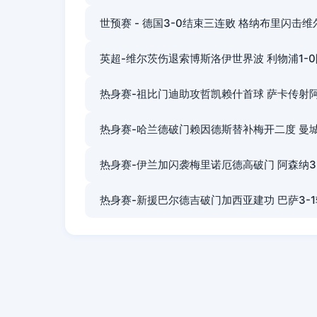
世预赛 - 德国3-0结束三连败 格纳布里闪击
英超-维尔茨伤退索博斯洛伊世界波 利物浦1-
热身赛-祖比门迪助攻哲凯赖什首球 萨卡传射阿
热身赛-哈兰德破门赖因德斯替补梅开二度 曼城
热身赛-伊兰加闪袭梅里诺厄德高破门 阿森纳3
热身赛-新援巴尔德吉破门加西亚建功 巴萨3-