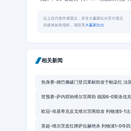
以上仅代表作者观点，并非大赢家比分官方观点
自媒体如有侵权，请联系
大赢家比分
相关新闻
热身赛-姆巴佩破门登贝莱献助攻于帕染红 法国
世预赛-萨内双响维尔茨两助 德国6-0斯洛伐
欧冠-埃基蒂克反戈维尔茨两助攻 利物浦5-1
英超-维尔茨造红牌萨拉赫绝杀 利物浦1-0夺