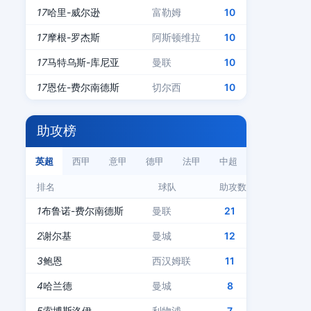
17
哈里-威尔逊
富勒姆
10
17
摩根-罗杰斯
阿斯顿维拉
10
17
马特乌斯-库尼亚
曼联
10
17
恩佐-费尔南德斯
切尔西
10
助攻榜
英超
西甲
意甲
德甲
法甲
中超
排名
球队
助攻数
1
布鲁诺-费尔南德斯
曼联
21
2
谢尔基
曼城
12
3
鲍恩
西汉姆联
11
4
哈兰德
曼城
8
5
索博斯洛伊
利物浦
7