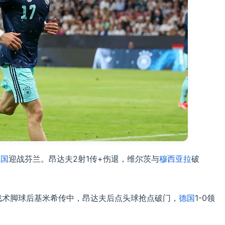
德国
迎战芬兰。昂达夫2射1传+伤退，维尔茨与
穆西亚拉
破
战术脚球后基米希传中，昂达夫后点头球抢点破门，
德国
1-0领