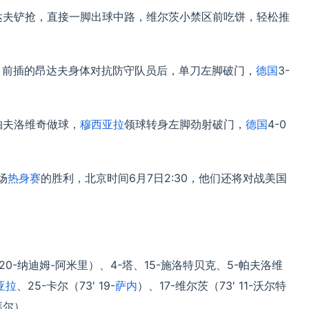
达夫铲抢，直接一脚出球中路，维尔茨小禁区前吃饼，轻松推
，前插的昂达夫身体对抗防守队员后，单刀左脚破门，
德国
3-
帕夫洛维奇做球，
穆西亚拉
领球转身左脚劲射破门，
德国
4-0
场
热身赛
的胜利，北京时间6月7日2:30，他们还将对战美国
' 20-纳迪姆-阿米里）、4-塔、15-施洛特贝克、5-帕夫洛维
亚拉
、25-卡尔（73' 19-
萨内
）、17-维尔茨（73' 11-沃尔特
拜尔）