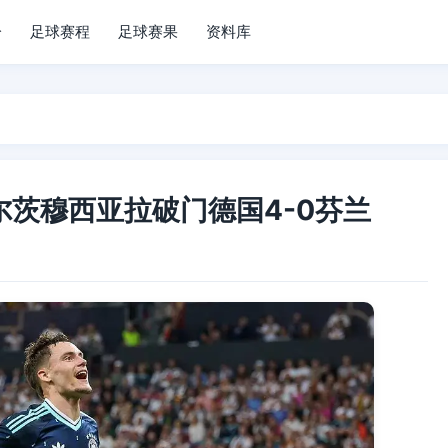
分
足球赛程
足球赛果
资料库
维尔茨穆西亚拉破门德国4-0芬兰