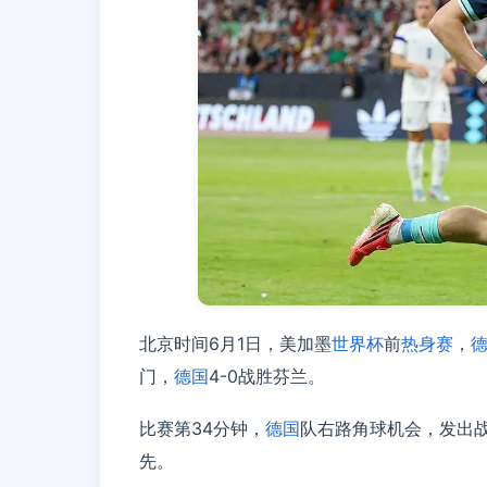
北京时间6月1日，美加墨
世界杯
前
热身赛
，
门，
德国
4-0战胜芬兰。
比赛第34分钟，
德国
队右路角球机会，发出
先。