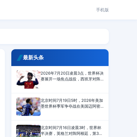
手机版
最新头条
2026年7月20日凌晨3点，世界杯决
赛展开一场焦点战役，西班牙对阵
阿根廷。上半场开场不久，亚马尔
射门被封堵。奥亚萨瓦尔射门太
正，被大马丁扑住。下半场，恩佐
北京时间7月19日5时，2026年美加
最后时刻拿到第二张黄牌
墨世界杯季军争夺战在美国迈阿密
体育场展开角逐，英格兰6-4战胜法
国，夺得世界杯季军。上半场，赖
斯传射建功，孔萨头槌破门，萨卡
北京时间7月16日凌晨3时，世界杯
打进2球，英格兰4-0领先；
半决赛，英格兰对阵阿根廷，第3分