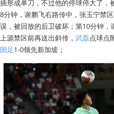
插形成单刀，不过他的停球停大了，
8分钟，谢鹏飞右路传中，张玉宁禁
误，被回放的后卫破坏；第10分钟，
上源禁区前再送出斜传，
武磊
点球点
国足
1-0领先新加坡；