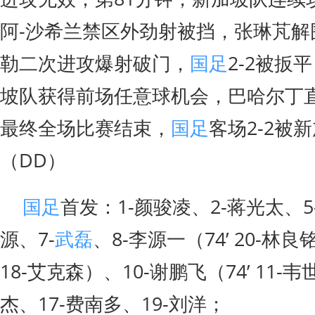
阿-沙希兰禁区外劲射被挡，张琳芃解
勒二次进攻爆射破门，
国足
2-2被扳
坡队获得前场任意球机会，巴哈尔丁
最终全场比赛结束，
国足
客场2-2被
（DD）
国足
首发：1-颜骏凌、2-蒋光太、5
源、7-
武磊
、8-李源一（74’ 20-林良
18-艾克森）、10-谢鹏飞（74’ 11-
杰、17-费南多、19-刘洋；