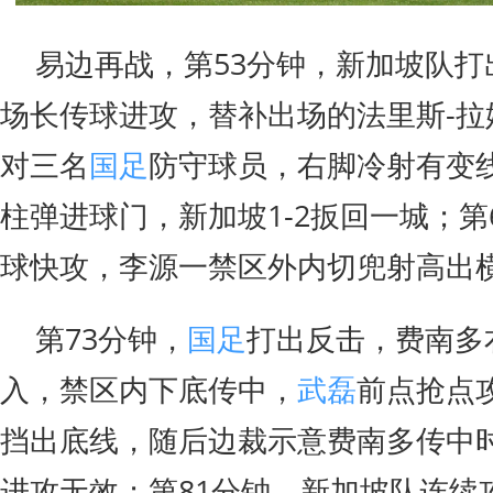
易边再战，第53分钟，新加坡队打
场长传球进攻，替补出场的法里斯-拉
对三名
国足
防守球员，右脚冷射有变
柱弹进球门，新加坡1-2扳回一城；第
球快攻，李源一禁区外内切兜射高出
第73分钟，
国足
打出反击，费南多
入，禁区内下底传中，
武磊
前点抢点
挡出底线，随后边裁示意费南多传中
进攻无效；第81分钟，新加坡队连续