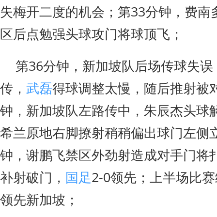
失梅开二度的机会；第33分钟，费南
区后点勉强头球攻门将球顶飞；
第36分钟，新加坡队后场传球失误
传，
武磊
得球调整太慢，随后推射被对
钟，新加坡队左路传中，朱辰杰头球解
希兰原地右脚撩射稍稍偏出球门左侧
钟，谢鹏飞禁区外劲射造成对手门将
补射破门，
国足
2-0领先；上半场比
领先新加坡；