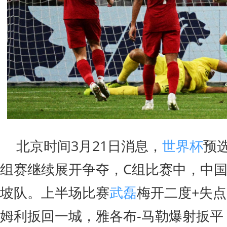
北京时间3月21日消息，
世界杯
预
组赛继续展开争夺，C组比赛中，中
坡队。上半场比赛
武磊
梅开二度+失点
姆利扳回一城，雅各布-马勒爆射扳平