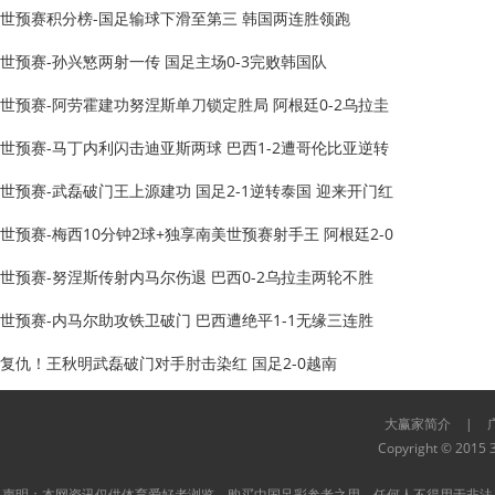
世预赛积分榜-国足输球下滑至第三 韩国两连胜领跑
世预赛-孙兴慜两射一传 国足主场0-3完败韩国队
世预赛-阿劳霍建功努涅斯单刀锁定胜局 阿根廷0-2乌拉圭
世预赛-马丁内利闪击迪亚斯两球 巴西1-2遭哥伦比亚逆转
世预赛-武磊破门王上源建功 国足2-1逆转泰国 迎来开门红
世预赛-梅西10分钟2球+独享南美世预赛射手王 阿根廷2-0
世预赛-努涅斯传射内马尔伤退 巴西0-2乌拉圭两轮不胜
世预赛-内马尔助攻铁卫破门 巴西遭绝平1-1无缘三连胜
复仇！王秋明武磊破门对手肘击染红 国足2-0越南
大赢家简介
|
Copyright © 2015 3
声明：本网资讯仅供体育爱好者浏览、购买中国足彩参考之用。任何人不得用于非法