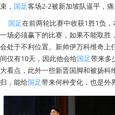
束，
国足
客场2-2被新加坡队逼平，
国足
在前两轮比赛中收获1胜1负
一场必须赢下的比赛，如果不能取胜
会处于不利位置。新帅伊万科维奇上
间仅有10天，因此他会给
国足
带来多
大看点，此外一些新晋国脚和被扬科
归，能给
国足
带来何种变化，也是外