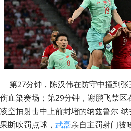
第27分钟，陈汉伟在防守中撞到张
伤血染赛场；第29分钟，谢鹏飞禁区
凌空抽射击中上前封堵的纳兹鲁尔-纳
果断吹罚点球，
武磊
亲自主罚射门被