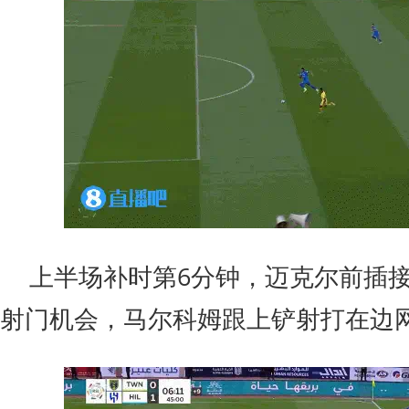
上半场补时第6分钟，迈克尔前插
射门机会，马尔科姆跟上铲射打在边