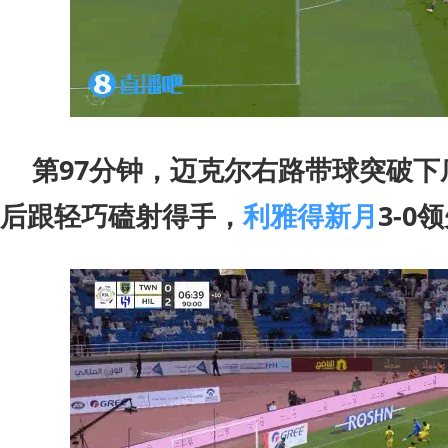
第97分钟，迈克尔右路带球突破下
后跟轻巧磕射得手，
利雅得新月
3-0