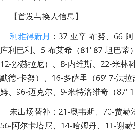
【首发与换人信息】
利雅得新月
：37-亚辛-布努、66-
库利巴利、5-布莱希（81' 87-坦巴蒂
12-沙赫拉尼）、8-内维斯、22-米林科维
默德-卡努）、16-多萨里（69' 7-法
姆、96-迈克尔、9-米特洛维奇（87' 
未出场替补：21-奥韦斯、70-贾赫
56-阿尔卡塔尼、14-哈姆丹、11-谢赫