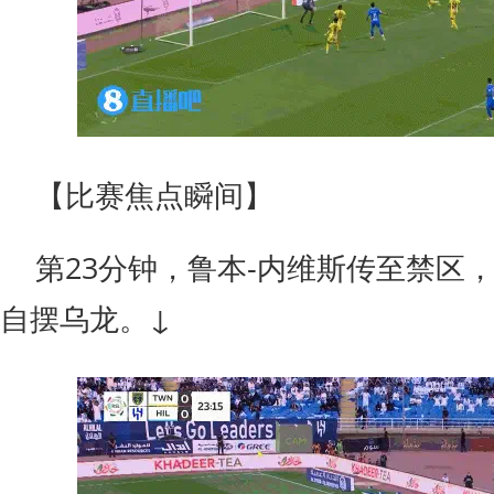
【比赛焦点瞬间】
第23分钟，鲁本-内维斯传至禁区
自摆乌龙。↓