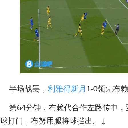
半场战罢，
利雅得新月
1-0领先布
第64分钟，布赖代合作左路传中，
球打门，布努用腿将球挡出。↓