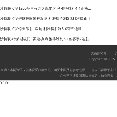
沙特联-C罗1200场里程碑之战传射 利雅得胜利4-1距榜首7
沙特联-C罗进球被吹米神双响 利雅得胜利0-3利雅得新月
沙特联-C罗惊天吊射+双响 利雅得胜利3-0夺五连胜
沙特联-特莱斯破门C罗建功 利雅得胜利3-1各赛事7连胜
大赢家简介
|
Copyright © 2015 3
声明：本网资讯仅供体育爱好者浏览、购买中国足彩参考之用。任何人不得用于非法
广告不得违反国家法律规定，如有违者，
'); })();