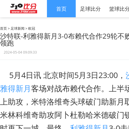
首页
足球比分
篮球比
首页
>
足球新闻
>
欧冠
沙特联-利雅得新月3-0布赖代合作29轮不
领跑
2024-05-04 09:09:33
5月4日讯 北京时间5月3日23:00，
雅得新月
客场对战布赖代合作。上半
上助攻，米特洛维奇头球破门助新月
米林科维奇助攻阿卜杜勒哈米德破门
时再下一城。最终，
利雅得新月
3-0