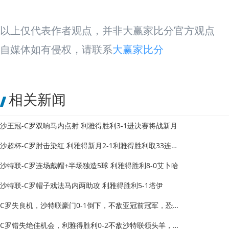
以上仅代表作者观点，并非大赢家比分官方观点
自媒体如有侵权，请联系
大赢家比分
相关新闻
沙王冠-C罗双响马内点射 利雅得胜利3-1进决赛将战新月
沙超杯-C罗肘击染红 利雅得新月2-1利雅得胜利取33连胜创
沙特联-C罗连场戴帽+半场独造5球 利雅得胜利8-0艾卜哈
沙特联-C罗帽子戏法马内两助攻 利雅得胜利5-1塔伊
C罗失良机，沙特联豪门0-1倒下，不敌亚冠前冠军，恐止步亚冠八
C罗错失绝佳机会，利雅得胜利0-2不敌沙特联领头羊，6连胜终