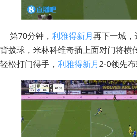
第70分钟，
利雅得新月
再下一城，
背拨球，米林科维奇插上面对门将横
轻松打门得手，
利雅得新月
2-0领先