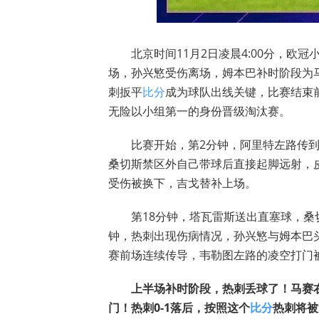
北京时间11月2日凌晨4:00分，欧
场，孙兴慜受伤离场，姆本巴补时阶段为马
刺扳平
比分
成为球队出线关键，比赛结束前
无险以小组第一的身份晋级淘汰赛。
比赛开始，第2分钟，阿里特左路传
桑切斯禁区外自己带球后直接起脚远射，
受伤被换下，吉戈替补上场。
第18分钟，塔瓦雷斯送出直塞球，桑
钟，热刺出现伤病情况，孙兴慜与姆本巴
赛前场连续传导，韦勒图左路的凌空打门
上半场补时阶段，热刺丢球了！马赛
门！热刺0-1落后，按照这个
比分
热刺将被