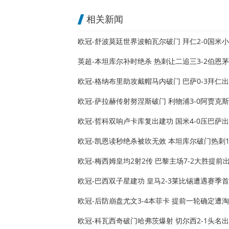
相关新闻
欧冠-舒波莫廷世界波帕瓦尔破门 拜仁2-0国米
英超-本坦库尔补时绝杀 热刺让二追三3-2伯恩
欧冠-格纳布里助攻戴帽马内破门 巴萨0-3拜仁
欧冠-萨拉赫传射努涅斯破门 利物浦3-0阿贾克
欧冠-哲科双响卢卡库复出建功 国米4-0压巴萨
欧冠-凯恩读秒绝杀被吹无效 本坦库尔破门热刺1
欧冠-梅西姆皇均2射2传 巴黎主场7-2大胜提前
欧冠-巴西双子星建功 皇马2-3莱比锡遭遇赛季
欧冠-后防崩盘尤文3-4本菲卡 提前一轮确定遭
欧冠-科瓦西奇破门哈弗茨爆射 切尔西2-1头名