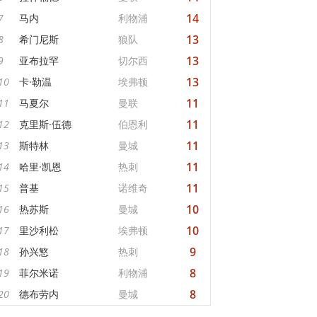
14
7
马内
利物浦
13
8
希门尼斯
狼队
13
9
亚布拉罕
切尔西
13
10
卡·勒温
埃弗顿
11
11
马夏尔
曼联
11
12
克里斯·伍德
伯恩利
11
13
斯特林
曼城
11
14
哈里·凯恩
热刺
11
15
普基
诺维奇
10
16
热苏斯
曼城
10
17
里沙利松
埃弗顿
9
18
孙兴慜
热刺
8
19
菲尔米诺
利物浦
8
20
德布劳内
曼城