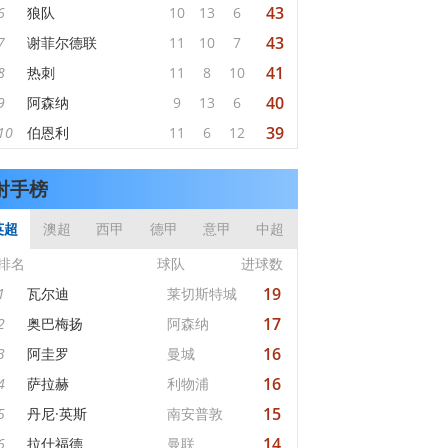
43
6
狼队
10
13
6
43
7
谢菲尔德联
11
10
7
41
8
热刺
11
8
10
40
9
阿森纳
9
13
6
39
10
伯恩利
11
6
12
射手榜
英超
澳超
西甲
德甲
意甲
中超
排名
球队
进球数
19
1
瓦尔迪
莱切斯特城
17
2
奥巴梅扬
阿森纳
16
3
阿圭罗
曼城
16
4
萨拉赫
利物浦
15
5
丹尼·英斯
南安普敦
14
6
拉什福德
曼联