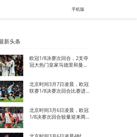
手机版
最新头条
欧冠1/8决赛次回合，2支夺
冠大热门皇家马德里和曼城
出击，双双完成晋级，皇马
主场1-1踢平莱比锡，结合
北京时间3月7日凌晨，欧冠
首回合1-0莱比锡，皇马以
联赛1/8决赛次回合比赛进
总比分2-1惊险淘汰莱比
行。曼城队坐镇主场，迎来
锡。曼城又一次踢出独一档
了哥本哈根队的挑战。凭借
的比赛
北京时间3月6日凌晨，欧冠
着上半场比赛的3粒进球，
1/8决赛次回合较量迎来两
曼城队在本场比赛以3-1的
场碰撞，其中拜仁主场迎战
比分击败了对手，两回合总
拉齐奥。大巴黎客场挑战皇
比
北京时间3月6日凌晨4时，