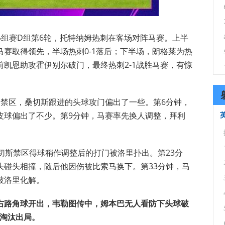
冠小组赛D组第6轮，托特纳姆热刺在客场对阵马赛。上半
赛取得领先，半场热刺0-1落后；下半场，朗格莱为热
凯恩助攻霍伊别尔破门，最终热刺2-1战胜马赛，有惊
到禁区，桑切斯跟进的头球攻门偏出了一些。第6分钟，
皮球偏出了不少。第9分钟，马赛率先换人调整，拜利
切斯禁区得球稍作调整后的打门被洛里扑出。第23分
头碰头相撞，随后他因伤被比索马换下。第33分钟，马
被洛里化解。
右路角球开出，韦勒图传中，姆本巴无人看防下头球破
淘汰出局。