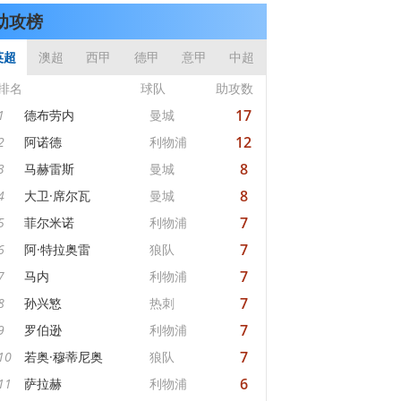
助攻榜
英超
澳超
西甲
德甲
意甲
中超
排名
球队
助攻数
17
1
德布劳内
曼城
12
2
阿诺德
利物浦
8
3
马赫雷斯
曼城
8
4
大卫·席尔瓦
曼城
7
5
菲尔米诺
利物浦
7
6
阿·特拉奥雷
狼队
7
7
马内
利物浦
7
8
孙兴慜
热刺
7
9
罗伯逊
利物浦
7
10
若奥·穆蒂尼奥
狼队
6
11
萨拉赫
利物浦