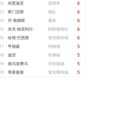
6
12
布恩迪亚
诺维奇
6
13
希门尼斯
狼队
6
14
丹·詹姆斯
曼联
6
15
杰克·格雷利什
阿斯顿维拉
6
16
哈维·巴恩斯
莱切斯特城
5
17
亨德森
利物浦
5
18
迪涅
埃弗顿
5
19
德乌洛费乌
沃特福德
5
20
蒂莱曼斯
莱切斯特城