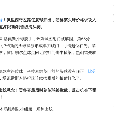
分
！佩里西奇左路任意球开出，朗格莱头球价格求攻入
热刺将顺利晋级淘汰赛。
保-洛佩斯扑球脱手，热刺试图射门被解围。第65分
小卢卡斯的头球摆渡形成单刀破门，可惜越位在先。第
传球，霍伊别尔点球点附近的打门击中横梁，热刺错失取
云德尔右路传球，科拉希纳茨门前的头球没有顶正，
比分
会，塔瓦雷斯左路得球连续摆脱后的抽射打飞了。
死出线悬念！贡多齐最后时刻传球被拦截，反击机会下霍
赛！
借本场胜利以小组第一顺利出线。