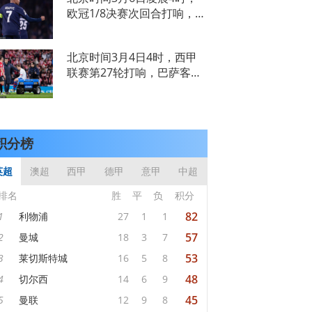
家社会！在拜仁主场跟拉齐
欧冠1/8决赛次回合打响，
奥的比赛，拜仁成功完成逆
手握首回合2-0优势的巴黎
转，依靠凯恩的梅开二度和
客场挑战皇家社会。此役，
穆
北京时间3月4日4时，西甲
巴黎核心姆巴佩打满全场，
联赛第27轮打响，巴萨客场
并在上下半场第15分钟内切
挑战毕尔巴鄂，第26分钟和
破门和第56分钟单刀各入一
第45分钟，巴萨两员大将德
球，
容、佩德里先后伤退，最终
巴萨0-0闷平对手，27轮后
积分榜
积58分，落后榜首8分。第
14分钟，巴
英超
澳超
西甲
德甲
意甲
中超
排名
胜
平
负
积分
82
1
利物浦
27
1
1
57
2
曼城
18
3
7
53
3
莱切斯特城
16
5
8
48
4
切尔西
14
6
9
45
5
曼联
12
9
8