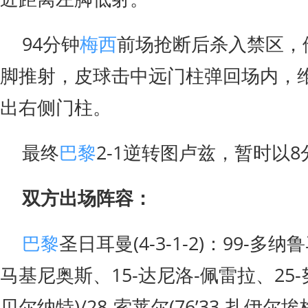
94分钟
梅西
前场抢断后杀入禁区，
脚推射，皮球击中远门柱弹回场内，
出右侧门柱。
最终
巴黎
2-1逆转图卢兹，暂时以
双方出场阵容：
巴黎
圣日耳曼(4-3-1-2)：99-多纳
马基尼奥斯、15-达尼洛-佩雷拉、25-努诺
贝尔纳特)/28-索莱尔(76’33-扎伊尔