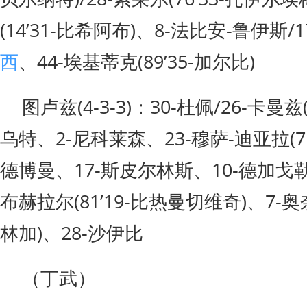
(14’31-比希阿布)、8-法比安-鲁伊斯/1
西
、44-埃基蒂克(89’35-加尔比)
图卢兹(4-3-3)：30-杜佩/26-卡曼兹
乌特、2-尼科莱森、23-穆萨-迪亚拉(71’
德博曼、17-斯皮尔林斯、10-德加戈勒(81
布赫拉尔(81’19-比热曼切维奇)、7-奥奈
林加)、28-沙伊比
（丁武）