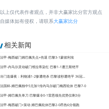
以上仅代表作者观点，并非大赢家比分官方观点
自媒体如有侵权，请联系
大赢家比分
相关新闻
法甲-梅西破门姆巴佩失点+伤退 巴黎3-1蒙彼利埃
法甲-内马尔灵动破门维拉蒂染红 巴黎1-1遭兰斯绝平
冷门迭爆夜：利物浦1-2惨遭绝杀 巴黎读秒遭绝平 36冠王0-2
法国杯-姆巴佩独中5元加1传内马尔破门梅西轮休 巴黎7-0
法甲-姆巴佩失单刀 巴黎爆冷0-1雷恩领先优势仅剩3分
法甲-梅西破门+策动 姆巴佩轮休巴黎2-0昂热6分领跑