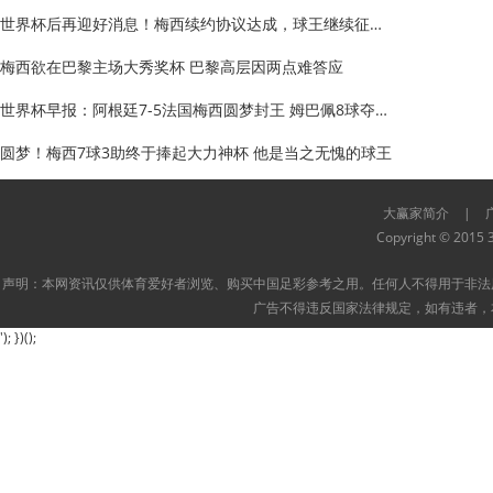
世界杯后再迎好消息！梅西续约协议达成，球王继续征战五大联
梅西欲在巴黎主场大秀奖杯 巴黎高层因两点难答应
世界杯早报：阿根廷7-5法国梅西圆梦封王 姆巴佩8球夺金靴
圆梦！梅西7球3助终于捧起大力神杯 他是当之无愧的球王
大赢家简介
|
Copyright © 2015 3
声明：本网资讯仅供体育爱好者浏览、购买中国足彩参考之用。任何人不得用于非法
广告不得违反国家法律规定，如有违者，
'); })();