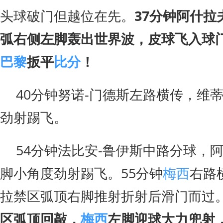
头球破门但越位在先。
37分钟阿什
弧右侧左脚轰出世界波，皮球飞入球门
巴黎
扳平
比分
！
40分钟努诺-门德斯左路横传，维
劲射踢飞。
54分钟法比安-鲁伊斯中路分球，
脚小角度劲射踢飞。55分钟
梅西
右路
拉禁区弧顶右脚推射折射后滑门而过
区弧顶回敲，
梅西
左脚迎球大力兜射