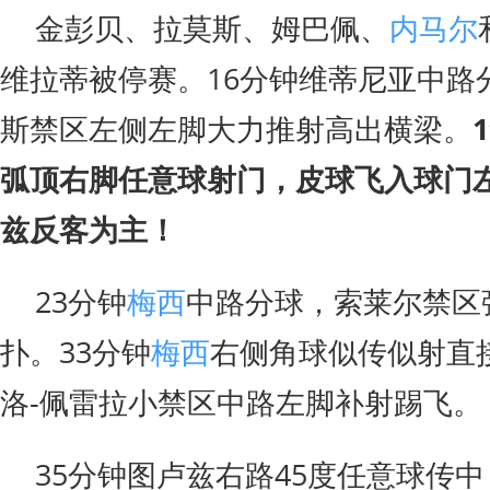
金彭贝、拉莫斯、姆巴佩、
内马尔
维拉蒂被停赛。16分钟维蒂尼亚中路
斯禁区左侧左脚大力推射高出横梁。
弧顶右脚任意球射门，皮球飞入球门左
兹反客为主！
23分钟
梅西
中路分球，索莱尔禁区
扑。33分钟
梅西
右侧角球似传似射直
洛-佩雷拉小禁区中路左脚补射踢飞。
35分钟图卢兹右路45度任意球传