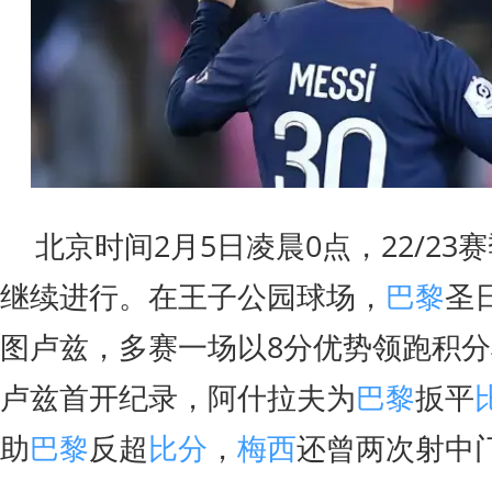
北京时间2月5日凌晨0点，22/23
继续进行。在王子公园球场，
巴黎
圣
图卢兹，多赛一场以8分优势领跑积
卢兹首开纪录，阿什拉夫为
巴黎
扳平
助
巴黎
反超
比分
，
梅西
还曾两次射中