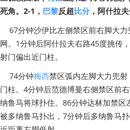
死角。2-1，
巴黎
反超
比分
，阿什拉夫
67分钟沙伊比左侧禁区前右脚大力
网。1分钟后阿什拉夫右路45度挑传
射门偏出近门柱。
74分钟
梅西
禁区弧内左脚大力兜射
门柱。4分钟后范德博曼右侧禁区前
纳鲁马将球扑住。86分钟达林加禁区
被多纳鲁马扑出，7分钟后多纳鲁马
近距离左脚低射。