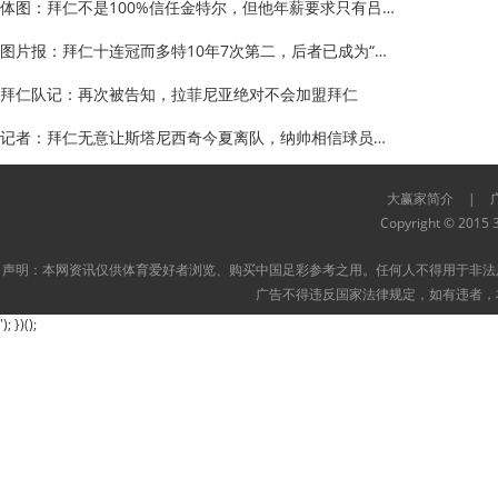
体图：拜仁不是100%信任金特尔，但他年薪要求只有吕迪格一半
图片报：拜仁十连冠而多特10年7次第二，后者已成为“亚”特
拜仁队记：再次被告知，拉菲尼亚绝对不会加盟拜仁
记者：拜仁无意让斯塔尼西奇今夏离队，纳帅相信球员的实力
大赢家简介
|
Copyright © 2015 3
声明：本网资讯仅供体育爱好者浏览、购买中国足彩参考之用。任何人不得用于非法
广告不得违反国家法律规定，如有违者，
'); })();