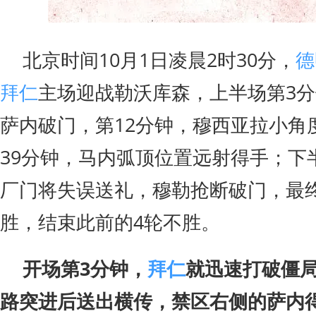
北京时间10月1日凌晨2时30分，
德
拜仁
主场迎战勒沃库森，上半场第3
萨内破门，第12分钟，穆西亚拉小角
39分钟，马内弧顶位置远射得手；下
厂门将失误送礼，穆勒抢断破门，最
胜，结束此前的4轮不胜。
开场第3分钟，
拜仁
就迅速打破僵
路突进后送出横传，禁区右侧的萨内