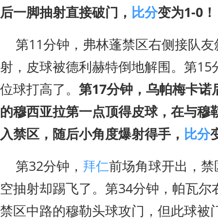
后一脚抽射直接破门，
比分
变为1-0！
第11分钟，弗林蓬禁区右侧接队友
射，皮球被德利赫特倒地解围。第15
位球打高了。
第17分钟，乌帕梅卡诺
的穆西亚拉第一点顶得皮球，在与穆
入禁区，随后小角度爆射得手，
比分
第32分钟，
拜仁
前场角球开出，禁
空抽射却踢飞了。第34分钟，帕瓦尔
禁区中路的穆勒头球攻门，但此球被门