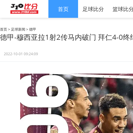
首页
足球比分
篮球比
首页
>
足球新闻
>
德甲
德甲-穆西亚拉1射2传马内破门 拜仁4-0终
2022-10-01 09:24:09