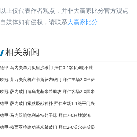
以上仅代表作者观点，并非大赢家比分官方观点
自媒体如有侵权，请联系
大赢家比分
相关新闻
德甲-马内失单刀贝里沙破门 拜仁0-1客负4轮不胜
欧冠-莱万失良机卢卡斯萨内破门 拜仁主场2-0巴萨
欧冠-萨内破门造乌龙基米希助攻 拜仁客场2-0国米
德甲-萨内破门索默屡献神扑 拜仁主场1-1绝平门兴
德甲-马内双响德利赫特处子球 拜仁7-0狂胜波鸿
德甲-穆西亚拉建功基米希破门 拜仁2-0沃尔夫斯堡