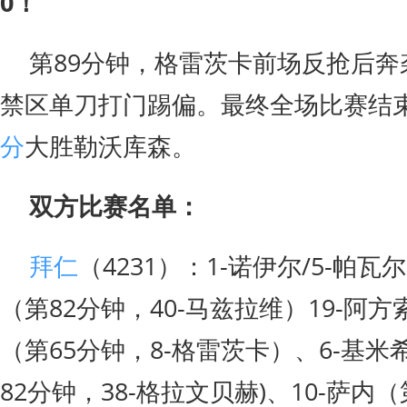
0！
第89分钟，格雷茨卡前场反抢后奔
禁区单刀打门踢偏。最终全场比赛结
分
大胜勒沃库森。
双方比赛名单：
拜仁
（4231）：1-诺伊尔/5-帕瓦
（第82分钟，40-马兹拉维）19-阿方索
（第65分钟，8-格雷茨卡）、6-基米希
82分钟，38-格拉文贝赫)、10-萨内（