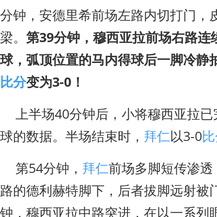
分钟，安德里希前场左路内切打门，
梁。
第39分钟，穆西亚拉前场右路连
球，弧顶位置的马内得球后一脚冷静
比分
变为3-0！
上半场40分钟后，小将穆西亚拉已
球的数据。半场结束时，
拜仁
以3-0
比
第54分钟，
拜仁
前场多脚短传渗透
路的德利赫特脚下，后者拔脚远射被门
钟，穆西亚拉中路突进，在以一系列