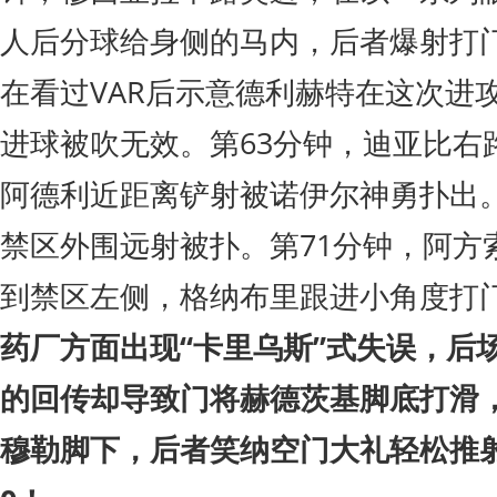
人后分球给身侧的马内，后者爆射打
在看过VAR后示意德利赫特在这次进
进球被吹无效。第63分钟，迪亚比右
阿德利近距离铲射被诺伊尔神勇扑出。
禁区外围远射被扑。第71分钟，阿方
到禁区左侧，格纳布里跟进小角度打
药厂方面出现“卡里乌斯”式失误，后
的回传却导致门将赫德茨基脚底打滑
穆勒脚下，后者笑纳空门大礼轻松推