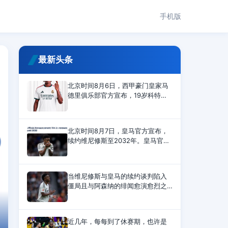
手机版
最新头条
北京时间8月6日，西甲豪门皇家马
德里俱乐部官方宣布，19岁科特迪
瓦国脚边锋扬&middot;迪奥曼德正
式加盟球队，签约至2033年6月。
皇马官方公告如下：皇家马德里足
北京时间8月7日，皇马官方宣布，
球俱乐部和RB莱比锡
续约维尼修斯至2032年。皇马官方
公告称：皇家马德里足球俱乐部与
维尼修斯已就延长其合同达成协
议，该合同将使他继续为俱乐部效
当维尼修斯与皇马的续约谈判陷入
力至2032年6月30日。
僵局且与阿森纳的绯闻愈演愈烈之
际，西班牙媒体《阿斯报》撰文表
示，维尼修斯欠皇马太多，银河战
舰为了他不惜与金球奖官方决裂，
热身汇总-曼城3-1 阿森纳1-3 米兰德比
近几年，每每到了休赛期，也许是
在他遭遇种族歧视时