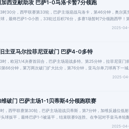
加西亚献助攻 巴萨1-0马洛卡暂7分领跑
晨3时30分，西甲联赛第33轮，巴萨主场迎战马洛卡，第46分钟，奥尔莫
球，最终巴萨1-0小胜，33轮过后积76分，多赛1场暂时7分领跑西甲！第
2025-04
旧主亚马尔拉菲尼亚破门 巴萨4-0多特
晨3时，欧冠1/4决赛首回合，巴萨主场迎战多特。第25分钟，拉菲尼亚门
和第66分钟，莱万两次破门扩大比分，第76分钟，亚马尔单刀球再下一城
2025-04
维破门 巴萨主场1-1贝蒂斯4分领跑联赛
3时，西甲联赛第30轮，巴萨主场迎战贝蒂斯，第7分钟，加维反越位低射
萨头球扳平，最终巴萨1-1被逼平，结束联赛9连胜。在争冠对手皇马本轮
2025-04