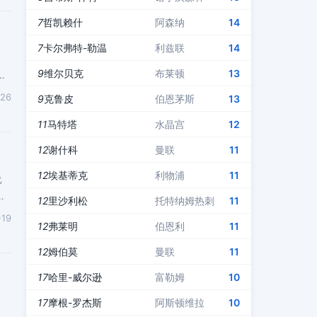
7
哲凯赖什
阿森纳
14
7
卡尔弗特-勒温
利兹联
14
9
维尔贝克
布莱顿
13
-26
9
克鲁皮
伯恩茅斯
13
11
马特塔
水晶宫
12
12
谢什科
曼联
11
12
埃基蒂克
利物浦
11
比
萨
12
里沙利松
托特纳姆热刺
11
-19
12
弗莱明
伯恩利
11
12
姆伯莫
曼联
11
17
哈里-威尔逊
富勒姆
10
17
摩根-罗杰斯
阿斯顿维拉
10
人