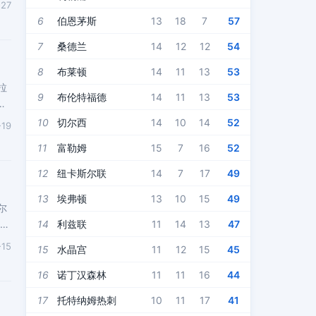
-27
6
伯恩茅斯
13
18
7
57
7
桑德兰
14
12
12
54
8
布莱顿
14
11
13
53
拉
9
布伦特福德
14
11
13
53
巴
10
切尔西
14
10
14
52
-19
11
富勒姆
15
7
16
52
12
纽卡斯尔联
14
7
17
49
13
埃弗顿
13
10
15
49
尔
，拉
14
利兹联
11
14
13
47
-15
15
水晶宫
11
12
15
45
16
诺丁汉森林
11
11
16
44
17
托特纳姆热刺
10
11
17
41