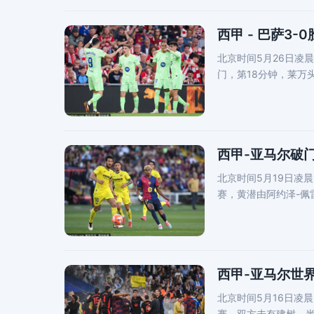
西甲 - 巴萨3
北京时间5月26日凌
门，第18分钟，莱万
巴，以38轮88分的
西甲-亚马尔破门
北京时间5月19日凌
赛，黄潜由阿约泽-
2-
西甲-亚马尔世界
北京时间5月16日凌
赛，双方未有建树，半