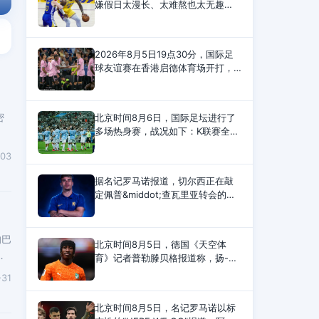
嫌假日太漫长、太难熬也太无趣
了，杜兰特总是会在社交媒体上冒
出头来整点事情。今年，杜兰特讽
刺的对象换成了刚刚得到詹姆斯和
2026年8月5日19点30分，国际足
杰伦-布朗，组成超级豪
球友谊赛在香港启德体育场开打，
切尔西对阵尤文。上半场，两队毫
无建树。下半场，伊尔迪兹助攻，
热格罗瓦兜射，皮球直挂死角。随
密
北京时间8月6日，国际足坛进行了
后，穆德里克替补登场，时隔20
多场热身赛，战况如下：K联赛全明
，
星 1-3 曼城第9分钟，努里禁区内兜
-03
射远角破门。第12分钟，金大元远
射扳平比分。第20分钟，塞梅尼奥
据名记罗马诺报道，切尔西正在敲
脚后跟助攻，赖因德斯
定佩普&middot;查瓦里亚转会的细
节，一旦完成，即将官宣。此前，
切尔西独家披露了新的报价，与巴
列卡诺的协议也已接近达成。1900
的巴
北京时间8月5日，德国《天空体
万欧元的固定转会费加
胜
育》记者普勒滕贝格报道称，扬-迪
奥曼德加盟皇马的交易将在本周内
-31
完成，双方目前非常接近达成协
议。报道称，当地时间本周二，莱
北京时间8月5日，名记罗马诺以标
比锡与皇马就扬-迪奥曼德