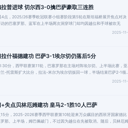
德拉普进球 切尔西3-0擒巴萨豪取三连胜
晨4点，2025/26赛季欧冠联赛小组赛阶段第5轮在斯坦福桥展开焦点对决
来访的巴塞罗那。蓝军在上半场两次洞穿球门却均因越位和手球被吹无
2025-11
拉什福德建功 巴萨3-1埃尔切仍落后5分
晨1:30分，西甲联赛第11轮，巴塞罗那在主场对阵埃尔切。上半场比赛，亚
兰-托雷斯扩大比分，拉法-米尔为埃尔切扳回一球，半场结束巴萨2-1领
2025-11
+失点贝林厄姆建功 皇马2-1胜10人巴萨
3点15分，2025-2026赛季西甲联赛第10轮迎来万众瞩目的西班牙国家德比
塞罗那。上半场，姆巴佩破门，不过因为越位在先被取消。随后，贝林厄