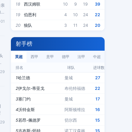
18
西汉姆联
10
9
19
39
并亲
加
19
伯恩利
4
10
24
22
-01
20
狼队
3
11
24
20
射手榜
头
英超
西甲
意甲
德甲
法甲
中超
得
排名
球队
进球数
-29
1
哈兰德
曼城
27
2
伊戈尔-蒂亚戈
布伦特福德
22
3
塞门约
曼城
17
日
4
沃特金斯
阿斯顿维拉
16
理
5
若昂-佩德罗
切尔西
15
-29
5
吉布斯-怀特
诺丁汉森林
15