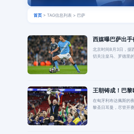
首页
> TAG信息列表 > 巴萨
西媒曝巴萨出手
北京时间8月3日，据
切关注皇马、罗德里的交
王朝铸成！巴黎
在匈牙利布达佩斯的
黎圣日耳曼，尽管开赛
阿森