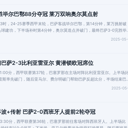
-0胜毕尔巴鄂88分夺冠 莱万双响奥尔莫点射
晨3时，24-25赛季西甲末轮，巴萨客战毕尔巴鄂，第14分钟，莱万挑射破
头球建功，下半场补时第4分钟，奥尔莫造点并破门，最终巴萨3-0完胜毕
2025-05
巴萨2-3比利亚雷亚尔 黄潜锁欧冠席位
晨1:00分，西甲联赛第37轮，巴塞罗那在主场对阵比利亚雷亚尔。上半场
佩雷斯率先破门，随后亚马尔、费尔明破门帮助巴萨反超比分，半场结束巴
2025-05
波+传射 巴萨2-0西班牙人提前2轮夺冠
晨3:30分，西甲联赛第36轮，巴塞罗那前往客场对阵西班牙人。上半场比
场结束以0-0战平；下半场，亚马尔世界波为巴萨打破僵局，随后西班牙