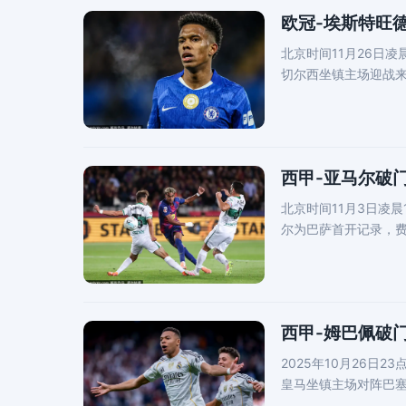
欧冠-埃斯特旺
北京时间11月26日凌
切尔西坐镇主场迎战
西甲-亚马尔破门
北京时间11月3日凌
尔为巴萨首开记录，费
先；下
西甲-姆巴佩破门
2025年10月26日2
皇马坐镇主场对阵巴
塞，