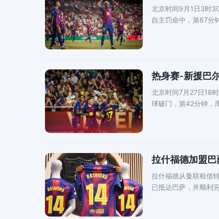
北京时间9月1日3时
自主罚命中，第67分
西亚连续
热身赛-新援巴尔
北京时间7月27日1
球破门，第42分钟，
手，第87分钟
拉什福德加盟巴
拉什福德从曼联租借转
已抵达巴萨，并顺利