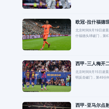
欧冠-拉什福德世
北京时间9月19日凌
什福德头球破门，第6
萨2-1客胜纽
西甲-三人梅开
北京时间9月15日凌
明反击破门，第49分
菲尼亚反抢得
西甲-亚马尔点射