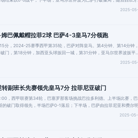
2025-05
姆巴佩戴帽拉菲2球 巴萨4-3皇马7分领跑
时15分，2024-25赛季西甲第35轮，巴萨对阵皇马。第4分钟、第14分钟
破门，第18分钟，加西亚头球扳回一城，第31分钟，亚马尔世界波扳平
2025-05
-1逆转副班长先赛领先皇马7分 拉菲尼亚破门
3:00，西甲联赛第34轮，巴塞罗那客场挑战巴拉多利德。上半场比赛，巴
斯的破门取得领先，半场巴萨0-1落后；下半场，巴萨由拉菲尼亚和费尔
2025-05