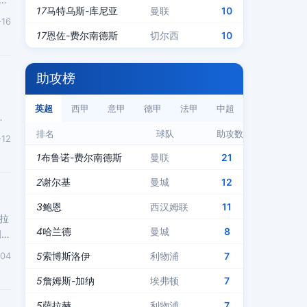
17
马特乌斯-库尼亚
曼联
10
-16
17
恩佐-费尔南德斯
切尔西
10
助攻榜
，
英超
西甲
意甲
德甲
法甲
中超
，
排名
球队
助攻数
-12
1
布鲁诺-费尔南德斯
曼联
21
2
谢尔基
曼城
12
3
鲍恩
西汉姆联
11
拉
4
哈兰德
曼城
8
明连
-04
5
索博斯洛伊
利物浦
7
5
詹姆斯-加纳
埃弗顿
7
5
萨拉赫
利物浦
7