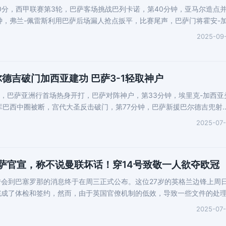
30分，西甲联赛第3轮，巴萨客场挑战巴列卡诺，第40分钟，亚马尔造点
钟，弗兰-佩雷斯利用巴萨后场漏人抢点扳平，比赛尾声，巴萨门将霍安-
2025-09
德吉破门加西亚建功 巴萨3-1轻取神户
8时，巴萨亚洲行首场热身开打，巴萨对阵神户，第33分钟，埃里克-加西亚
库巴西中圈被断，宫代大圣反击破门，第77分钟，巴萨新援巴尔德吉兜射
2025-07
萨官宣，称不说曼联坏话！穿14号致敬一人欲夺欧冠
会到巴塞罗那的消息终于在周三正式公布。这位27岁的英格兰边锋上周
完成了体检和签约，然而，由于英国官僚机制的低效，导致一些文件的处
2025-07