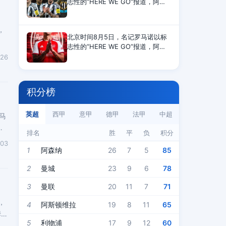
志性的“HERE WE GO”报道，阿森
纳签下纽卡28岁的巴西中场吉马良
斯，转会费为7500万镑。7500万镑
，
（8748万欧）的转会费也将成为纽
北京时间8月5日，名记罗马诺以标
卡队史出售
志性的“HERE WE GO”报道，阿森
纳签下纽卡28岁的巴西中场吉马良
-26
斯，转会费为7500万镑。罗马诺报
道称：“吉马良斯加盟阿森纳，
HERE WE
积分榜
英超
西甲
意甲
德甲
法甲
中超
马
排名
胜
平
负
积分
-03
1
阿森纳
26
7
5
85
2
曼城
23
9
6
78
3
曼联
20
11
7
71
，
4
阿斯顿维拉
19
8
11
65
姆直
5
利物浦
17
9
12
60