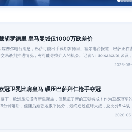
截胡罗德里 皇马曼城仅1000万欧差价
西媒赛尔电台消息，巴萨可能出手截胡罗德里。塞尔电台报道，巴萨正在
易谈判推进情况，有可能寻找介入的机会。记者Nil Sol&aacute;谈及
2026-08
欧冠卫冕比肩皇马 碾压巴萨拜仁枪手夺冠
夜幕下，欧洲足坛没有新皇诞生，但见证了新的王朝铸成！作为卫冕冠军
6分钟落后，但随后顽强地扳平比分，最终通过点球大战，总比分5-4战
2026-05