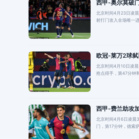
西甲-奥尔莫破门
北京时间4月23日凌
射打门攻入全场唯一进
分钟，亚马尔
欧冠-莱万2球弑
北京时间4月10日凌
抢点得手，第47分钟
最终巴萨
西甲-费兰助攻加
北京时间4月6日凌晨
门，第17分钟，德索
车的背景