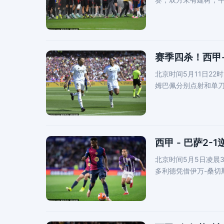
第80分钟
赛季四杀！西甲-
北京时间5月11日22
姆巴佩分别点射和单刀
第34分钟和
西甲 - 巴萨2
北京时间5月5日凌晨
多利德凭借伊万-桑切
入