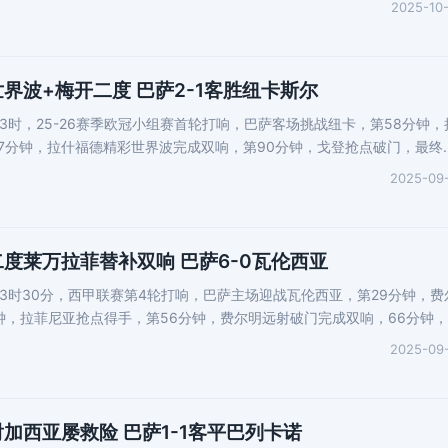
2025-10
界波+梅开二度 巴萨2-1客胜纽卡斯尔
晨3时，25-26赛季欧冠小组赛首轮打响，巴萨客场挑战纽卡，第58分钟，
7分钟，拉什福德精彩世界波完成双响，第90分钟，戈登抢点破门，最终
2025-09
二度莱万拉菲替补双响 巴萨6-0瓦伦西亚
晨3时30分，西甲联赛第4轮打响，巴萨主场迎战瓦伦西亚，第29分钟，费
钟，拉菲尼亚抢点得手，第56分钟，费尔明远射破门完成双响，66分钟
2025-09
加西亚屡救险 巴萨1-1客平巴列卡诺