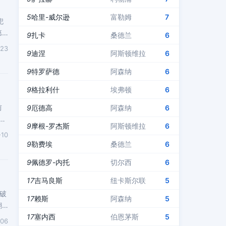
5
哈里-威尔逊
富勒姆
7
兜
7
9
扎卡
桑德兰
6
-23
9
迪涅
阿斯顿维拉
6
9
特罗萨德
阿森纳
6
9
格拉利什
埃弗顿
6
前
9
厄德高
阿森纳
6
！
9
摩根-罗杰斯
阿斯顿维拉
6
-10
9
勒费埃
桑德兰
6
9
佩德罗-内托
切尔西
6
17
吉马良斯
纽卡斯尔联
5
破
17
赖斯
阿森纳
5
翻
17
塞内西
伯恩茅斯
5
-06