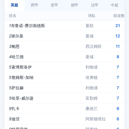
英超
西甲
意甲
德甲
法甲
中超
排名
球队
助攻数
1
布鲁诺-费尔南德斯
曼联
21
2
谢尔基
曼城
12
3
鲍恩
西汉姆联
11
4
哈兰德
曼城
8
5
索博斯洛伊
利物浦
7
5
詹姆斯-加纳
埃弗顿
7
5
萨拉赫
利物浦
7
5
哈里-威尔逊
富勒姆
7
9
扎卡
桑德兰
6
9
迪涅
阿斯顿维拉
6