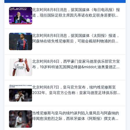
北京时间8月8日消息，据英国媒体《每日电讯报》报
道，现任国际足联主席因凡蒂诺在欧足联身居要职期
间，曾与一名女下属秘密交往，后来欧足联向这名女
性支付离职补偿金，并出资供她攻读
北京时间8月8日消息，据英国媒体《太阳报》报道，
阿森纳在错失维尼修斯后，可能会截胡利物浦的目标
巴尔科拉。阿森纳原本计划在今夏引进维尼修斯，但
最终这位巴西前锋选择与皇马续约
北京时间8月6日，西甲豪门皇家马德里俱乐部官方宣
布，19岁科特迪瓦国脚边锋扬&middot;迪奥曼德正式
加盟球队，签约至2033年6月。皇马官方公告如下：
皇家马德里足球俱乐部和RB莱比锡
北京时间8月7日，皇马官方宣布，续约维尼修斯至
2032年。皇马官方公告称：皇家马德里足球俱乐部与
维尼修斯已就延长其合同达成协议，该合同将使他继
续为俱乐部效力至2032年6月30日。
当维尼修斯与皇马的续约谈判陷入僵局且与阿森纳的
绯闻愈演愈烈之际，西班牙媒体《阿斯报》撰文表
示，维尼修斯欠皇马太多，银河战舰为了他不惜与金
球奖官方决裂，在他遭遇种族歧视时