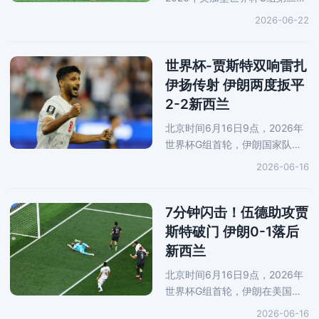
在美国加利福尼亚州英格尔伍德
2026-06-22
索菲体育场展开角逐，10人比利
时0-0战平伊朗，两队本届大赛
均遭遇两连平。塔雷米第25分钟
世界杯-贾斯特双响雷扎
进
伊扬传射 伊朗两度扳平
2-2新西兰
北京时间6月16日9点，2026年
世界杯G组首轮，伊朗国家队在
美国洛杉矶体育场对阵新西兰国
2026-06-16
家队。上半场，第7分钟，伍德
助攻贾斯特破门，新西兰取得梦
幻开局；第32分钟，雷扎伊扬巧
7分钟闪击！伍德助攻贾
射破门扳平
斯特破门 伊朗0-1落后
新西兰
北京时间6月16日9点，2026年
世界杯G组首轮，伊朗在美国洛
杉矶体育场对阵新西兰。第7分
2026-06-16