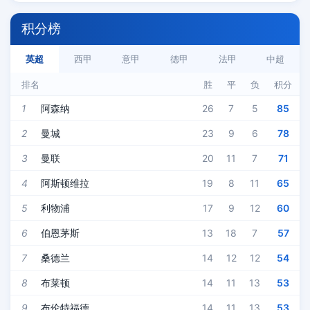
积分榜
英超
西甲
意甲
德甲
法甲
中超
排名
胜
平
负
积分
1
阿森纳
26
7
5
85
2
曼城
23
9
6
78
3
曼联
20
11
7
71
4
阿斯顿维拉
19
8
11
65
5
利物浦
17
9
12
60
6
伯恩茅斯
13
18
7
57
7
桑德兰
14
12
12
54
8
布莱顿
14
11
13
53
9
布伦特福德
14
11
13
53