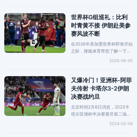
钟，新西兰后场长传发起进攻，
伍德前场接球无人干扰，随后将
皮球挑传到禁区附近，经过一系
世界杯G组巡礼：比利
列精妙配
时青黄不接 伊朗赴美参
赛风波不断
在2026年美加墨世界杯即将开始
之际，搜狐体育带您了解一下G
组的情况。如果说2026年美加墨
2026-06-05
世界杯是一届诸神黄昏的赛事，
那么G组可能就是其中的代表。
四年前的卡塔尔世界杯，在比利
又爆冷门！亚洲杯-阿菲
夫传射 卡塔尔3-2伊朗
决赛战约旦
北京时间2月8日消息，2023卡
塔尔亚洲杯半决赛展开第二场争
夺，夺冠热门伊朗队迎战东道主
2024-02-08
卡塔尔队。上半场比赛阿兹蒙开
场闪击得手，贾西姆随后扳平比