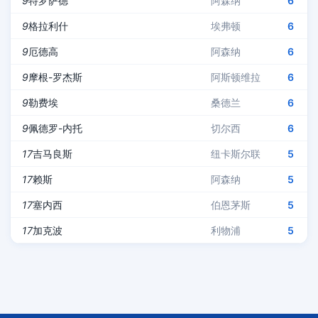
9
特罗萨德
阿森纳
6
9
格拉利什
埃弗顿
6
9
厄德高
阿森纳
6
9
摩根-罗杰斯
阿斯顿维拉
6
9
勒费埃
桑德兰
6
9
佩德罗-内托
切尔西
6
17
吉马良斯
纽卡斯尔联
5
17
赖斯
阿森纳
5
17
塞内西
伯恩茅斯
5
17
加克波
利物浦
5