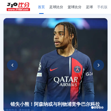
首页
足球比分
篮球比分
足球赛程
手机版
足
错失小熊！阿森纳或与利物浦竞争巴尔科拉