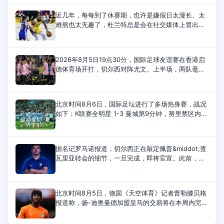
近几年，每每到了休赛期，也许是嫌假日太漫长、太
难熬也太无趣了，杜兰特总是会在社交媒体上冒出头
来整点事情。今年，杜兰特讽刺的对象换成了刚刚得
到詹姆斯和杰伦-布朗，组成超级豪
2026年8月5日19点30分，国际足球友谊赛在香港启
德体育场开打，切尔西对阵尤文。上半场，两队毫无
建树。下半场，伊尔迪兹助攻，热格罗瓦兜射，皮球
直挂死角。随后，穆德里克替补登场，时隔20
北京时间8月6日，国际足坛进行了多场热身赛，战况
如下：K联赛全明星 1-3 曼城第9分钟，努里禁区内兜
射远角破门。第12分钟，金大元远射扳平比分。第20
分钟，塞梅尼奥脚后跟助攻，赖因德斯
据名记罗马诺报道，切尔西正在敲定佩普&middot;查
瓦里亚转会的细节，一旦完成，即将官宣。此前，切
尔西独家披露了新的报价，与巴列卡诺的协议也已接
近达成。1900万欧元的固定转会费加
北京时间8月5日，德国《天空体育》记者普勒滕贝格
报道称，扬-迪奥曼德加盟皇马的交易将在本周内完
成，双方目前非常接近达成协议。报道称，当地时间
本周二，莱比锡与皇马就扬-迪奥曼德