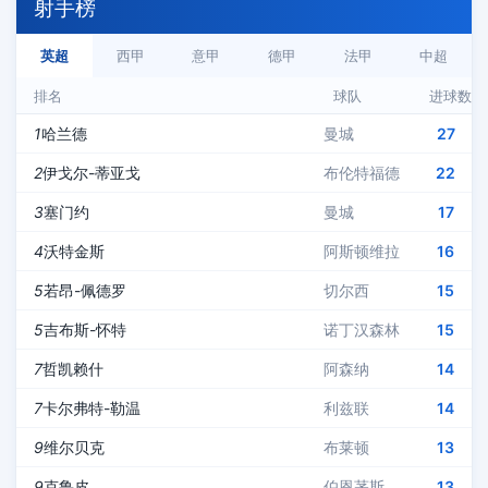
射手榜
英超
西甲
意甲
德甲
法甲
中超
排名
球队
进球数
1
哈兰德
曼城
27
2
伊戈尔-蒂亚戈
布伦特福德
22
3
塞门约
曼城
17
4
沃特金斯
阿斯顿维拉
16
5
若昂-佩德罗
切尔西
15
5
吉布斯-怀特
诺丁汉森林
15
7
哲凯赖什
阿森纳
14
7
卡尔弗特-勒温
利兹联
14
9
维尔贝克
布莱顿
13
9
克鲁皮
伯恩茅斯
13