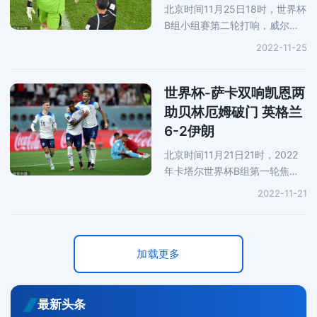
北京时间11月25日18时，世界杯
B组小组赛第二轮打响，威尔士
对阵伊朗，第15分钟，戈利扎代
2022-11-25
破门越位被吹，第50分钟，伊朗
队阿兹蒙、戈利扎代先后射门中
柱，第86分钟，威尔士门将亨内
世界杯-萨卡双响凯恩两
西出击禁
助贝林厄姆破门 英格兰
6-2伊朗
北京时间11月21日21时，2022
年卡塔尔世界杯B组第一轮焦点
战在哈里发国际体育场打响，英
2022-11-21
格兰对阵伊朗。经过90分钟鏖
战，英格兰6-2横扫伊朗取得开
门红。贝林厄姆第35分钟接卢
克-肖
加载更多
最新头条