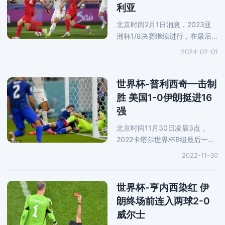
利亚
北京时间2月1日消息，2023亚
洲杯1/8决赛继续进行，在最后
一场较量当中，伊朗队迎来了叙
2024-02-01
利亚队的挑战。上半场比赛塔雷
米点射建功，下半场赫里宾同样
利用点球破门，塔雷米补时染
世界杯-普利西奇一击制
红，两队1
胜 美国1-0伊朗挺进16
强
北京时间11月30日凌晨3点，
2022卡塔尔世界杯B组最后一轮
的比赛中，在阿图玛玛球场伊朗
2022-11-30
队和美国队展开争夺。上半场比
赛中，美国队普利西奇中路抢点
打进一球，伊朗队全面受压制全
世界杯-亨内西染红 伊
场半
朗终场前连入两球2-0
威尔士