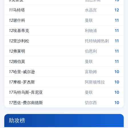
11
马特塔
水晶宫
12
12
谢什科
曼联
11
12
埃基蒂克
利物浦
11
12
里沙利松
托特纳姆热刺
11
12
弗莱明
伯恩利
11
12
姆伯莫
曼联
11
17
哈里-威尔逊
富勒姆
10
17
摩根-罗杰斯
阿斯顿维拉
10
17
马特乌斯-库尼亚
曼联
10
17
恩佐-费尔南德斯
切尔西
10
助攻榜