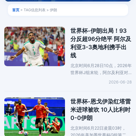
首页
> TAG信息列表 > 伊朗
世界杯-伊朗出局！93
分反超96分绝平 阿尔及
利亚3-3奥地利携手出
线
北京时间6月28日10点，2026年
世界杯J组末轮，阿尔及利亚对
阵奥地利。赛前，两队同积3
2026-06-28
分，分列小组第二和第三，本场
比赛打平即可携手出线。上半
场，第28分钟，阿拉巴后场长传
世界杯-恩戈伊染红塔雷
发起进攻，阿瑙
米进球被吹 10人比利时
0-0伊朗
北京时间6月22日凌晨03时，
2026年美加墨世界杯G组第二轮