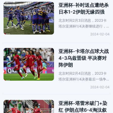
分，阿菲夫内切劲射反超，下半
亚洲杯-补时送点遭绝杀
场刚
日本1-2伊朗无缘四强
北京时间2月3日消息，2023卡
塔尔亚洲杯1/4决赛继续进行，
在一场焦点大战中，两大夺冠热
2024-02-04
门伊朗队与日本队展开了对决。
上半场守田英正首开纪录，下半
场莫赫比扳平比分，板仓滉补时
亚洲杯-卡塔尔点球大战
送点，
4-3乌兹晋级 半决赛对
阵伊朗
北京时间2月4日消息，2023卡
塔尔亚洲杯1/4决赛最后一场争
夺展开，东道主卡塔尔队压轴出
2024-02-04
场迎来了乌兹别克斯坦队的挑
战。上半场尤苏波夫黄油手乌
龙，下半场哈姆罗贝科夫扳平比
亚洲杯-塔雷米破门+染
分，120
红 伊朗点球6-4淘汰叙