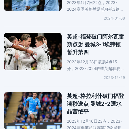
2023年1月7日22点，2023-
2024赛季英格兰足总杯第3轮展
开一场万众瞩目的焦点战役，曼
2024-01-08
城坐镇主场对阵英冠球队哈德斯
菲尔德。上半场，阿坎吉被铲倒
后因伤离场。阿尔瓦雷斯助攻福
英超-福登破门阿尔瓦雷
登劲
斯点射 曼城3-1埃弗顿
暂升第四
2023年12月28日凌晨4点15
分，2023-2024赛季英超联赛第
19轮展开一场焦点战役，曼城前
2023-12-29
往客场对阵埃弗顿，上半场，麦
克尼尔助攻哈里森门前抢点射门
为主队先拔头筹。下半场，福登
英超-格拉利什破门福登
禁区外超
读秒送点 曼城2-2遭水
晶宫绝平
2023年12月16日23点，2023-
2024赛季英超联赛第17轮展开