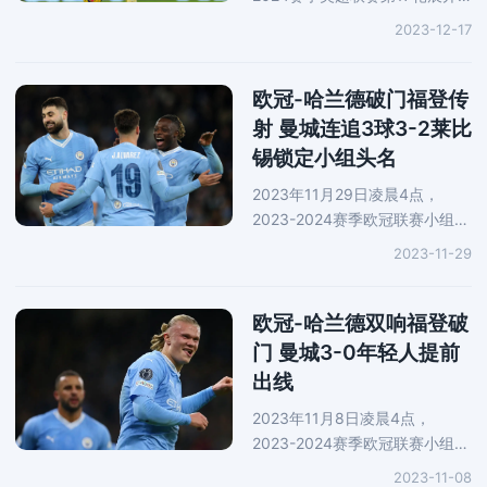
一场万众瞩目的焦点战役，曼城
2023-12-17
坐镇主场对阵水晶宫。上半场，
福登助攻格拉利什破门。下半
场，刘易斯收获个人英超联赛首
欧冠-哈兰德破门福登传
球。不
射 曼城连追3球3-2莱比
锡锁定小组头名
2023年11月29日凌晨4点，
2023-2024赛季欧冠联赛小组赛
第5轮展开一场焦点战役，曼城
2023-11-29
坐镇主场对阵德甲劲旅莱比锡红
牛。上半场，奥蓬达抓住曼城后
防的两次失误连下两城。下半
欧冠-哈兰德双响福登破
场，福登
门 曼城3-0年轻人提前
出线
2023年11月8日凌晨4点，
2023-2024赛季欧冠联赛小组赛
第4轮展开一场焦点战役，曼城
2023-11-08