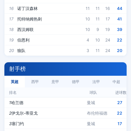
16
诺丁汉森林
11
11
16
44
17
托特纳姆热刺
10
11
17
41
18
西汉姆联
10
9
19
39
19
伯恩利
4
10
24
22
20
狼队
3
11
24
20
射手榜
英超
西甲
意甲
德甲
法甲
中超
排名
球队
进球数
1
哈兰德
曼城
27
2
伊戈尔-蒂亚戈
布伦特福德
22
3
塞门约
曼城
17