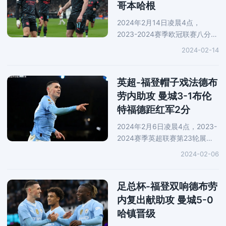
哥本哈根
2024年2月14日凌晨4点，
2023-2024赛季欧冠联赛八分之
一决赛首回合展开一场焦点战
2024-02-14
役，曼城前往客场对阵哥本哈
根。上半场，福登助攻德布劳内
为蓝月亮破门得分。格拉利什被
英超-福登帽子戏法德布
对手踢伤，
劳内助攻 曼城3-1布伦
特福德距红军2分
2024年2月6日凌晨4点，2023-
2024赛季英超联赛第23轮展开
一场焦点战役，曼城前往客场对
2024-02-06
阵布伦特福德。上半场，布伦特
福德门将弗莱肯大脚开球直接变
成助攻，莫派单刀低射为主队先
足总杯-福登双响德布劳
拔头
内复出献助攻 曼城5-0
哈镇晋级