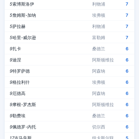
5
索博斯洛伊
利物浦
7
5
詹姆斯-加纳
埃弗顿
7
5
萨拉赫
利物浦
7
5
哈里-威尔逊
富勒姆
7
9
扎卡
桑德兰
6
9
迪涅
阿斯顿维拉
6
9
特罗萨德
阿森纳
6
9
格拉利什
埃弗顿
6
9
厄德高
阿森纳
6
9
摩根-罗杰斯
阿斯顿维拉
6
9
勒费埃
桑德兰
6
9
佩德罗-内托
切尔西
6
17
吉马良斯
纽卡斯尔联
5