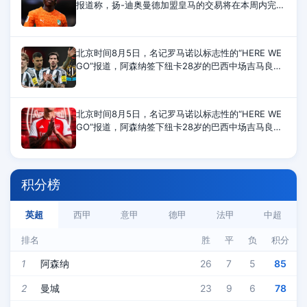
报道称，扬-迪奥曼德加盟皇马的交易将在本周内完
成，双方目前非常接近达成协议。报道称，当地时间
本周二，莱比锡与皇马就扬-迪奥曼德
北京时间8月5日，名记罗马诺以标志性的“HERE WE
GO”报道，阿森纳签下纽卡28岁的巴西中场吉马良
斯，转会费为7500万镑。7500万镑（8748万欧）的
转会费也将成为纽卡队史出售
北京时间8月5日，名记罗马诺以标志性的“HERE WE
GO”报道，阿森纳签下纽卡28岁的巴西中场吉马良
斯，转会费为7500万镑。罗马诺报道称：“吉马良斯
加盟阿森纳，HERE WE
积分榜
英超
西甲
意甲
德甲
法甲
中超
排名
胜
平
负
积分
1
阿森纳
26
7
5
85
2
曼城
23
9
6
78