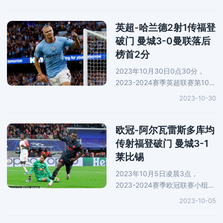
坐镇主场对阵伯尔尼年轻人。上
半场，努内斯禁区内被绊倒为蓝
月亮赢得点球，哈兰德一蹴而
英超-哈兰德2射1传福登
就。上半场
破门 曼城3-0曼联落后
榜首2分
2023年10月30日0点30分，
2023-2024赛季英超联赛第10轮
展开一场焦点战役，曼联在老特
2023-10-30
拉福德迎战曼城。上半场，霍伊
伦禁区内拉倒罗德里，蓝月亮获
得点球，哈兰德主罚命中。下半
欧冠-阿尔瓦雷斯多库均
场，B席传
传射福登破门 曼城3-1
莱比锡
2023年10月5日凌晨3点，
2023-2024赛季欧冠联赛小组赛
第2轮展开一场焦点战役，曼城
2023-10-05
前往客场对阵德甲劲旅莱比锡红
牛。上半场，刘易斯助攻福登首