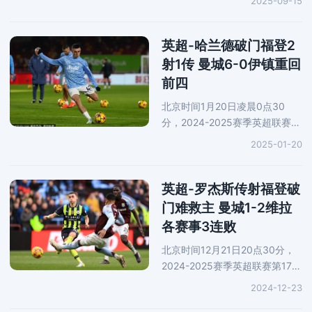
2025-09-15
城坐镇主场迎战曼联。上半场，
多库助攻，福登头槌率先得分。
下半场，多库直塞，哈兰德赶在
英超-哈兰德破门福登2
出击的巴因
射1传 曼城6-0伊镇重回
前四
北京时间1月20日凌晨0点30
分，2024-2025赛季英超联赛第
22轮展开一场焦点战役，曼城前
2025-01-20
往客场对阵伊普斯维奇。上半
场，德布劳内两次送出助攻，福
登完成双响。随后，福登传球，
英超-罗杰斯传射福登破
科瓦契奇劲
门难救主 曼城1-2维拉
各赛事3连败
北京时间12月21日20点30分，
2024-2025赛季英超联赛第17轮
展开一场焦点战役，曼城前往客
2024-12-23
场对阵阿斯顿维拉。上半场，罗