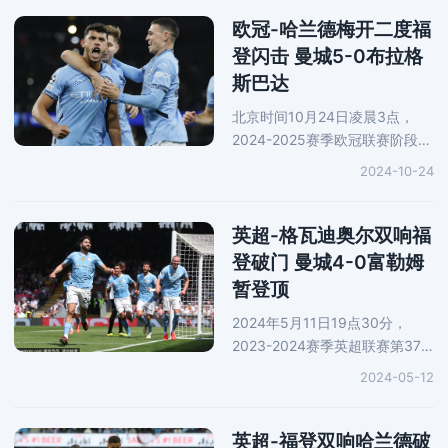
杰斯助攻，杜兰单刀破门。下半
场，杜兰破门，但是因为越位在
欧冠-哈兰德梅开二度福
先被判
登闪击 曼城5-0布拉格
斯巴达
北京时间10月24日凌晨3点，
2024-2025赛季欧冠联赛阶段第
3轮展开一场焦点战役，曼城坐
2024-10-24
镇主场对阵布拉格斯巴达。上半
场仅仅开始3分钟，阿坎吉直
塞，福登低射闪击得分。下半
英超-格瓦迪奥尔双响福
场，萨维尼奥
登破门 曼城4-0富勒姆
暂登顶
2024年5月11日19点30分，
2023-2024赛季英超联赛第37
轮展开一场焦点战役，曼城前往
2024-05-12
客场对阵富勒姆。上半场，德布
劳内助攻，格瓦迪奥尔冷静低射
破门。下半场，福登右脚射门扩
英超-福登双响哈兰德破