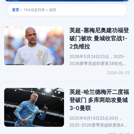
首页
> TAG信息列表 > 福登
英超-塞梅尼奥建功福登
破门被吹 曼城收官战1-
2负维拉
2026年5月24日23点，2025-
2026赛季英超联赛第38轮也即
是收官战迎来了一场焦点之战，
2026-05-25
曼城坐镇主场对阵阿斯顿维拉。
上半场，塞梅尼奥在角球进攻中
破门。下半场，沃特金斯扳平比
英超-哈兰德梅开二度福
分。巴
登破门 多库两助攻曼城
3-0曼联
2025年9月14日23点30分，
2025-2026赛季英超联赛第4轮
迎来了万众瞩目的曼市德比，曼