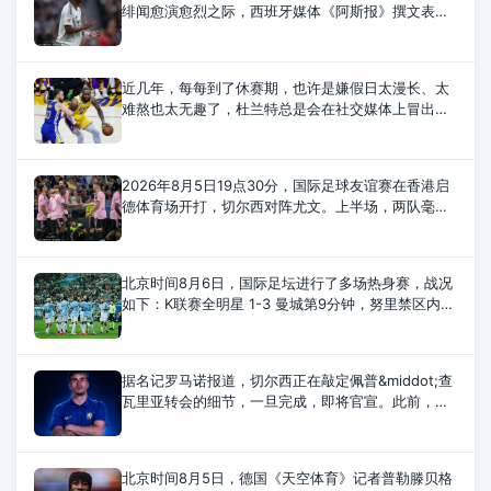
绯闻愈演愈烈之际，西班牙媒体《阿斯报》撰文表
示，维尼修斯欠皇马太多，银河战舰为了他不惜与金
球奖官方决裂，在他遭遇种族歧视时
近几年，每每到了休赛期，也许是嫌假日太漫长、太
难熬也太无趣了，杜兰特总是会在社交媒体上冒出头
来整点事情。今年，杜兰特讽刺的对象换成了刚刚得
到詹姆斯和杰伦-布朗，组成超级豪
2026年8月5日19点30分，国际足球友谊赛在香港启
德体育场开打，切尔西对阵尤文。上半场，两队毫无
建树。下半场，伊尔迪兹助攻，热格罗瓦兜射，皮球
直挂死角。随后，穆德里克替补登场，时隔20
北京时间8月6日，国际足坛进行了多场热身赛，战况
如下：K联赛全明星 1-3 曼城第9分钟，努里禁区内兜
射远角破门。第12分钟，金大元远射扳平比分。第20
分钟，塞梅尼奥脚后跟助攻，赖因德斯
据名记罗马诺报道，切尔西正在敲定佩普&middot;查
瓦里亚转会的细节，一旦完成，即将官宣。此前，切
尔西独家披露了新的报价，与巴列卡诺的协议也已接
近达成。1900万欧元的固定转会费加
北京时间8月5日，德国《天空体育》记者普勒滕贝格