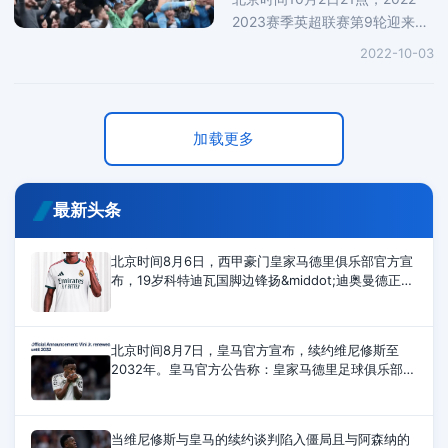
2023赛季英超联赛第9轮迎来引
人瞩目的曼市德比，曼城坐镇主
2022-10-03
场对阵曼联。上半场开场仅仅7
分钟，B席助攻福登破门。京多
安任意球直接射门击中立柱弹
出。
加载更多
最新头条
北京时间8月6日，西甲豪门皇家马德里俱乐部官方宣
布，19岁科特迪瓦国脚边锋扬&middot;迪奥曼德正式
加盟球队，签约至2033年6月。皇马官方公告如下：
皇家马德里足球俱乐部和RB莱比锡
北京时间8月7日，皇马官方宣布，续约维尼修斯至
2032年。皇马官方公告称：皇家马德里足球俱乐部与
维尼修斯已就延长其合同达成协议，该合同将使他继
续为俱乐部效力至2032年6月30日。
当维尼修斯与皇马的续约谈判陷入僵局且与阿森纳的