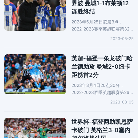
阶
界波 曼城1-1布莱顿12
连胜终结
2023年5月25日凌晨3点，
2022-2023赛季英超联赛第32轮
迎来一场焦点大战，曼城前往客
2023-05-25
场对阵布莱顿。上半场，维尔贝
克任意球射门击中门框弹出。随
后，哈兰德单刀无私助攻福登破
英超-福登一条龙破门哈
门得分
兰德助攻 曼城2-0纽卡
距榜首2分
2023年3月4日20点30分，
2022-2023赛季英超联赛第26轮
迎来一场焦点大战，曼城主场对
2023-03-05
阵纽卡斯尔联。上半场，福登凭
借个人能力连过数人突入禁区破
门。下半场，哈兰德助攻B席建
世界杯-福登两助凯恩萨
功，锁定比
卡破门 英格兰3-0塞内