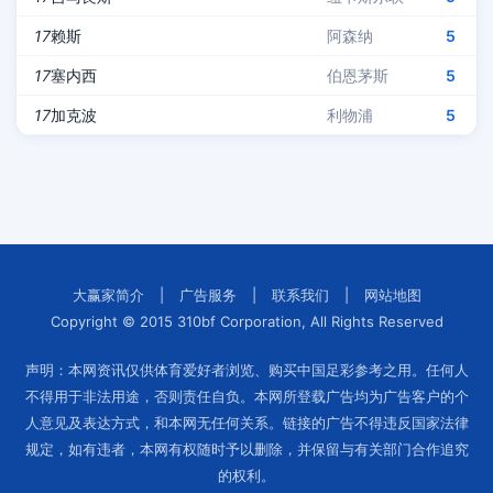
17
赖斯
阿森纳
5
17
塞内西
伯恩茅斯
5
17
加克波
利物浦
5
大赢家简介
|
广告服务
|
联系我们
|
网站地图
Copyright © 2015 310bf Corporation, All Rights Reserved
声明：本网资讯仅供体育爱好者浏览、购买中国足彩参考之用。任何人
不得用于非法用途，否则责任自负。本网所登载广告均为广告客户的个
人意见及表达方式，和本网无任何关系。链接的广告不得违反国家法律
规定，如有违者，本网有权随时予以删除，并保留与有关部门合作追究
的权利。