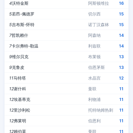
4
沃特金斯
阿斯顿维拉
16
5
若昂-佩德罗
切尔西
15
5
吉布斯-怀特
诺丁汉森林
15
7
哲凯赖什
阿森纳
14
7
卡尔弗特-勒温
利兹联
14
9
维尔贝克
布莱顿
13
9
克鲁皮
伯恩茅斯
13
11
马特塔
水晶宫
12
12
谢什科
曼联
11
12
埃基蒂克
利物浦
11
12
里沙利松
托特纳姆热刺
11
12
弗莱明
伯恩利
11
12
姆伯莫
曼联
11