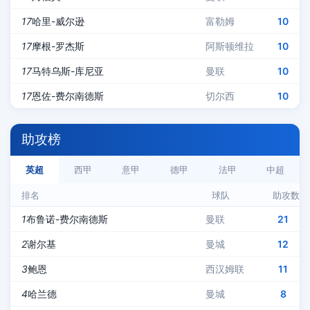
17
哈里-威尔逊
富勒姆
10
17
摩根-罗杰斯
阿斯顿维拉
10
17
马特乌斯-库尼亚
曼联
10
17
恩佐-费尔南德斯
切尔西
10
助攻榜
英超
西甲
意甲
德甲
法甲
中超
排名
球队
助攻数
1
布鲁诺-费尔南德斯
曼联
21
2
谢尔基
曼城
12
3
鲍恩
西汉姆联
11
4
哈兰德
曼城
8