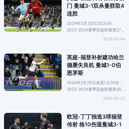
大领先优势
门 曼城3-1双杀曼联取4
连胜
2024年3月3日23点30分，
2023-2024赛季英超联赛第27轮
展开一场万众瞩目的曼市德比，
2024-03-04
曼城坐镇主场对阵曼联。上半场
开场不久，B费助攻，拉什福德
禁区外轰出世界波，皮球直挂死
英超-福登补射建功哈兰
角。上半场
德屡失良机 曼城1-0伯
恩茅斯
2024年2月25日凌晨1点30分，
2023-2024赛季英超联赛第26
轮展开一场焦点战役，曼城前往
2024-02-25
客场对阵伯恩茅斯。上半场，哈
兰德射门被扑出，福登跟上补射
建功。下半场，哈兰德屡失良
欧冠-丁丁独造3球福登
机，而埃德
传射 格10伤退曼城3-1