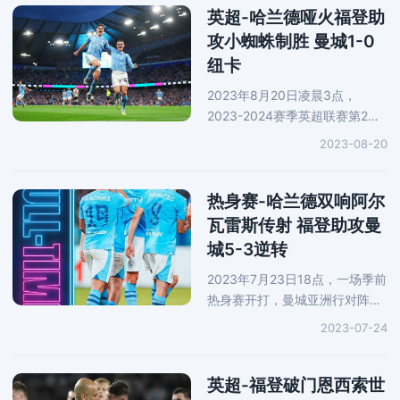
开记录。下半场，奥蓬达再一次
英超-哈兰德哑火福登助
反击中为
攻小蜘蛛制胜 曼城1-0
纽卡
2023年8月20日凌晨3点，
2023-2024赛季英超联赛第2轮
展开一场“石油德比”，曼城主场
2023-08-20
对阵“喜鹊”纽卡斯尔。第14分
钟，福登传球，阿坎吉禁区外左
脚远射，皮球高出
热身赛-哈兰德双响阿尔
瓦雷斯传射 福登助攻曼
城5-3逆转
2023年7月23日18点，一场季前
热身赛开打，曼城亚洲行对阵日
本球队横滨水手。上半场，安德
2023-07-24
森-洛佩斯射门被扑后，自己补射
打破僵局。随后，松原健为横滨
水手扩大领先优势。上半场尾声
英超-福登破门恩西索世