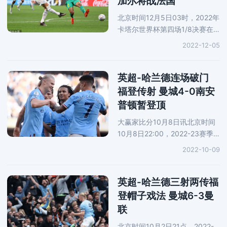
加尔将战法国
北京时间12月5日03时，2022年
卡塔尔世界杯第四场1/8决赛在
海湾球场展开角逐，英格兰对阵
2022-12-05
塞内加尔。经过90分钟鏖战，英
格兰3-0轻取塞内加尔，顺利晋
级世界杯八强，1/4决赛对手将
英超-哈兰德连场破门
是卫冕
福登传射 曼城4-0南安
普顿暂登顶
大赢家比分10月8日讯北京时间
10月8日22:00，2022-23赛季
英超联赛第10轮，曼城坐镇伊蒂
2022-10-09
哈德球场迎战南安普顿。上半场
哈兰德单刀球中柱，坎塞洛建
功，福登破门，曼城暂2-0南安
英超-哈兰德三射两传福
普顿。下
登帽子戏法 曼城6-3曼
联
北京时间10月2日21点，2022-