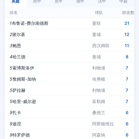
英超
西甲
意甲
德甲
法甲
中超
排名
球队
助攻数
1
布鲁诺-费尔南德斯
曼联
21
2
谢尔基
曼城
12
3
鲍恩
西汉姆联
11
4
哈兰德
曼城
8
5
索博斯洛伊
利物浦
7
5
詹姆斯-加纳
埃弗顿
7
5
萨拉赫
利物浦
7
5
哈里-威尔逊
富勒姆
7
9
扎卡
桑德兰
6
9
迪涅
阿斯顿维拉
6
9
特罗萨德
阿森纳
6