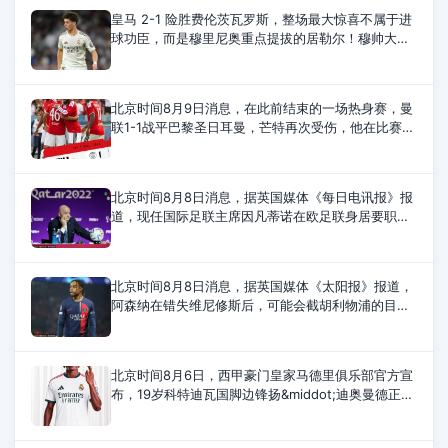
皇马 2-1 险胜费伦茨瓦罗斯，整场最大惊喜不属于进
球功臣，而是穆里尼奥重点提拔的居勒尔！穆帅大胆
让 21 岁土耳其天才踢满全场，结果他用极致表现惊
艳全场，彻底征服西班牙媒体！《马
北京时间8月9日消息，在此前结束的一场热身赛，曼
联1-1战平巴黎圣日耳曼，芒特再次受伤，他在比赛第
20分钟被换下。比赛第2分钟，姆巴耶破门；第32分
钟，姆伯莫扳平比分。此后双方再无建树
北京时间8月8日消息，据英国媒体《每日电讯报》报
道，现任国际足联主席因凡蒂诺在欧足联身居要职期
间，曾与一名女下属秘密交往，后来欧足联向这名女
性支付离职补偿金，并出资供她攻读
北京时间8月8日消息，据英国媒体《太阳报》报道，
阿森纳在错失维尼修斯后，可能会截胡利物浦的目标
巴尔科拉。阿森纳原本计划在今夏引进维尼修斯，但
最终这位巴西前锋选择与皇马续约
北京时间8月6日，西甲豪门皇家马德里俱乐部官方宣
布，19岁科特迪瓦国脚边锋扬&middot;迪奥曼德正式
加盟球队，签约至2033年6月。皇马官方公告如下：
皇家马德里足球俱乐部和RB莱比锡