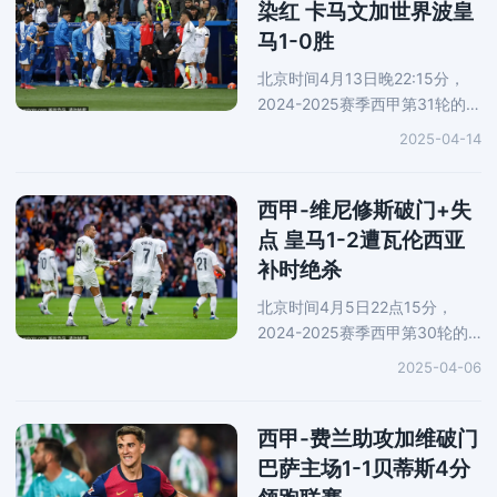
是因为越
染红 卡马文加世界波皇
马1-0胜
北京时间4月13日晚22:15分，
2024-2025赛季西甲第31轮的一
场大战打响，西甲豪门皇马在客
2025-04-14
场对战阿拉维斯。上半场比赛，
阿森西奥进球被吹，卡马文加世
界波得分，姆巴佩踩踏对方小腿
西甲-维尼修斯破门+失
直红
点 皇马1-2遭瓦伦西亚
补时绝杀
北京时间4月5日22点15分，
2024-2025赛季西甲第30轮的
一场大战打响，西甲豪门皇马在
2025-04-06
主场对战瓦伦西亚。上半场比
赛，维尼修斯罚丢了姆巴佩制造
的点球，迪亚卡比头球得分。下
西甲-费兰助攻加维破门
半场比赛，
巴萨主场1-1贝蒂斯4分