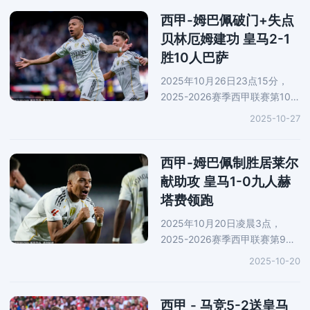
获得点球机会，姆巴佩主罚命
中。随后，居莱尔左路传中， 姆
西甲-姆巴佩破门+失点
巴佩再下一
贝林厄姆建功 皇马2-1
胜10人巴萨
2025年10月26日23点15分，
2025-2026赛季西甲联赛第10轮
迎来万众瞩目的西班牙国家德
2025-10-27
比，皇马坐镇主场对阵巴塞罗
那。上半场，姆巴佩破门，不过
因为越位在先被取消。随后，贝
西甲-姆巴佩制胜居莱尔
林厄姆直塞，
献助攻 皇马1-0九人赫
塔费领跑
2025年10月20日凌晨3点，
2025-2026赛季西甲联赛第9轮
展开一场焦点战役，皇马前往客
2025-10-20
场对阵赫塔费。上半场，皇马占
据优势，但是无法攻破对手球
门。下半场，恩约姆放倒维尼修
西甲 - 马竞5-2送皇马