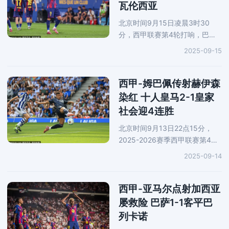
瓦伦西亚
北京时间9月15日凌晨3时30
分，西甲联赛第4轮打响，巴萨
主场迎战瓦伦西亚，第29分钟，
2025-09-15
费尔明反击破门，第49分钟，拉
菲尼亚抢点得手，第56分钟，费
尔明远射破门完成双响，66分
西甲-姆巴佩传射赫伊森
钟，拉菲尼亚反抢得
染红 十人皇马2-1皇家
社会迎4连胜
北京时间9月13日22点15分，
2025-2026赛季西甲联赛第4轮
展开一场焦点战役，皇马前往客
2025-09-14
场对阵皇家社会。上半场，姆巴
佩利用个人能力率先取得进球。
随后，赫伊森拉倒奥亚萨瓦尔被
西甲-亚马尔点射加西亚
主裁
屡救险 巴萨1-1客平巴
列卡诺