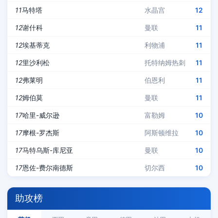
11
马特塔
水晶宫
12
12
谢什科
曼联
11
12
埃基蒂克
利物浦
11
12
里沙利松
托特纳姆热刺
11
12
弗莱明
伯恩利
11
12
姆伯莫
曼联
11
17
哈里-威尔逊
富勒姆
10
17
摩根-罗杰斯
阿斯顿维拉
10
17
马特乌斯-库尼亚
曼联
10
17
恩佐-费尔南德斯
切尔西
10
助攻榜