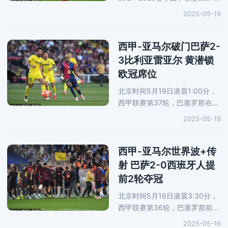
轮展开一场焦点战役，皇马前往
2025-05-19
客场对阵塞维利亚。上半场，巴
代作为最后一名防守球员将姆巴
佩拉倒被直红罚下。下半场刚刚
西甲-亚马尔破门巴萨2-
开始3
3比利亚雷亚尔 黄潜锁
欧冠席位
北京时间5月19日凌晨1:00分，
西甲联赛第37轮，巴塞罗那在主
场对阵比利亚雷亚尔。上半场比
2025-05-19
赛，黄潜由阿约泽-佩雷斯率先破
门，随后亚马尔、费尔明破门帮
助巴萨反超比分，半场结束巴萨
西甲-亚马尔世界波+传
2-
射 巴萨2-0西班牙人提
前2轮夺冠
北京时间5月16日凌晨3:30分，
西甲联赛第36轮，巴塞罗那前往
客场对阵西班牙人。上半场比
2025-05-16