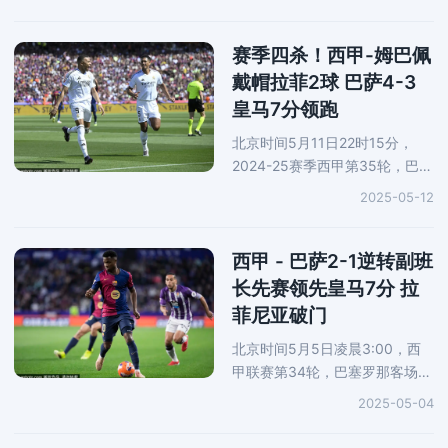
赛，双方未有建树，半场结束以
0-0战平；下半场，亚马尔世界
波为巴萨打破僵局，随后西班牙
赛季四杀！西甲-姆巴佩
人第80分钟
戴帽拉菲2球 巴萨4-3
皇马7分领跑
北京时间5月11日22时15分，
2024-25赛季西甲第35轮，巴萨
对阵皇马。第4分钟、第14分
2025-05-12
钟，姆巴佩分别点射和单刀破
门，第18分钟，加西亚头球扳回
一城，第31分钟，亚马尔世界波
西甲 - 巴萨2-1逆转副班
扳平，第34分钟和
长先赛领先皇马7分 拉
菲尼亚破门
北京时间5月5日凌晨3:00，西
甲联赛第34轮，巴塞罗那客场挑
战巴拉多利德。上半场比赛，巴
2025-05-04
拉多利德凭借伊万-桑切斯的破门
取得领先，半场巴萨0-1落后；