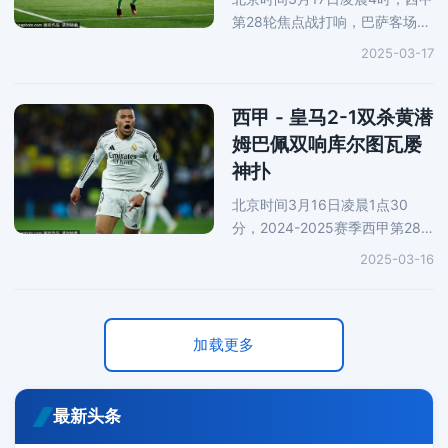
第28轮焦点战打响，巴萨客场挑
战马竞，第45分钟，阿尔瓦雷斯
2025-03-17
抢点得手，第70分钟，瑟洛特替
补建功，比赛尾声巴萨连续追
分，第72分钟，莱万门前扫射建
西甲 - 皇马2-1双杀黄潜
功，第78分钟，拉
姆巴佩双响库尔图瓦屡
神扑
北京时间3月16日凌晨1点30
分，2024-2025赛季西甲第28
轮的一场大战打响，西甲豪门皇
2025-03-16
马在客场对战比利亚雷亚尔。上
半场比赛，福伊特打入一球，姆
巴佩梅开二度。下半场比赛，双
方互无建
加载更多
最新头条