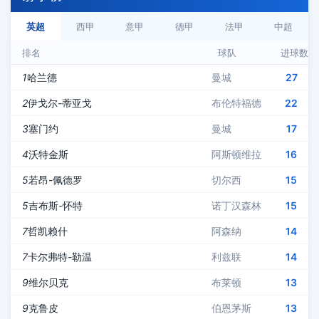
英超
西甲
意甲
德甲
法甲
中超
排名
球队
进球数
1
哈兰德
曼城
27
2
伊戈尔-蒂亚戈
布伦特福德
22
3
塞门约
曼城
17
4
沃特金斯
阿斯顿维拉
16
5
若昂-佩德罗
切尔西
15
5
吉布斯-怀特
诺丁汉森林
15
7
哲凯赖什
阿森纳
14
7
卡尔弗特-勒温
利兹联
14
9
维尔贝克
布莱顿
13
9
克鲁皮
伯恩茅斯
13