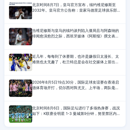
北京时间8月7日，皇马官方宣布，续约维尼修斯至
2032年。皇马官方公告称：皇家马德里足球俱乐部与
维尼修斯已就延长其合同达成协议，该合同将使他继
续为俱乐部效力至2032年6月30日。
当维尼修斯与皇马的续约谈判陷入僵局且与阿森纳的
绯闻愈演愈烈之际，西班牙媒体《阿斯报》撰文表
示，维尼修斯欠皇马太多，银河战舰为了他不惜与金
球奖官方决裂，在他遭遇种族歧视时
近几年，每每到了休赛期，也许是嫌假日太漫长、太
难熬也太无趣了，杜兰特总是会在社交媒体上冒出头
来整点事情。今年，杜兰特讽刺的对象换成了刚刚得
到詹姆斯和杰伦-布朗，组成超级豪
2026年8月5日19点30分，国际足球友谊赛在香港启
德体育场开打，切尔西对阵尤文。上半场，两队毫无
建树。下半场，伊尔迪兹助攻，热格罗瓦兜射，皮球
直挂死角。随后，穆德里克替补登场，时隔20
北京时间8月6日，国际足坛进行了多场热身赛，战况
如下：K联赛全明星 1-3 曼城第9分钟，努里禁区内兜
射远角破门。第12分钟，金大元远射扳平比分。第20
分钟，塞梅尼奥脚后跟助攻，赖因德斯