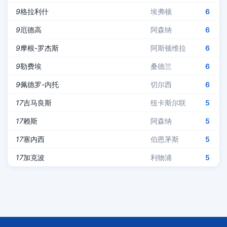
9
格拉利什
埃弗顿
6
9
厄德高
阿森纳
6
9
摩根-罗杰斯
阿斯顿维拉
6
9
勒费埃
桑德兰
6
9
佩德罗-内托
切尔西
6
17
吉马良斯
纽卡斯尔联
5
17
赖斯
阿森纳
5
17
塞内西
伯恩茅斯
5
17
加克波
利物浦
5