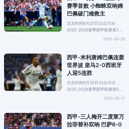
斯被直红罚
赛季首败 小蜘蛛双响姆
巴佩破门难救主
北京时间9月27日22点15分，
2025-2026赛季西甲联赛第7轮
迎来万众瞩目的马德里德比，皇
2025-09-28
马前往客场对阵马德里竞技。上
半场，勒诺尔芒头球破门。随
后，居莱尔助攻，姆巴佩扳平比
西甲-米利唐姆巴佩连轰
分。维尼
世界波 皇马2-0西班牙
人迎5连胜
北京时间9月20日22点15分，
2025-2026赛季西甲联赛第5轮
展开一场焦点战役，皇马坐镇主
2025-09-21
场对阵西班牙人。上半场，巴尔
韦德传球，米利唐轰入世界波。
下半场，维尼修斯助攻，姆巴佩
西甲-三人梅开二度莱万
攻破对手
拉菲替补双响 巴萨6-0