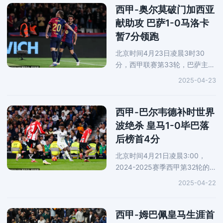
下半场，巴萨由拉菲尼亚和费尔
西甲-奥尔莫破门加西亚
明连入
献助攻 巴萨1-0马洛卡
暂7分领跑
北京时间4月23日凌晨3时30
分，西甲联赛第33轮，巴萨主场
迎战马洛卡，第46分钟，奥尔莫
2025-04-23
兜射打门攻入全场唯一进球，最
终巴萨1-0小胜，33轮过后积76
分，多赛1场暂时7分领跑西甲！
西甲-巴尔韦德补时世界
第7分钟，亚马尔
波绝杀 皇马1-0毕巴落
后榜首4分
北京时间4月21日凌晨3:00，
2024-2025赛季西甲第32轮的
一场大战打响，西甲豪门皇马在
2025-04-22
主场对战毕尔巴鄂竞技。上半场
比赛，两支球队均无建树。下半
场比赛，维尼修斯打入一球，但
西甲-姆巴佩皇马生涯首