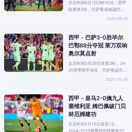
北京时间9月1日3时30分，西甲
联赛第3轮，巴萨客场挑战巴列
卡诺，第40分钟，亚马尔造点并
2025-09-01
亲自主罚命中，第67分钟，弗
兰-佩雷斯利用巴萨后场漏人抢点
扳平，比赛尾声，巴萨门将霍安-
西甲 - 巴萨3-0胜毕尔
加西亚连续
巴鄂88分夺冠 莱万双响
奥尔莫点射
北京时间5月26日凌晨3时，24-
25赛季西甲末轮，巴萨客战毕尔
巴鄂，第14分钟，莱万挑射破
2025-05-26
门，第18分钟，莱万头球建功，
下半场补时第4分钟，奥尔莫造
点并破门，最终巴萨3-0完胜毕
西甲 - 皇马2-0擒九人
巴，以38轮88分的
塞维利亚 姆巴佩破门贝
林厄姆建功
北京时间5月19日凌晨1点，
2024-2025赛季西甲联赛第37