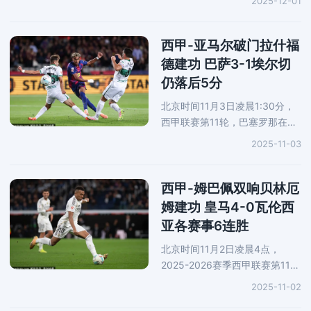
2025-12-01
场对阵赫罗纳。上半场，姆巴佩
破门因为手球在先被判无效。齐
甘科夫传球，欧纳希破门。下半
西甲-亚马尔破门拉什福
场，维尼
德建功 巴萨3-1埃尔切
仍落后5分
北京时间11月3日凌晨1:30分，
西甲联赛第11轮，巴塞罗那在主
场对阵埃尔切。上半场比赛，亚
2025-11-03
马尔为巴萨首开记录，费兰-托雷
斯扩大比分，拉法-米尔为埃尔切
扳回一球，半场结束巴萨2-1领
西甲-姆巴佩双响贝林厄
先；下
姆建功 皇马4-0瓦伦西
亚各赛事6连胜
北京时间11月2日凌晨4点，
2025-2026赛季西甲联赛第11轮
展开一场焦点战役，皇马坐镇主
2025-11-02
场对阵瓦伦西亚。上半场，皇马