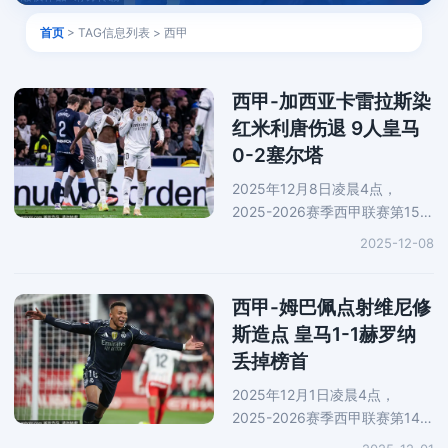
首页
> TAG信息列表 > 西甲
西甲-加西亚卡雷拉斯染
红米利唐伤退 9人皇马
0-2塞尔塔
2025年12月8日凌晨4点，
2025-2026赛季西甲联赛第15轮
展开一场焦点战役，皇马坐镇主
2025-12-08
场对阵塞尔塔。上半场，两队互
交白卷。下半场，萨拉戈萨助
攻，斯韦德贝里打破僵局。弗兰-
西甲-姆巴佩点射维尼修
加西亚犯规
斯造点 皇马1-1赫罗纳
丢掉榜首
2025年12月1日凌晨4点，
2025-2026赛季西甲联赛第14轮
展开一场焦点战役，皇马前往客