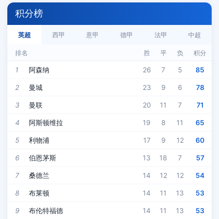
积分榜
英超
西甲
意甲
德甲
法甲
中超
排名
胜
平
负
积分
1
阿森纳
26
7
5
85
2
曼城
23
9
6
78
3
曼联
20
11
7
71
4
阿斯顿维拉
19
8
11
65
5
利物浦
17
9
12
60
6
伯恩茅斯
13
18
7
57
7
桑德兰
14
12
12
54
8
布莱顿
14
11
13
53
9
布伦特福德
14
11
13
53