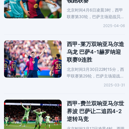
领跑联赛
北京时间4月6日凌晨3时，西甲
联赛第30轮，巴萨主场迎战贝蒂
斯，第7分钟，加维反越位低射
2025-04-06
破门，第17分钟，德索萨头球扳
平，最终巴萨1-1被逼平，结束联
赛9连胜。在争冠对手皇马本轮
西甲-莱万双响亚马尔造
翻车的背景
乌龙 巴萨4-1赫罗纳迎
联赛9连胜
北京时间3月30日22时15分，西
甲联赛第29轮，巴萨主场迎战赫
罗纳。第43分钟，亚马尔定位球
2025-03-31
造乌龙，第53分钟，丹朱马单刀
破门，第61和第77分钟，莱万连
续2次抢点破门，第86分钟，费
西甲-费兰双响亚马尔世
兰弧顶贴地斩
界波 巴萨让二追四4-2
逆转马竞
北京时间3月17日凌晨4时，西甲