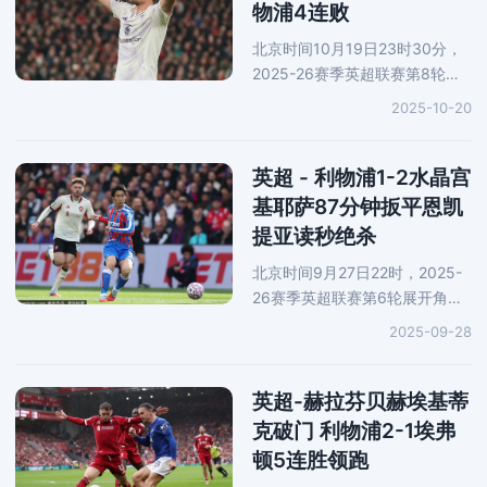
物浦4连败
北京时间10月19日23时30分，
2025-26赛季英超联赛第8轮焦
点战打响，卫冕冠军利物浦坐镇
2025-10-20
安菲尔德球场1-2负于曼联，遭
遇四连败，在英超积分榜上跌至
第三位，落后榜首阿森纳4分；
英超 - 利物浦1-2水晶宫
曼联收获英
基耶萨87分钟扳平恩凯
提亚读秒绝杀
北京时间9月27日22时，2025-
26赛季英超联赛第6轮展开角
逐，卫冕冠军利物浦做客塞尔赫
2025-09-28
斯特公园球场1-2负于水晶宫，
遭遇联赛首败，正赛七连胜被终
结。萨尔开赛9分钟先拔头筹，
英超-赫拉芬贝赫埃基蒂
小基耶萨
克破门 利物浦2-1埃弗
顿5连胜领跑