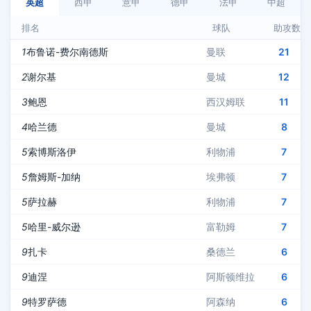
英超
西甲
意甲
德甲
法甲
中超
排名
球队
助攻数
1
布鲁诺-费尔南德斯
曼联
21
2
谢尔基
曼城
12
3
鲍恩
西汉姆联
11
4
哈兰德
曼城
8
5
索博斯洛伊
利物浦
7
5
詹姆斯-加纳
埃弗顿
7
5
萨拉赫
利物浦
7
5
哈里-威尔逊
富勒姆
7
9
扎卡
桑德兰
6
9
迪涅
阿斯顿维拉
6
9
特罗萨德
阿森纳
6