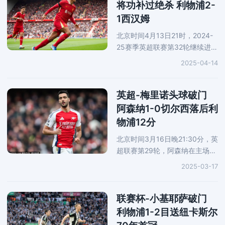
将功补过绝杀 利物浦2-
1西汉姆
北京时间4月13日21时，2024-
25赛季英超联赛第32轮继续进
行，坐镇安菲尔德球场的利物浦
2025-04-14
2-1险胜西汉姆，取得联赛主场
六连胜，并以13分优势领跑英超
积分榜。开赛第18分钟，萨拉赫
英超-梅里诺头球破门
助攻迪
阿森纳1-0切尔西落后利
物浦12分
北京时间3月16日晚21:30分，英
超联赛第29轮，阿森纳在主场对
阵切尔西。上半场比赛，梅里诺
2025-03-17
头球破门为阿森纳首开记录，双
方门将均出现小失误好在均未丢
球，半场结束阿森纳暂时1-0领
联赛杯-小基耶萨破门
先
利物浦1-2目送纽卡斯尔