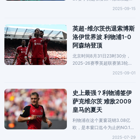
行，卫冕冠军利物浦做客摩亚球
2025-09-15
场1-0险胜10人应战的升班马伯
恩利，取得开局四连胜，并以3
分优势领跑积分榜。全场唯一进
英超-维尔茨伤退索博斯
球出现
洛伊世界波 利物浦1-0
阿森纳登顶
北京时间8月31日23时30分，
2025-26赛季英超联赛第3轮焦
点大战打响，卫冕冠军利物浦坐
2025-09-01
镇安菲尔德球场1-0战胜阿森
纳，取得开局三连胜，并升至积
分榜首位。全场唯一进球出现在
史上最强？利物浦签伊
第83分钟
萨克维尔茨 难敌2009
皇马的夏天
利物浦在这个夏窗花销3.08亿
欧，是本窗口迄今为止的NO.1，
他们共计引进了7名球员，并且
2025-07-29