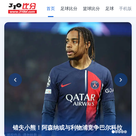
首页
足球比分
篮球比分
足球赛程
手机版
足
错失小熊！阿森纳或与利物浦竞争巴尔科拉