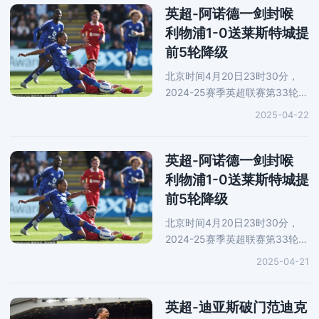
亚斯连续进球帮助利物浦2-0领
英超-阿诺德一剑封喉
先，马丁
利物浦1-0送莱斯特城提
前5轮降级
北京时间4月20日23时30分，
2024-25赛季英超联赛第33轮继
续进行，“领头羊”利物浦做客皇
2025-04-22
权球场1-0小胜莱斯特城，取得
两连胜，继续以13分优势领跑积
分榜。全场唯一进球出
英超-阿诺德一剑封喉
利物浦1-0送莱斯特城提
前5轮降级
北京时间4月20日23时30分，
2024-25赛季英超联赛第33轮继
续进行，“领头羊”利物浦做客皇
2025-04-21
权球场1-0小胜莱斯特城，取得
两连胜，继续以13分优势领跑积
分榜。全场唯一进球出
英超-迪亚斯破门范迪克