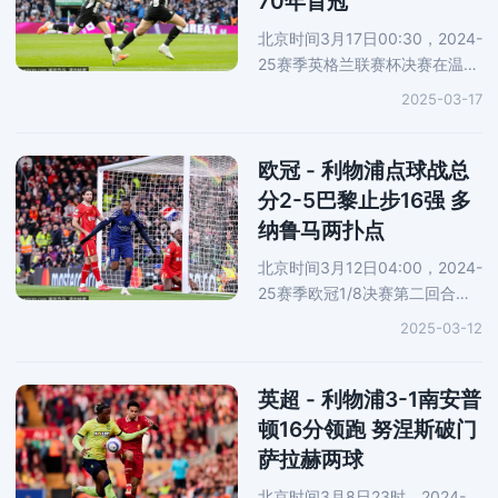
70年首冠
北京时间3月17日00:30，2024-
25赛季英格兰联赛杯决赛在温布
利球场打响，卫冕冠军利物浦1-
2025-03-17
2负于纽卡斯尔，无缘两连冠。
纽卡斯尔史上首夺联赛杯冠军，
这也是该队70年来首个顶级赛事
欧冠 - 利物浦点球战总
冠
分2-5巴黎止步16强 多
纳鲁马两扑点
北京时间3月12日04:00，2024-
25赛季欧冠1/8决赛第二回合继
续进行，坐镇安菲尔德球场的利
2025-03-12
物浦在点球大战中1-4负于巴黎
圣日耳曼，总比分2-5出局，无
缘八强。登贝莱第12分钟打进全
英超 - 利物浦3-1南安普
场唯
顿16分领跑 努涅斯破门
萨拉赫两球
北京时间3月8日23时，2024-