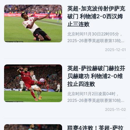
遭遇两连平。埃基蒂克第48分钟
和第50分钟连入助利物浦2-0领
英超-加克波传射伊萨克
先，勒
破门 利物浦2-0西汉姆
止三连败
北京时间11月30日22时05分，
2025-26赛季英超联赛第13轮继
续进行，卫冕冠军利物浦做客伦
2025-12-01
敦体育场2-0完胜西汉姆，结束
正赛三连败。加克波第60分钟助
攻伊萨克打进红军生涯英超首
英超-萨拉赫破门赫拉芬
球，随
贝赫建功 利物浦2-0维
拉止四连败
北京时间11月2日凌晨04时，
2025-26赛季英超联赛第10轮继
续进行，卫冕冠军利物浦坐镇安
2025-11-02
菲尔德球场2-0战胜阿斯顿维
拉，结束联赛四连败，在英超积
分榜上暂列第三位，落后榜首阿
联赛4连败！英超-萨拉