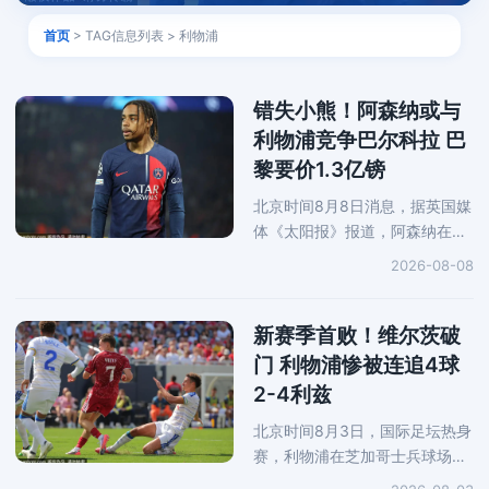
首页
> TAG信息列表 > 利物浦
错失小熊！阿森纳或与
利物浦竞争巴尔科拉 巴
黎要价1.3亿镑
北京时间8月8日消息，据英国媒
体《太阳报》报道，阿森纳在错
失维尼修斯后，可能会截胡利物
2026-08-08
浦的目标巴尔科拉。阿森纳原本
计划在今夏引进维尼修斯，但最
终这位巴西前锋选择与皇马续约
新赛季首败！维尔茨破
门 利物浦惨被连追4球
2-4利兹
北京时间8月3日，国际足坛热身
赛，利物浦在芝加哥士兵球场对
阵利兹联。红军凭借钱伯斯和维