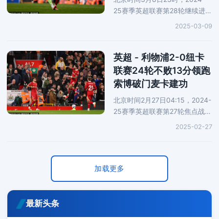
25赛季英超联赛第28轮继续进
行，坐镇安菲尔德球场的利物浦
2025-03-09
3-1逆转南安普顿，在连续25轮
联赛保持不败后，在积分榜上多
赛两场的情况下，以16分优势领
英超 - 利物浦2-0纽卡
跑。斯莫
联赛24轮不败13分领跑
索博破门麦卡建功
北京时间2月27日04:15，2024-
25赛季英超联赛第27轮焦点战展
开角逐，坐镇安菲尔德球场的利
2025-02-27
物浦2-0轻取纽卡斯尔，并将联
赛不败纪录扩大至24场比赛。由
于阿森纳客场0-0战平诺丁汉森
加载更多
最新头条