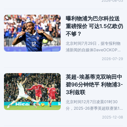
2026-08-03
尔茨的进球2-0领先，继而被对
手连入4球，最终以2-4输掉了这
场比赛。本场比赛是利物浦新帅
曝利物浦为巴尔科拉送
重磅报价 可达1.5亿欧仍
不够？
北京时间7月29日，据专报利物
浦新闻的自媒体DaveOCKOP独
家披露，利物浦已经为巴黎圣日
2026-07-29
耳曼的法国边锋巴尔科拉送上一
份重磅报价，可触达1.5亿欧。根
据报道，这份报价的固定额度部
英超-埃基蒂克双响田中
分
碧96分钟绝平 利物浦3-
3利兹联
北京时间12月7日凌晨01时30
分，2025-26赛季英超联赛第15
轮继续进行，卫冕冠军利物浦做
2025-12-08
客埃兰路球场3-3憾平利兹联，