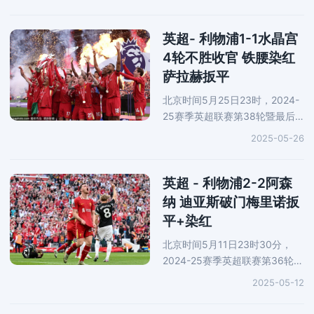
还在酝酿创纪录报价纽卡前锋伊
萨克。如果瑞典人转会也成真，
红军这个夏窗是否是“史上最
英超- 利物浦1-1水晶宫
4轮不胜收官 铁腰染红
萨拉赫扳平
北京时间5月25日23时，2024-
25赛季英超联赛第38轮暨最后
一轮展开角逐，坐镇安菲尔德球
2025-05-26
场的新科冠军利物浦1-1战平水晶
宫，以四轮不胜结束整个赛季，
成为首支在夺冠后以不胜收官的
英超 - 利物浦2-2阿森
英
纳 迪亚斯破门梅里诺扳
平+染红
北京时间5月11日23时30分，
2024-25赛季英超联赛第36轮展
开角逐，新科冠军利物浦坐镇安
2025-05-12
菲尔德球场2-2战平10人阿森
纳，连续两轮不胜。加克波和迪