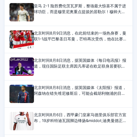
皇马 2-1 险胜费伦茨瓦罗斯，整场最大惊喜不属于进
球功臣，而是穆里尼奥重点提拔的居勒尔！穆帅大胆
让 21 岁土耳其天才踢满全场，结果他用极致表现惊
艳全场，彻底征服西班牙媒体！《马
北京时间8月9日消息，在此前结束的一场热身赛，曼
联1-1战平巴黎圣日耳曼，芒特再次受伤，他在比赛第
20分钟被换下。比赛第2分钟，姆巴耶破门；第32分
钟，姆伯莫扳平比分。此后双方再无建树
北京时间8月8日消息，据英国媒体《每日电讯报》报
道，现任国际足联主席因凡蒂诺在欧足联身居要职期
间，曾与一名女下属秘密交往，后来欧足联向这名女
性支付离职补偿金，并出资供她攻读
北京时间8月8日消息，据英国媒体《太阳报》报道，
阿森纳在错失维尼修斯后，可能会截胡利物浦的目标
巴尔科拉。阿森纳原本计划在今夏引进维尼修斯，但
最终这位巴西前锋选择与皇马续约
北京时间8月6日，西甲豪门皇家马德里俱乐部官方宣
布，19岁科特迪瓦国脚边锋扬&middot;迪奥曼德正式
加盟球队，签约至2033年6月。皇马官方公告如下：
皇家马德里足球俱乐部和RB莱比锡