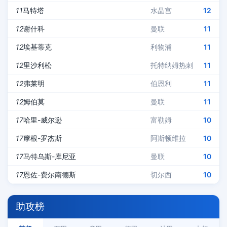
11
马特塔
水晶宫
12
12
谢什科
曼联
11
12
埃基蒂克
利物浦
11
12
里沙利松
托特纳姆热刺
11
12
弗莱明
伯恩利
11
12
姆伯莫
曼联
11
17
哈里-威尔逊
富勒姆
10
17
摩根-罗杰斯
阿斯顿维拉
10
17
马特乌斯-库尼亚
曼联
10
17
恩佐-费尔南德斯
切尔西
10
助攻榜