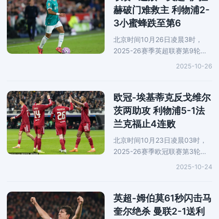
森纳7分。
赫破门难救主 利物浦2-
3小蜜蜂跌至第6
北京时间10月26日凌晨3时，
2025-26赛季英超联赛第9轮继
续进行，卫冕冠军利物浦做客宾
2025-10-26
福特社区球场2-3负于布伦特福
德，遭遇联赛四连败，在积分榜
上跌至第6位。瓦塔拉开赛5分钟
欧冠-埃基蒂克反戈维尔
先拔头
茨两助攻 利物浦5-1法
兰克福止4连败
北京时间10月23日凌晨03时，
2025-26赛季欧冠联赛第3轮继
续进行，利物浦做客德国德意志
2025-10-24
银行球场5-1逆转法兰克福，结
束正赛四连败。克里斯滕森第26
分钟助法兰克福先拔头筹，埃基
英超-姆伯莫61秒闪击马
蒂克
奎尔绝杀 曼联2-1送利