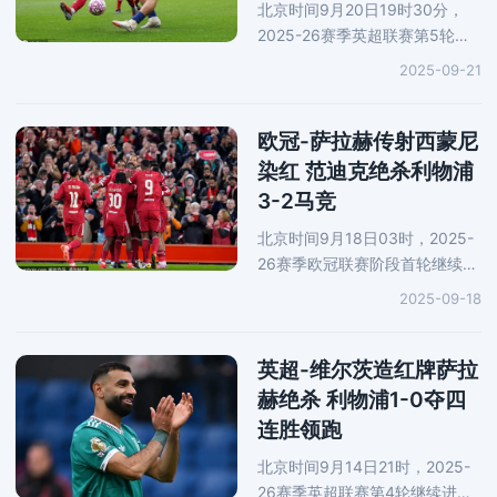
北京时间9月20日19时30分，
2025-26赛季英超联赛第5轮展
开角逐，利物浦坐镇安菲尔德球
2025-09-21
场迎战同城死敌埃弗顿。经过90
分钟鏖战，利物浦在默西塞德郡
德比战中2-1取胜，取得联赛五
欧冠-萨拉赫传射西蒙尼
连胜，各
染红 范迪克绝杀利物浦
3-2马竞
北京时间9月18日03时，2025-
26赛季欧冠联赛阶段首轮继续进
行，利物浦坐镇安菲尔德球场3-
2025-09-18
2险胜马德里竞技，取得各项赛
事五连胜。萨拉赫第4分钟助攻
罗伯逊先拔头筹，然后第6分钟
英超-维尔茨造红牌萨拉
再下
赫绝杀 利物浦1-0夺四
连胜领跑
北京时间9月14日21时，2025-
26赛季英超联赛第4轮继续进