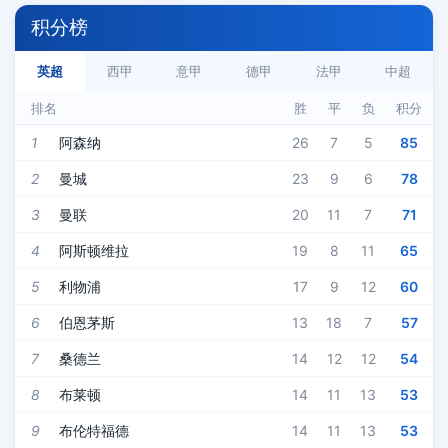
积分榜
英超
西甲
意甲
德甲
法甲
中超
排名
胜
平
负
积分
1
阿森纳
26
7
5
85
2
曼城
23
9
6
78
3
曼联
20
11
7
71
4
阿斯顿维拉
19
8
11
65
5
利物浦
17
9
12
60
6
伯恩茅斯
13
18
7
57
7
桑德兰
14
12
12
54
8
布莱顿
14
11
13
53
9
布伦特福德
14
11
13
53