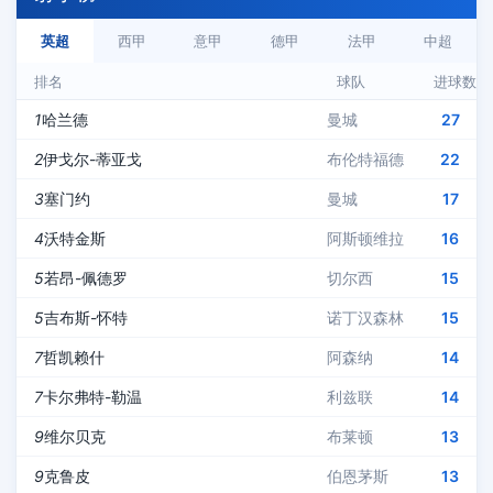
英超
西甲
意甲
德甲
法甲
中超
排名
球队
进球数
1
哈兰德
曼城
27
2
伊戈尔-蒂亚戈
布伦特福德
22
3
塞门约
曼城
17
4
沃特金斯
阿斯顿维拉
16
5
若昂-佩德罗
切尔西
15
5
吉布斯-怀特
诺丁汉森林
15
7
哲凯赖什
阿森纳
14
7
卡尔弗特-勒温
利兹联
14
9
维尔贝克
布莱顿
13
9
克鲁皮
伯恩茅斯
13