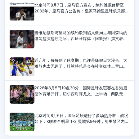
北京时间8月7日，皇马官方宣布，续约维尼修斯至
2032年。皇马官方公告称：皇家马德里足球俱乐部与
维尼修斯已就延长其合同达成协议，该合同将使他继
续为俱乐部效力至2032年6月30日。
当维尼修斯与皇马的续约谈判陷入僵局且与阿森纳的
绯闻愈演愈烈之际，西班牙媒体《阿斯报》撰文表
示，维尼修斯欠皇马太多，银河战舰为了他不惜与金
球奖官方决裂，在他遭遇种族歧视时
近几年，每每到了休赛期，也许是嫌假日太漫长、太
难熬也太无趣了，杜兰特总是会在社交媒体上冒出头
来整点事情。今年，杜兰特讽刺的对象换成了刚刚得
到詹姆斯和杰伦-布朗，组成超级豪
2026年8月5日19点30分，国际足球友谊赛在香港启
德体育场开打，切尔西对阵尤文。上半场，两队毫无
建树。下半场，伊尔迪兹助攻，热格罗瓦兜射，皮球
直挂死角。随后，穆德里克替补登场，时隔20
北京时间8月6日，国际足坛进行了多场热身赛，战况
如下：K联赛全明星 1-3 曼城第9分钟，努里禁区内兜
射远角破门。第12分钟，金大元远射扳平比分。第20
分钟，塞梅尼奥脚后跟助攻，赖因德斯