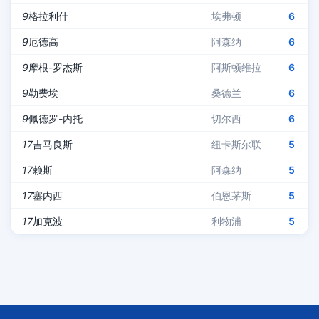
9
格拉利什
埃弗顿
6
9
厄德高
阿森纳
6
9
摩根-罗杰斯
阿斯顿维拉
6
9
勒费埃
桑德兰
6
9
佩德罗-内托
切尔西
6
17
吉马良斯
纽卡斯尔联
5
17
赖斯
阿森纳
5
17
塞内西
伯恩茅斯
5
17
加克波
利物浦
5